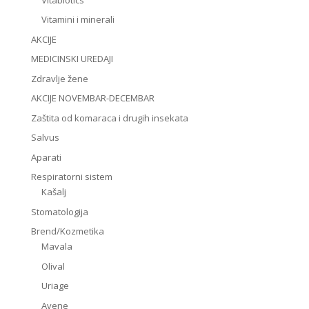
Vitamini i minerali
AKCIJE
MEDICINSKI UREDAJI
Zdravlje žene
AKCIJE NOVEMBAR-DECEMBAR
Zaštita od komaraca i drugih insekata
Salvus
Aparati
Respiratorni sistem
Kašalj
Stomatologija
Brend/Kozmetika
Mavala
Olival
Uriage
Avene