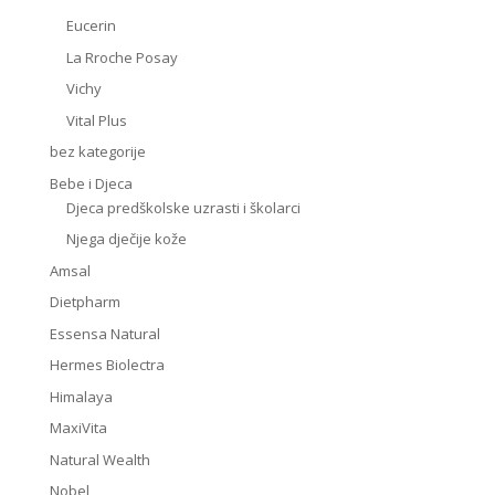
Eucerin
La Rroche Posay
Vichy
Vital Plus
bez kategorije
Bebe i Djeca
Djeca predškolske uzrasti i školarci
Njega dječije kože
Amsal
Dietpharm
Essensa Natural
Hermes Biolectra
Himalaya
MaxiVita
Natural Wealth
Nobel