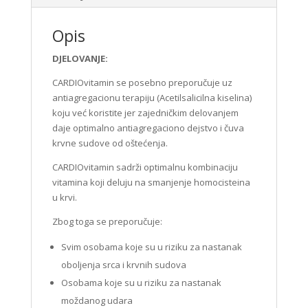
Opis
DJELOVANJE:
CARDIOvitamin se posebno preporučuje uz
antiagregacionu terapiju (Acetilsalicilna kiselina)
koju već koristite jer zajedničkim delovanjem
daje optimalno antiagregaciono dejstvo i čuva
krvne sudove od oštećenja.
CARDIOvitamin sadrži optimalnu kombinaciju
vitamina koji deluju na smanjenje homocisteina
u krvi.
Zbog toga se preporučuje:
Svim osobama koje su u riziku za nastanak
oboljenja srca i krvnih sudova
Osobama koje su u riziku za nastanak
moždanog udara