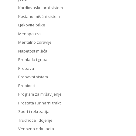
Kardiovaskularni sistem
Koštano-mišićni sistem
Ljekovite biljke
Menopauza
Mentalno zdravlje
Napetost mišića
Prehlada i gripa
Probava
Probavni sistem
Probiotici
Program za mršavljenje
Prostata i urinarni trakt
Sport i rekreacija
Trudnoća i dojenje
Venozna cirkulacija