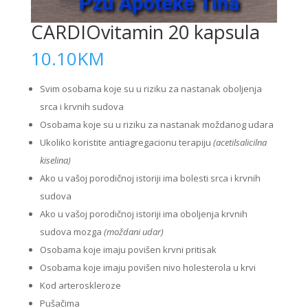
CARDIOvitamin 20 kapsula
10.10
KM
Svim osobama koje su u riziku za nastanak oboljenja
srca i krvnih sudova
Osobama koje su u riziku za nastanak moždanog udara
Ukoliko koristite antiagregacionu terapiju
(acetilsalicilna
kiselina)
Ako u vašoj porodičnoj istoriji ima bolesti srca i krvnih
sudova
Ako u vašoj porodičnoj istoriji ima oboljenja krvnih
sudova mozga
(moždani udar)
Osobama koje imaju povišen krvni pritisak
Osobama koje imaju povišen nivo holesterola u krvi
Kod arteroskleroze
Pušačima