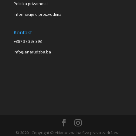
Politika privatnosti
Informacije o proizvodima
Kontakt
+387 37 393 393
info@enarudzba.ba
©
2020
- Copyright © eNarudzba.ba Sva prava zadržana.