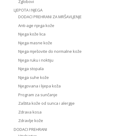
Zglobovi
LJEPOTA I NJEGA
DODACI PREHRANI ZA MRŠAVLJENJE
Anti-age njega kože
Njega kože lica
Njega masne kože
Njega mješovite do normalne kože
Njega ruku i noktiju
Njega stopala
Njega suhe kože
Njegovana i lijepa koža
Program za sunčanje
Zaštita kože od sunca i alergije
Zdrava kosa
Zdravlje kože
DODACI PREHRANI
Vitabiotics