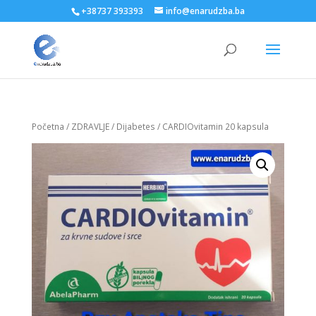
+38737 393393
info@enarudzba.ba
Početna
/
ZDRAVLJE
/
Dijabetes
/ CARDIOvitamin 20 kapsula