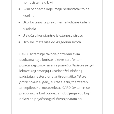
homocisteina u krvi
Svim osobama koje imaju nedostatak folne
kiseline
Ukoliko unosite prekomerne količine kafe ili
alkohola
U slučaju konstantne izloženosti stresu
Ukoliko imate više od 40 godina života
CARDIOvitaminje takođe potreban svim
osobama koje koriste lekove sa efektom
pojačanog izmokravanja
(diuretici Henleove petlje)
,
lekove koji smanjuju kiselost želudačnog
sadržaja, nesteroidne antireumatike
(lekove
protiv bolova i upale)
, sulfasalazin, triamteren,
antiepileptike, metotreksat. CARDIOvitamin se
preporučuje kod bubrežnih oboljenja kod kojih
dolazi do pojačanog izlučivanja vitamina.