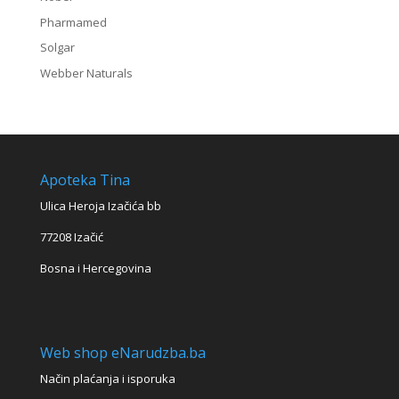
Pharmamed
Solgar
Webber Naturals
Apoteka Tina
Ulica Heroja Izačića bb
77208 Izačić
Bosna i Hercegovina
Web shop eNarudzba.ba
Način plaćanja i isporuka