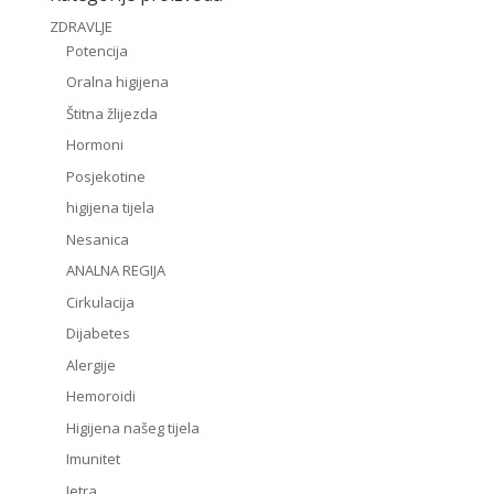
ZDRAVLJE
Potencija
Oralna higijena
Štitna žlijezda
Hormoni
Posjekotine
higijena tijela
Nesanica
ANALNA REGIJA
Cirkulacija
Dijabetes
Alergije
Hemoroidi
Higijena našeg tijela
Imunitet
Jetra