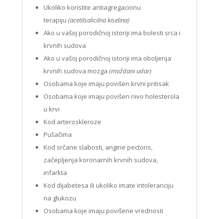
Ukoliko koristite antiagregacionu
terapiju
(acetilsalicilna kiselina)
Ako u vašoj porodičnoj istoriji ima bolesti srca i
krvnih sudova
Ako u vašoj porodičnoj istoriji ima oboljenja
krvnih sudova mozga
(moždani udar)
Osobama koje imaju povišen krvni pritisak
Osobama koje imaju povišen nivo holesterola
u krvi
Kod arteroskleroze
Pušačima
Kod srčane slabosti, angine pectoris,
začepljenja koronarnih krvnih sudova,
infarkta
Kod dijabetesa ili ukoliko imate intoleranciju
na glukozu
Osobama koje imaju povišene vrednosti