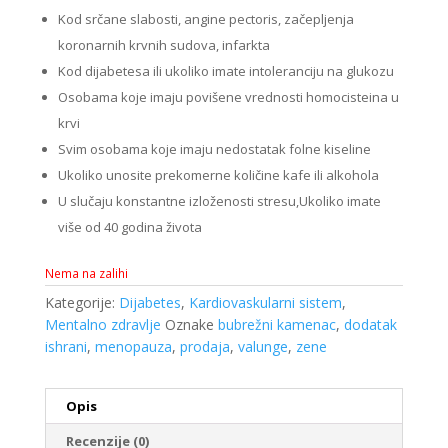
Kod srčane slabosti, angine pectoris, začepljenja
koronarnih krvnih sudova, infarkta
Kod dijabetesa ili ukoliko imate intoleranciju na glukozu
Osobama koje imaju povišene vrednosti homocisteina u
krvi
Svim osobama koje imaju nedostatak folne kiseline
Ukoliko unosite prekomerne količine kafe ili alkohola
U slučaju konstantne izloženosti stresu,Ukoliko imate
više od 40 godina života
Nema na zalihi
Kategorije:
Dijabetes
,
Kardiovaskularni sistem
,
Mentalno zdravlje
Oznake
bubrežni kamenac
,
dodatak
ishrani
,
menopauza
,
prodaja
,
valunge
,
zene
Opis
Recenzije (0)