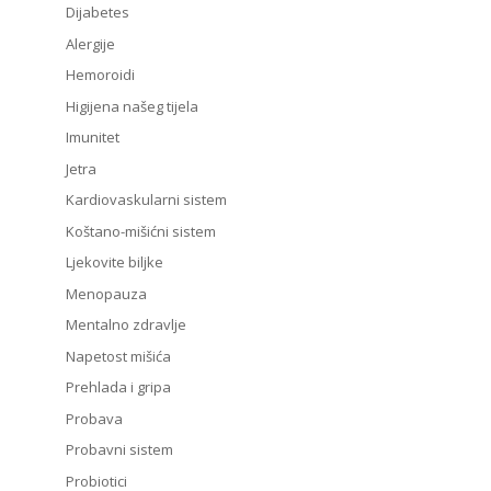
Dijabetes
Alergije
Hemoroidi
Higijena našeg tijela
Imunitet
Jetra
Kardiovaskularni sistem
Koštano-mišićni sistem
Ljekovite biljke
Menopauza
Mentalno zdravlje
Napetost mišića
Prehlada i gripa
Probava
Probavni sistem
Probiotici