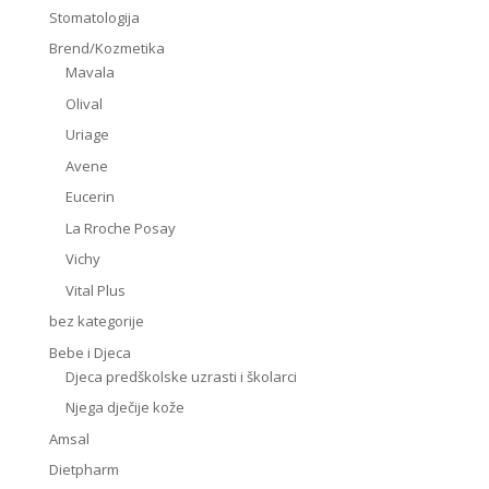
Stomatologija
Brend/Kozmetika
Mavala
Olival
Uriage
Avene
Eucerin
La Rroche Posay
Vichy
Vital Plus
bez kategorije
Bebe i Djeca
Djeca predškolske uzrasti i školarci
Njega dječije kože
Amsal
Dietpharm