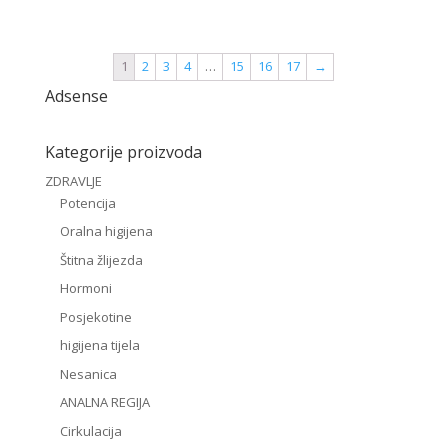
1
2
3
4
…
15
16
17
→
Adsense
Kategorije proizvoda
ZDRAVLJE
Potencija
Oralna higijena
Štitna žlijezda
Hormoni
Posjekotine
higijena tijela
Nesanica
ANALNA REGIJA
Cirkulacija