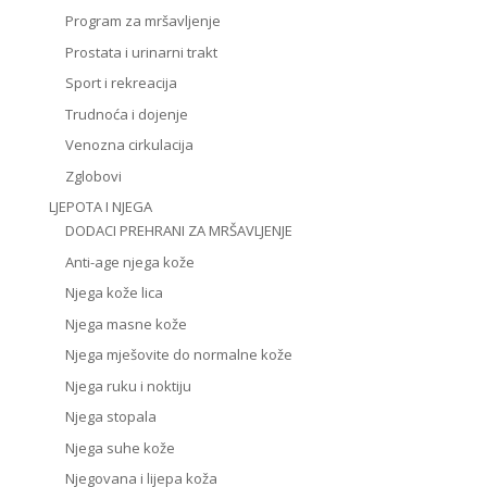
Program za mršavljenje
Prostata i urinarni trakt
Sport i rekreacija
Trudnoća i dojenje
Venozna cirkulacija
Zglobovi
LJEPOTA I NJEGA
DODACI PREHRANI ZA MRŠAVLJENJE
Anti-age njega kože
Njega kože lica
Njega masne kože
Njega mješovite do normalne kože
Njega ruku i noktiju
Njega stopala
Njega suhe kože
Njegovana i lijepa koža