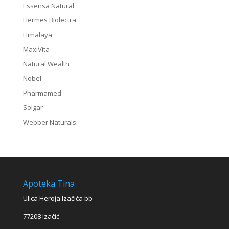
Essensa Natural
Hermes Biolectra
Himalaya
MaxiVita
Natural Wealth
Nobel
Pharmamed
Solgar
Webber Naturals
Apoteka Tina
Ulica Heroja Izačića bb
77208 Izačić