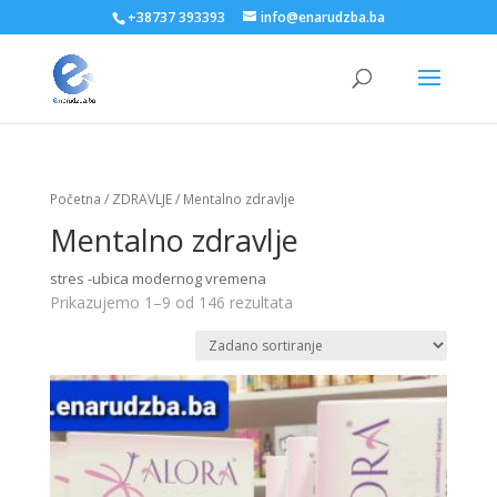
+38737 393393
info@enarudzba.ba
Početna
/
ZDRAVLJE
/ Mentalno zdravlje
Mentalno zdravlje
stres -ubica modernog vremena
Prikazujemo 1–9 od 146 rezultata