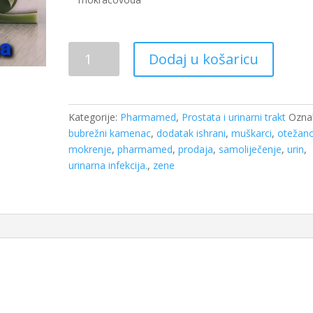
Uropil
Dodaj u košaricu
40
kapsula
Pharmamed
količina
Kategorije:
Pharmamed
,
Prostata i urinarni trakt
Ozna
bubrežni kamenac
,
dodatak ishrani
,
muškarci
,
otežan
mokrenje
,
pharmamed
,
prodaja
,
samoliječenje
,
urin
,
urinarna infekcija.
,
zene