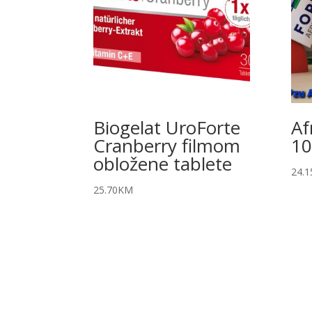
Biogelat UroForte
Af
Cranberry filmom
10
obložene tablete
24.1
25.70
KM