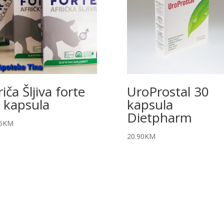
riča Šljiva forte
UroProstal 30
 kapsula
kapsula
Dietpharm
5
KM
20.90
KM