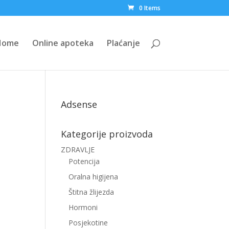
0 Items
Home
Online apoteka
Plaćanje
Adsense
Kategorije proizvoda
ZDRAVLJE
Potencija
Oralna higijena
Štitna žlijezda
Hormoni
Posjekotine