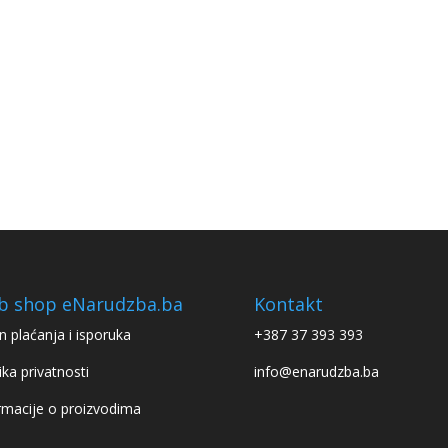
b shop eNarudzba.ba
Kontakt
n plaćanja i isporuka
+387 37 393 393
ika privatnosti
info@enarudzba.ba
rmacije o proizvodima