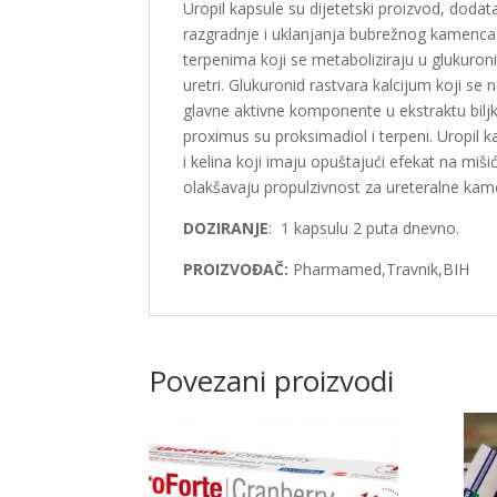
Uropil kapsule su dijetetski proizvod, doda
razgradnje i uklanjanja bubrežnog kamenca i
terpenima koji se metaboliziraju u glukur
uretri. Glukuronid rastvara kalcijum koji se 
glavne aktivne komponente u ekstraktu bil
proximus su proksimadiol i terpeni. Uropil 
i kelina koji imaju opuštajući efekat na mi
olakšavaju propulzivnost za ureteralne kam
DOZIRANJE
: 1 kapsulu 2 puta dnevno.
PROIZVOĐAČ:
Pharmamed,Travnik,BIH
Povezani proizvodi