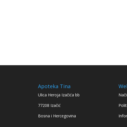
Apoteka Tina
We
Ulica Heroja Izačića bb
Nači
77208 Izačić
Polit
Bosna i Hercegovina
Info