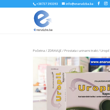
+38737 393393
info@enarudzba.ba
Početna
/
ZDRAVLJE
/
Prostata i urinarni trakt
/ Uropi