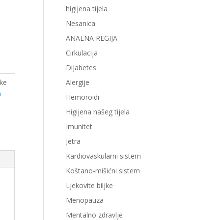
higijena tijela
Nesanica
ANALNA REGIJA
Cirkulacija
Dijabetes
ke
Alergije
o
Hemoroidi
Higijena našeg tijela
Imunitet
Jetra
Kardiovaskularni sistem
Koštano-mišićni sistem
Ljekovite biljke
Menopauza
Mentalno zdravlje