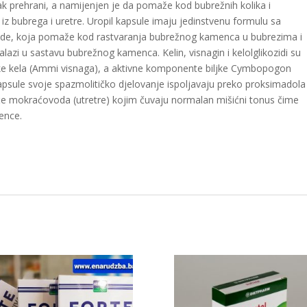
tak prehrani, a namijenjen je da pomaže kod bubrežnih kolika i
z bubrega i uretre. Uropil kapsule imaju jedinstvenu formulu sa
onide, koja pomaže kod rastvaranja bubrežnog kamenca u bubrezima i
nalazi u sastavu bubrežnog kamenca. Kelin, visnagin i kelolglikozidi su
jke kela (Ammi visnaga), a aktivne komponente biljke Cymbopogon
kapsule svoje spazmolitičko djelovanje ispoljavaju preko proksimadola
šiće mokraćovoda (utretre) kojim čuvaju normalan mišićni tonus čime
ence.