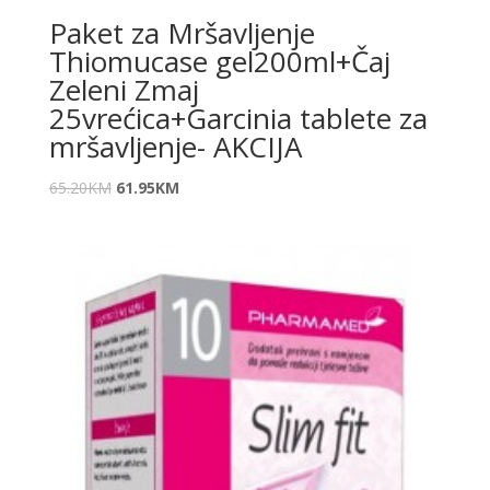
Paket za Mršavljenje
Thiomucase gel200ml+Čaj
Zeleni Zmaj
25vrećica+Garcinia tablete za
mršavljenje- AKCIJA
65.20
KM
61.95
KM