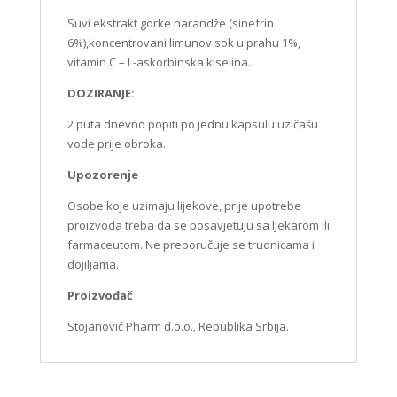
Suvi ekstrakt gorke narandže (sinefrin
6%),koncentrovani limunov sok u prahu 1%,
vitamin C – L-askorbinska kiselina.
DOZIRANJE:
2 puta dnevno popiti po jednu kapsulu uz čašu
vode prije obroka.
Upozorenje
Osobe koje uzimaju lijekove, prije upotrebe
proizvoda treba da se posavjetuju sa ljekarom ili
farmaceutom. Ne preporučuje se trudnicama i
dojiljama.
Proizvođač
Stojanović Pharm d.o.o., Republika Srbija.