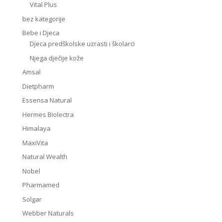
Vital Plus
bez kategorije
Bebe i Djeca
Djeca predškolske uzrasti i školarci
Njega dječije kože
Amsal
Dietpharm
Essensa Natural
Hermes Biolectra
Himalaya
MaxiVita
Natural Wealth
Nobel
Pharmamed
Solgar
Webber Naturals