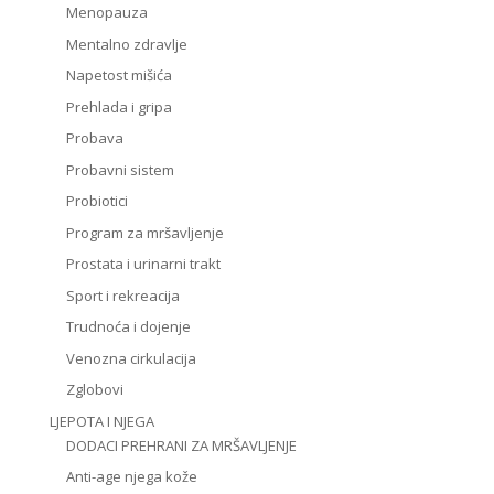
Menopauza
Mentalno zdravlje
Napetost mišića
Prehlada i gripa
Probava
Probavni sistem
Probiotici
Program za mršavljenje
Prostata i urinarni trakt
Sport i rekreacija
Trudnoća i dojenje
Venozna cirkulacija
Zglobovi
LJEPOTA I NJEGA
DODACI PREHRANI ZA MRŠAVLJENJE
Anti-age njega kože