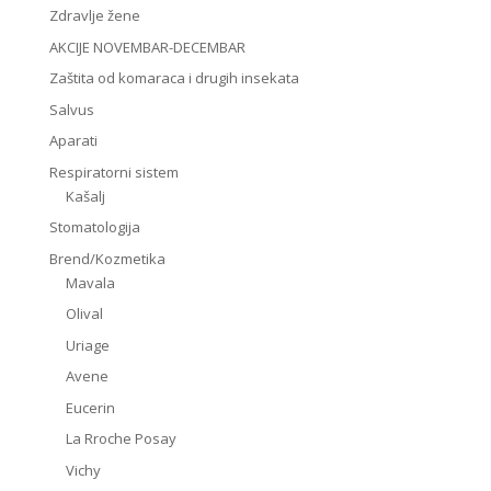
Zdravlje žene
AKCIJE NOVEMBAR-DECEMBAR
Zaštita od komaraca i drugih insekata
Salvus
Aparati
Respiratorni sistem
Kašalj
Stomatologija
Brend/Kozmetika
Mavala
Olival
Uriage
Avene
Eucerin
La Rroche Posay
Vichy