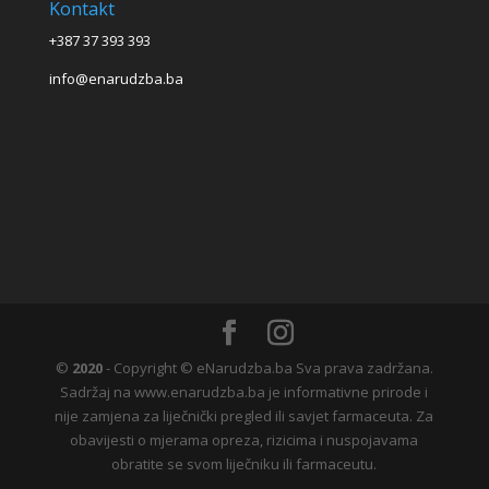
Kontakt
+387 37 393 393
info@enarudzba.ba
©
2020
- Copyright © eNarudzba.ba Sva prava zadržana.
Sadržaj na www.enarudzba.ba je informativne prirode i
nije zamjena za liječnički pregled ili savjet farmaceuta. Za
obavijesti o mjerama opreza, rizicima i nuspojavama
obratite se svom liječniku ili farmaceutu.