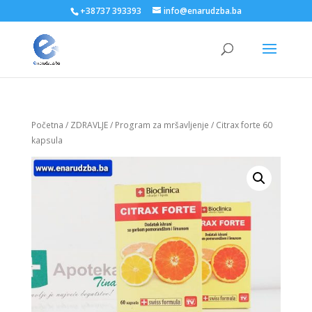
+38737 393393
info@enarudzba.ba
Početna
/
ZDRAVLJE
/
Program za mršavljenje
/ Citrax forte 60
kapsula