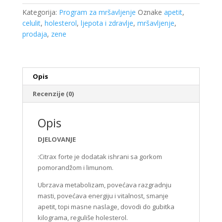
količina
Kategorija:
Program za mršavljenje
Oznake
apetit
,
celulit
,
holesterol
,
ljepota i zdravlje
,
mršavljenje
,
prodaja
,
zene
Opis
Recenzije (0)
Opis
DJELOVANJE
:Citrax forte je dodatak ishrani sa gorkom
pomorandžom i limunom.
Ubrzava metabolizam, povećava razgradnju
masti, povećava energiju i vitalnost, smanje
apetit, topi masne naslage, dovodi do gubitka
kilograma, reguliše holesterol.