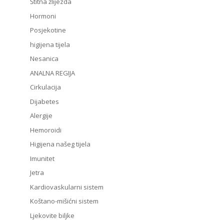
Štitna žlijezda
Hormoni
Posjekotine
higijena tijela
Nesanica
ANALNA REGIJA
Cirkulacija
Dijabetes
Alergije
Hemoroidi
Higijena našeg tijela
Imunitet
Jetra
Kardiovaskularni sistem
Koštano-mišićni sistem
Ljekovite biljke