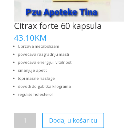
Citrax forte 60 kapsula
43.10
KM
Ubrzava metabolizam
povećava razgradnju masti
povećava energiju i vitalnost
smanjuje apetit
topi masne naslage
dovodi do gubitka kilograma
reguliše holesterol.
Citrax
Dodaj u košaricu
forte
60
kapsula