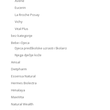
Avene
Eucerin
La Rroche Posay
Vichy
Vital Plus
bez kategorije
Bebe i Djeca
Djeca predškolske uzrasti i školarci
Njega dječije kože
Amsal
Dietpharm
Essensa Natural
Hermes Biolectra
Himalaya
MaxiVita
Natural Wealth