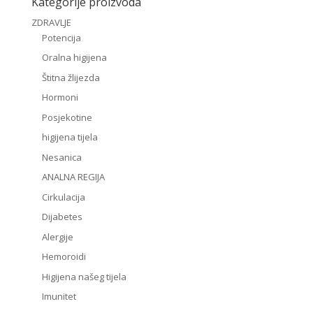
Kategorije proizvoda
ZDRAVLJE
Potencija
Oralna higijena
Štitna žlijezda
Hormoni
Posjekotine
higijena tijela
Nesanica
ANALNA REGIJA
Cirkulacija
Dijabetes
Alergije
Hemoroidi
Higijena našeg tijela
Imunitet