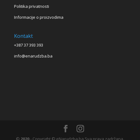
Politika privatnosti
Informacije o proizvodima
Kontakt
+387 37 393 393
info@enarudzba.ba
©
2020
- Copyright © eNarudzba.ba Sva prava zadržana.