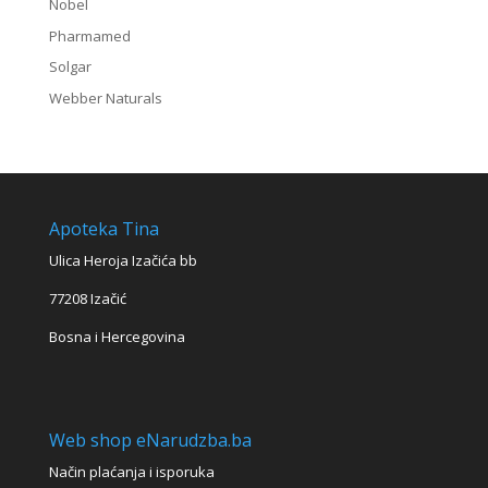
Nobel
Pharmamed
Solgar
Webber Naturals
Apoteka Tina
Ulica Heroja Izačića bb
77208 Izačić
Bosna i Hercegovina
Web shop eNarudzba.ba
Način plaćanja i isporuka