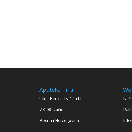
Apoteka Tina
We
Ulica Heroja Izačića bb
Nači
77208 Izačić
Polit
Bosna i Hercegovina
Info