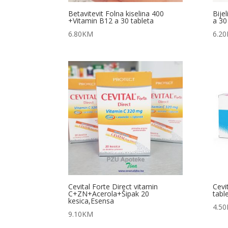
Betavitevit Folna kiselina 400
Bije
+Vitamin B12 a 30 tableta
a 30
6.80
KM
6.20
Cevital Forte Direct vitamin
Cevi
C+ZN+Acerola+Šipak 20
tabl
kesica,Esensa
4.50
9.10
KM