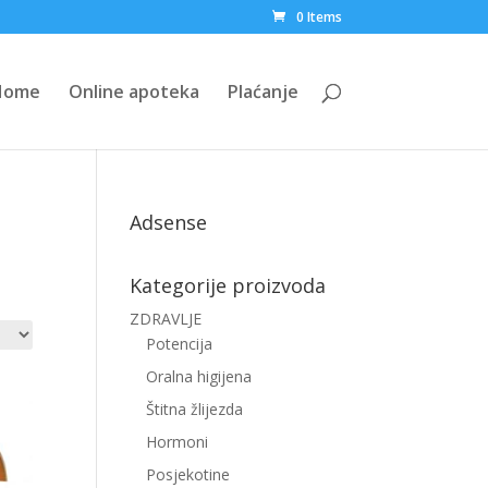
0 Items
Home
Online apoteka
Plaćanje
Adsense
Kategorije proizvoda
ZDRAVLJE
Potencija
Oralna higijena
Štitna žlijezda
Hormoni
Posjekotine