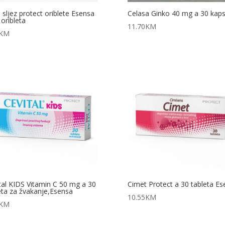
li sljez protect oriblete Esensa
Celasa Ginko 40 mg a 30 kaps
 oribleta
11.70
KM
KM
tal KIDS Vitamin C 50 mg a 30
Cimet Protect a 30 tableta Es
eta za žvakanje,Esensa
10.55
KM
KM