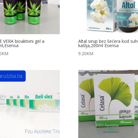
 VERA bioaktivni gel a
Altal sirup bez šećera kod su
l,Esensa
kašlja,200ml Esensa
0
KM
9.20
KM