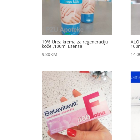
10% Urea krema za regeneraciju
ALOE
kože ,100ml Esensa
100m
9.80
KM
14.0