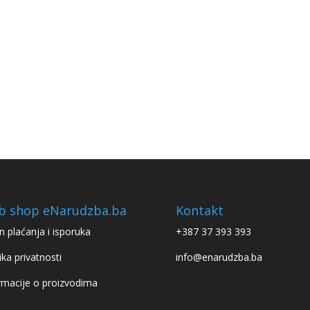
b shop eNarudzba.ba
Kontakt
n plaćanja i isporuka
+387 37 393 393
ika privatnosti
info@enarudzba.ba
rmacije o proizvodima