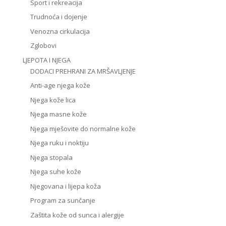
Sport i rekreacija
Trudnoća i dojenje
Venozna cirkulacija
Zglobovi
LJEPOTA I NJEGA
DODACI PREHRANI ZA MRŠAVLJENJE
Anti-age njega kože
Njega kože lica
Njega masne kože
Njega mješovite do normalne kože
Njega ruku i noktiju
Njega stopala
Njega suhe kože
Njegovana i lijepa koža
Program za sunčanje
Zaštita kože od sunca i alergije