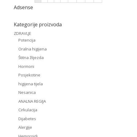
Adsense
Kategorije proizvoda
ZDRAVLJE
Potencija
Oralna higijena
Štitna žlijezda
Hormoni
Posjekotine
higijena tijela
Nesanica
ANALNA REGIJA
Cirkulacija
Dijabetes
Alergije
Hemoroidi