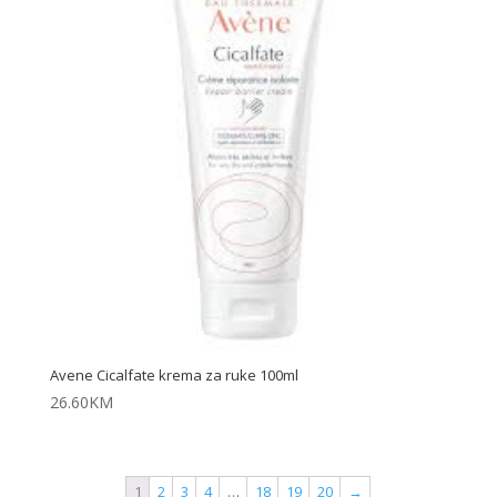
Avene Cicalfate krema za ruke 100ml
26.60
KM
1
2
3
4
…
18
19
20
→