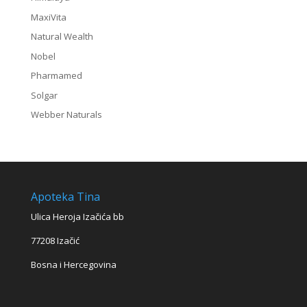
MaxiVita
Natural Wealth
Nobel
Pharmamed
Solgar
Webber Naturals
Apoteka Tina
Ulica Heroja Izačića bb
77208 Izačić
Bosna i Hercegovina