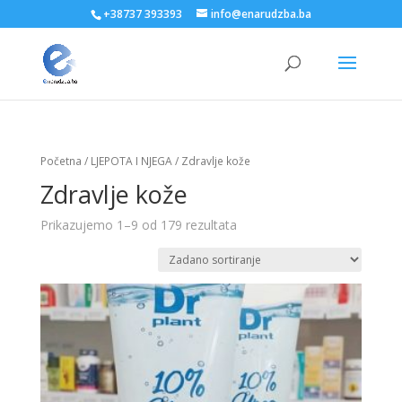
+38737 393393
info@enarudzba.ba
Početna
/
LJEPOTA I NJEGA
/ Zdravlje kože
Zdravlje kože
Prikazujemo 1–9 od 179 rezultata