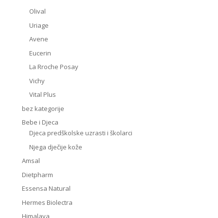
Olival
Uriage
Avene
Eucerin
La Rroche Posay
Vichy
Vital Plus
bez kategorije
Bebe i Djeca
Djeca predškolske uzrasti i školarci
Njega dječije kože
Amsal
Dietpharm
Essensa Natural
Hermes Biolectra
Himalaya