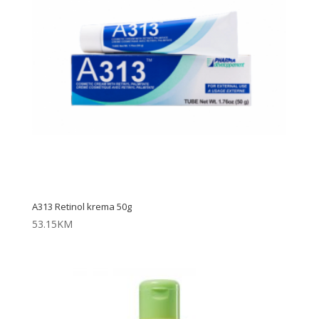
A313 Retinol krema 50g
53.15
KM