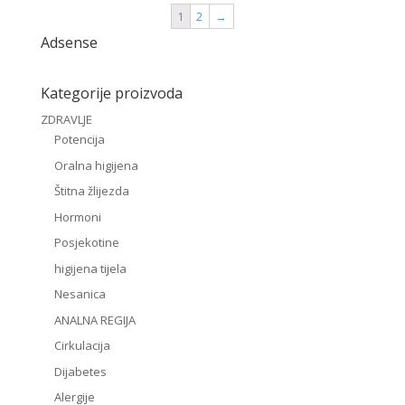
1
2
→
Adsense
Kategorije proizvoda
ZDRAVLJE
Potencija
Oralna higijena
Štitna žlijezda
Hormoni
Posjekotine
higijena tijela
Nesanica
ANALNA REGIJA
Cirkulacija
Dijabetes
Alergije