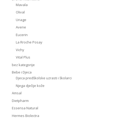
Mavala
Olival
Uriage
Avene
Eucerin
La Rroche Posay
Vichy
Vital Plus
bez kategorije
Bebe i Djeca
Djeca predškolske uzrasti i školarci
Njega dječije kože
Amsal
Dietpharm
Essensa Natural
Hermes Biolectra