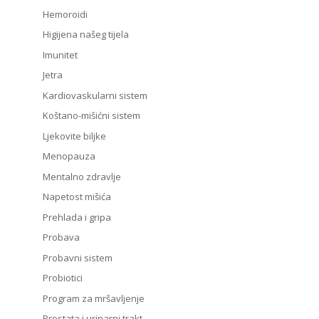
Hemoroidi
Higijena našeg tijela
Imunitet
Jetra
Kardiovaskularni sistem
Koštano-mišićni sistem
Ljekovite biljke
Menopauza
Mentalno zdravlje
Napetost mišića
Prehlada i gripa
Probava
Probavni sistem
Probiotici
Program za mršavljenje
Prostata i urinarni trakt