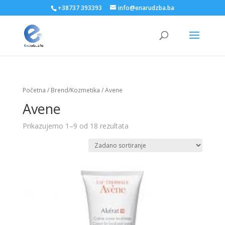
+38737 393393
info@enarudzba.ba
Početna
/
Brend/Kozmetika
/ Avene
Avene
Prikazujemo 1–9 od 18 rezultata