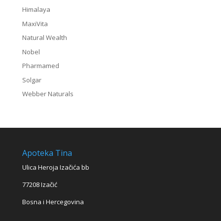
Himalaya
MaxiVita
Natural Wealth
Nobel
Pharmamed
Solgar
Webber Naturals
Apoteka Tina
Ulica Heroja Izačića bb
77208 Izačić
Bosna i Hercegovina