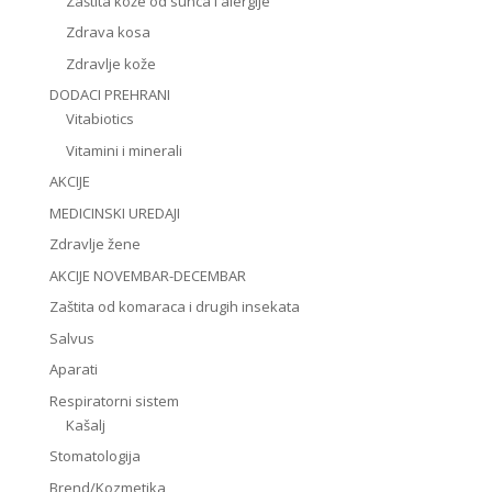
Zaštita kože od sunca i alergije
Zdrava kosa
Zdravlje kože
DODACI PREHRANI
Vitabiotics
Vitamini i minerali
AKCIJE
MEDICINSKI UREDAJI
Zdravlje žene
AKCIJE NOVEMBAR-DECEMBAR
Zaštita od komaraca i drugih insekata
Salvus
Aparati
Respiratorni sistem
Kašalj
Stomatologija
Brend/Kozmetika