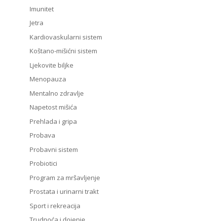
Imunitet
Jetra
Kardiovaskularni sistem
Koštano-mišićni sistem
Ljekovite biljke
Menopauza
Mentalno zdravlje
Napetost mišića
Prehlada i gripa
Probava
Probavni sistem
Probiotici
Program za mršavljenje
Prostata i urinarni trakt
Sport i rekreacija
Trudnoća i dojenje