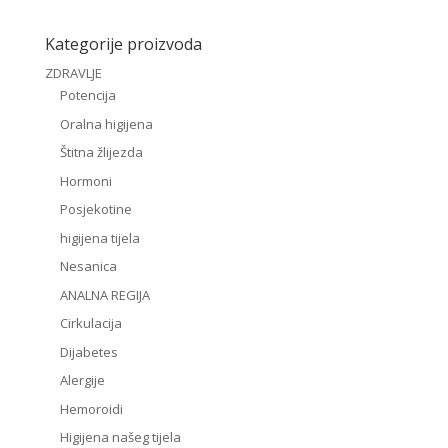
Kategorije proizvoda
ZDRAVLJE
Potencija
Oralna higijena
Štitna žlijezda
Hormoni
Posjekotine
higijena tijela
Nesanica
ANALNA REGIJA
Cirkulacija
Dijabetes
Alergije
Hemoroidi
Higijena našeg tijela