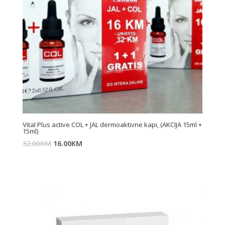
Vital Plus active COL + JAL dermoaktivne kapi, (AKCIJA 15ml +
15ml)
32.00
KM
16.00
KM