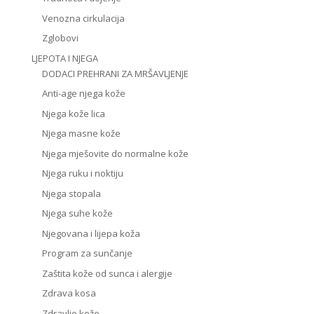
Venozna cirkulacija
Zglobovi
LJEPOTA I NJEGA
DODACI PREHRANI ZA MRŠAVLJENJE
Anti-age njega kože
Njega kože lica
Njega masne kože
Njega mješovite do normalne kože
Njega ruku i noktiju
Njega stopala
Njega suhe kože
Njegovana i lijepa koža
Program za sunčanje
Zaštita kože od sunca i alergije
Zdrava kosa
Zdravlje kože