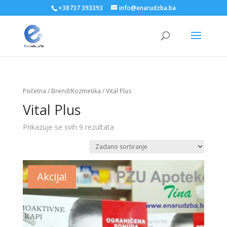
+38737 393393
info@enarudzba.ba
Početna
/
Brend/Kozmetika
/ Vital Plus
Vital Plus
Prikazuje se svih 9 rezultata
Akcija!