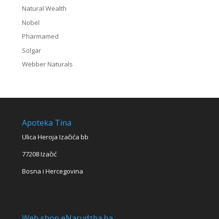
Natural Wealth
Nobel
Pharmamed
Solgar
Webber Naturals
Apoteka Tina
Ulica Heroja Izačića bb
77208 Izačić
Bosna i Hercegovina
Web shop eNarudzba.ba