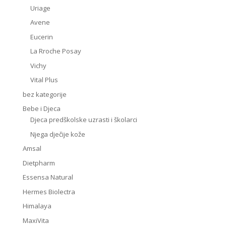
Uriage
Avene
Eucerin
La Rroche Posay
Vichy
Vital Plus
bez kategorije
Bebe i Djeca
Djeca predškolske uzrasti i školarci
Njega dječije kože
Amsal
Dietpharm
Essensa Natural
Hermes Biolectra
Himalaya
MaxiVita