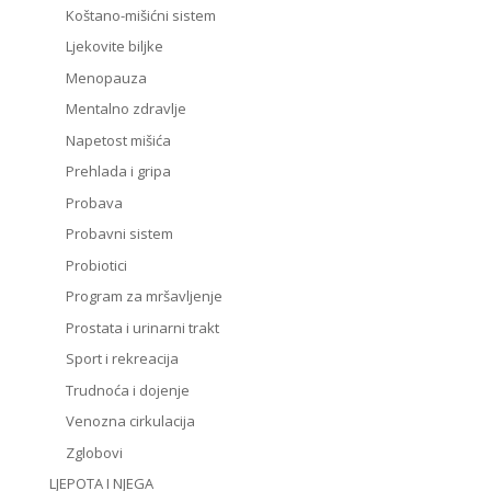
Koštano-mišićni sistem
Ljekovite biljke
Menopauza
Mentalno zdravlje
Napetost mišića
Prehlada i gripa
Probava
Probavni sistem
Probiotici
Program za mršavljenje
Prostata i urinarni trakt
Sport i rekreacija
Trudnoća i dojenje
Venozna cirkulacija
Zglobovi
LJEPOTA I NJEGA