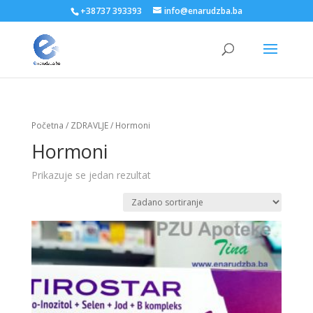
+38737 393393
info@enarudzba.ba
Početna
/
ZDRAVLJE
/ Hormoni
Hormoni
Prikazuje se jedan rezultat