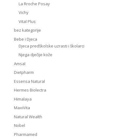
La Rroche Posay
Vichy
Vital Plus
bez kategorije
Bebe i Djeca
Djeca predškolske uzrasti i školarci
Njega dječije kože
Amsal
Dietpharm
Essensa Natural
Hermes Biolectra
Himalaya
MaxiVita
Natural Wealth
Nobel
Pharmamed