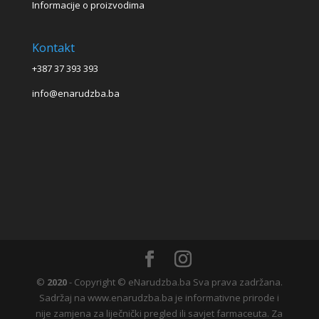
Informacije o proizvodima
Kontakt
+387 37 393 393
info@enarudzba.ba
©
2020
- Copyright © eNarudzba.ba Sva prava zadržana.
Sadržaj na www.enarudzba.ba je informativne prirode i
nije zamjena za liječnički pregled ili savjet farmaceuta. Za