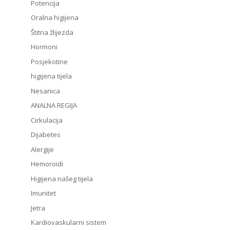
Potencija
Oralna higijena
Štitna žlijezda
Hormoni
Posjekotine
higijena tijela
Nesanica
ANALNA REGIJA
Cirkulacija
Dijabetes
Alergije
Hemoroidi
Higijena našeg tijela
Imunitet
Jetra
Kardiovaskularni sistem