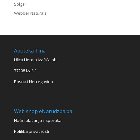
Solgar
Webber Naturals
Apoteka Tina
Ulica Heroja Izačića bb
77208 Izačić
Bosna i Hercegovina
Web shop eNarudzba.ba
Način plaćanja i isporuka
Politika privatnosti