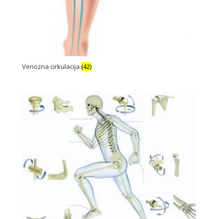
Venozna cirkulacija
(42)