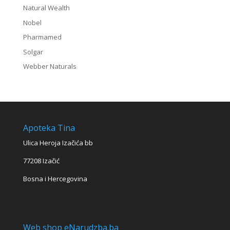
Natural Wealth
Nobel
Pharmamed
Solgar
Webber Naturals
Apoteka Tina
Ulica Heroja Izačića bb
77208 Izačić
Bosna i Hercegovina
Web shop eNarudzba.ba