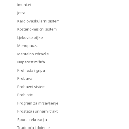
Imunitet
Jetra
Kardiovaskularni sistem
Koštano-mišićni sistem
Ljekovite biljke
Menopauza
Mentalno zdravlje
Napetost mišića
Prehlada i gripa
Probava
Probavni sistem
Probiotici
Program za mršavljenje
Prostata i urinarni trakt
Sport i rekreacija
Trudnoća i dojenje