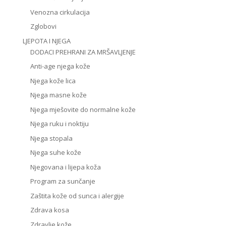
Venozna cirkulacija
Zglobovi
LJEPOTA I NJEGA
DODACI PREHRANI ZA MRŠAVLJENJE
Anti-age njega kože
Njega kože lica
Njega masne kože
Njega mješovite do normalne kože
Njega ruku i noktiju
Njega stopala
Njega suhe kože
Njegovana i lijepa koža
Program za sunčanje
Zaštita kože od sunca i alergije
Zdrava kosa
Zdravlje kože