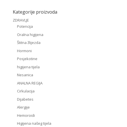
Kategorije proizvoda
ZDRAVLJE
Potencija
Oralna higijena
Štitna žlijezda
Hormoni
Posjekotine
higijena tijela
Nesanica
ANALNA REGIJA
Cirkulacija
Dijabetes
Alergije
Hemoroidi
Higijena našeg tijela