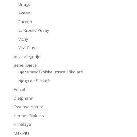
Uriage
Avene
Eucerin
La Rroche Posay
Vichy
Vital Plus
bez kategorije
Bebe i Djeca
Djeca predškolske uzrasti i školarci
Njega dječije kože
Amsal
Dietpharm
Essensa Natural
Hermes Biolectra
Himalaya
MaxiVita