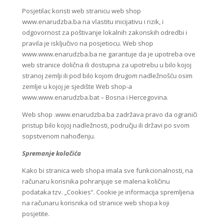
Posjetilac koristi web stranicu web shop
www.enarudzba.ba na vlastitu inicijativu i rizik, i
odgovornost za poštivanje lokalnih zakonskih odredbi i
pravila je isključivo na posjetiocu. Web shop
www.www.enarudzba.ba ne garantuje da je upotreba ove
web stranice dolična ili dostupna za upotrebu u bilo kojoj
stranoj zemlji ili pod bilo kojom drugom nadležnošću osim
zemlje u kojoj je sjedište Web shop-a
www.www.enarudzba.bat – Bosna i Hercegovina.
Web shop .www.enarudzba.ba zadržava pravo da ograniči
pristup bilo kojoj nadležnosti, području ili državi po svom
sopstvenom nahođenju.
Spremanje kolačića
Kako bi stranica web shopa imala sve funkcionalnosti, na
računaru korisnika pohranjuje se malena količinu
podataka tzv. „Cookies“. Cookie je informacija spremljena
na računaru korisnika od stranice web shopa koji
posjetite.