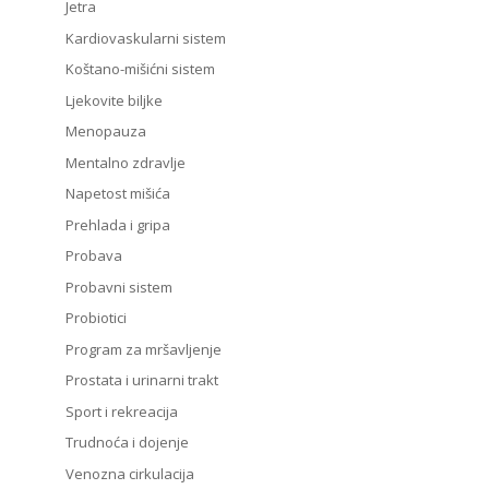
Jetra
Kardiovaskularni sistem
Koštano-mišićni sistem
Ljekovite biljke
Menopauza
Mentalno zdravlje
Napetost mišića
Prehlada i gripa
Probava
Probavni sistem
Probiotici
Program za mršavljenje
Prostata i urinarni trakt
Sport i rekreacija
Trudnoća i dojenje
Venozna cirkulacija