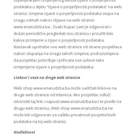
objavljivanjem izmjenjenog teksta izjave o povjerljivosti
podataka u dijelu “Izjava o povjerljivosti podataka” na web
stranici. Izmjene izjave o povjerljivosti podataka stupa na
snagu odmah nakon objave na web stranici
www.enarudzba.ba . Svaki Kupac sam je odgovoran i
dužan periodično pregledati ovu stranicu i proučiti bilo
kakve promjene u Izjavi o povjerljivosti podataka.
Nastavak upotrebe ove web stranice od strane posjetilaca
nakon stupanja na snagu takvih izmjena, podrazumijeva
da posjetilac potvrđuje i prihvata sve uslove tako
izmijenjene Izjave o povjerljivosti podataka.
Linkovi i veze na druge web stranice
Web shop www.enarudzba.ba može sadržati linkove na
druge web stranice od interesa. Ako posjetilac odluči
iskoristiti taj link i napusti www.enarudzba.ba t te pređe na
drugu web stranicu, Web shop www.enarudzba.ba ne
može biti odgovoran za zaštitu privatnosti posjetiočevih
podataka na toj web stranici.
Nadležnost