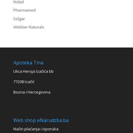
Nobel
Pharmamed
Solgar
Webber Naturals
Apoteka Tina
Ulica Heroja Izačića bb
77208 Izačić
Bosna i Hercegovina
Web shop eNarudzba.ba
Način plaćanja i isporuka