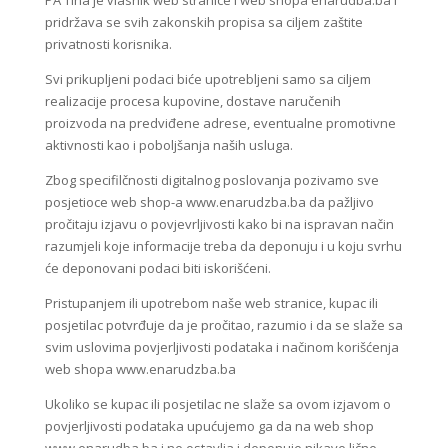
PA Tina je vlasnik web stranice i web shopa enarudba.ba i
pridržava se svih zakonskih propisa sa ciljem zaštite
privatnosti korisnika.
Svi prikupljeni podaci biće upotrebljeni samo sa ciljem
realizacije procesa kupovine, dostave naručenih
proizvoda na predviđene adrese, eventualne promotivne
aktivnosti kao i poboljšanja naših usluga.
Zbog specifilčnosti digitalnog poslovanja pozivamo sve
posjetioce web shop-a www.enarudzba.ba da pažljivo
pročitaju izjavu o povjevrljivosti kako bi na ispravan način
razumjeli koje informacije treba da deponuju i u koju svrhu
će deponovani podaci biti iskorišćeni.
Pristupanjem ili upotrebom naše web stranice, kupac ili
posjetilac potvrđuje da je pročitao, razumio i da se slaže sa
svim uslovima povjerljivosti podataka i načinom korišćenja
web shopa www.enarudzba.ba
Ukoliko se kupac ili posjetilac ne slaže sa ovom izjavom o
povjerljivosti podataka upućujemo ga da na web shop