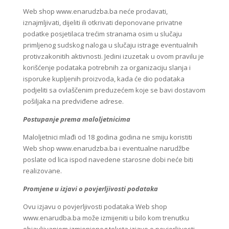
Web shop www.enarudzba.ba neće prodavati,
iznajmljivati, dijeliti ili otkrivati deponovane privatne
podatke posjetilaca trećim stranama osim u slučaju
primljenog sudskog naloga u slučaju istrage eventualnih
protivzakonitih aktivnosti. Jedini izuzetak u ovom pravilu je
korišćenje podataka potrebnih za organizaciju slanja i
isporuke kupljenih proizvoda, kada će dio podataka
podjeliti sa ovlaščenim preduzećem koje se bavi dostavom
pošiljaka na predviđene adrese.
Postupanje prema maloljetnicima
Maloljetnici mlađi od 18 godina godina ne smiju koristiti
Web shop www.enarudzba.ba i eventualne narudžbe
poslate od lica ispod navedene starosne dobi neće biti
realizovane.
Promjene u izjavi o povjerljivosti podataka
Ovu izjavu o povjerljivosti podataka Web shop
www.enarudba.ba može izmijeniti u bilo kom trenutku