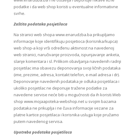
www.enarudba.ba i ne ostavlja i deponuje nikave lične
podatke i da web shop koristi u eventualne informativne
svrhe.
Zaštita podataka posjetilaca
Na stranici web shopa www.enarudzba.ba prikupljamo
informacije koje identifikuju posjetioca (korisnika/kupca)
web shop-a koji vrši određenu aktivnost na navedenoj
web stranici, naručivanje proizvoda, ispunjavanje anketa,
slanje komentara i sl. Prilikom obavljanja navedenih radnji
posjetilac ima obavezu deponovanja svoji ličnih podataka
(ime, prezime, adresa, kontakt telefon, e-mail adresa i dr).
Deponovanje navedenih podataka je odluka posjetilaca i
ukoliko posjetilac ne deponuje tražene podatke za
navedene servise neće biti u mogućnosti da ih koristi.Web
shop www.mojaapoteka-webshop.net u svojim bazama
podataka ne prikuplja i ne čuva informacije vezane za
platne kartice posjetilaca i korisnika usluga koje pružamo
putem navedenog servisa.
Upotreba podataka posjetilaca