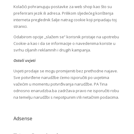
Kolačići pohranujuju postavke za web shop kao što su
preferirani jezik ili adresa. Prilikom sljedećeg korištenja
interneta preglednik šalje natrag cookie koji pripadaju toj
stranici.
Odabirom opcije „slažem se“ korisnik pristaje na upotrebu
Cookie-a kao i da se informacije o navedenima koriste u
svrhu ciljanih reklamnih i drugih kampanja.
Ostali uvjeti
Uvjeti prodaje se mogu promijeniti bez prethodne najave.
Sve potvrđene narudžbe ćemo isporučiti po uvjetima
važećim u momentu potvrđivanja narudžbe. PA Tina
odnosno enarudzba.ba zadržava pravo ne isporučiti robu
na temelju narudžbi s nepotpunim i/ili netačnim podacima.
Adsense