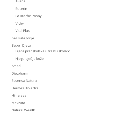
Avene
Eucerin
La Rroche Posay
Vichy
Vital Plus
bez kategorije
Bebe i Djeca
Djeca predškolske uzrasti i školarci
Njega dječije kože
Amsal
Dietpharm
Essensa Natural
Hermes Biolectra
Himalaya
MaxiVita
Natural Wealth