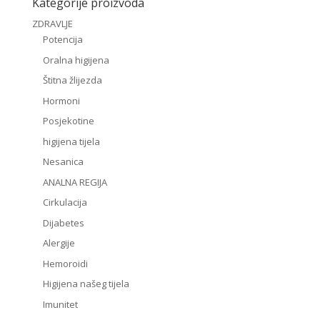
Kategorije proizvoda
ZDRAVLJE
Potencija
Oralna higijena
Štitna žlijezda
Hormoni
Posjekotine
higijena tijela
Nesanica
ANALNA REGIJA
Cirkulacija
Dijabetes
Alergije
Hemoroidi
Higijena našeg tijela
Imunitet