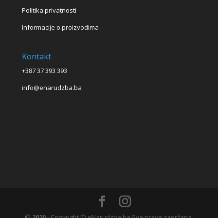
Politika privatnosti
Informacije o proizvodima
Kontakt
+387 37 393 393
info@enarudzba.ba
©
2020
- Copyright © eNarudzba.ba Sva prava zadržana.