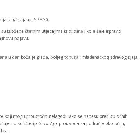
nja u nastajanju SPF 30.
 izložene štetnim utjecajima iz okoline i koje žele ispraviti
njihovu pojavu.
z dana u dan koža je glađa, boljeg tonusa i mladenačkog zdravog sjaja.
tere koji mogu prouzročiti nelagodu ako se nanesu preblizu očnih
učujemo korištenje Slow Age proizvoda za područje oko očiju,
lica.