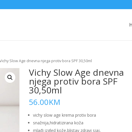
Vichy Slow Age dnevna njega protiv bora SPF 30,50ml
Vichy Slow Age dnevna
njega protiv bora SPF
30,50ml
56.00
KM
vichy slow age krema protiv bora
snažnija,hidratizirana koža
mlađi izgled kože,blistav zdravi sjaj,