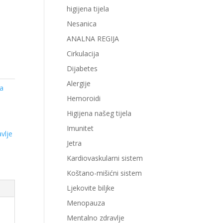
higijena tijela
Nesanica
ANALNA REGIJA
Cirkulacija
Dijabetes
Alergije
a
Hemoroidi
Higijena našeg tijela
Imunitet
avlje
Jetra
Kardiovaskularni sistem
Koštano-mišićni sistem
Ljekovite biljke
Menopauza
Mentalno zdravlje