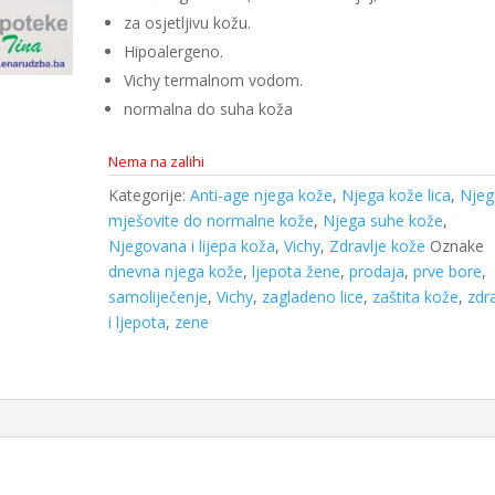
za osjetljivu kožu.
Hipoalergeno.
Vichy termalnom vodom.
normalna do suha koža
Nema na zalihi
Kategorije:
Anti-age njega kože
,
Njega kože lica
,
Njeg
mješovite do normalne kože
,
Njega suhe kože
,
Njegovana i lijepa koža
,
Vichy
,
Zdravlje kože
Oznake
dnevna njega kože
,
ljepota žene
,
prodaja
,
prve bore
,
samoliječenje
,
Vichy
,
zagladeno lice
,
zaštita kože
,
zdr
i ljepota
,
zene