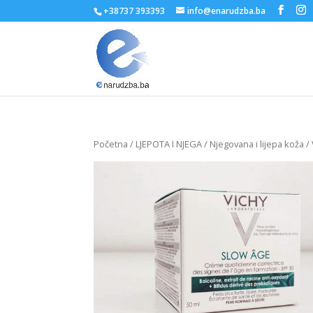
+38737 393393
info@enarudzba.ba
Početna
/
LJEPOTA I NJEGA
/
Njegovana i lijepa koža
/ 