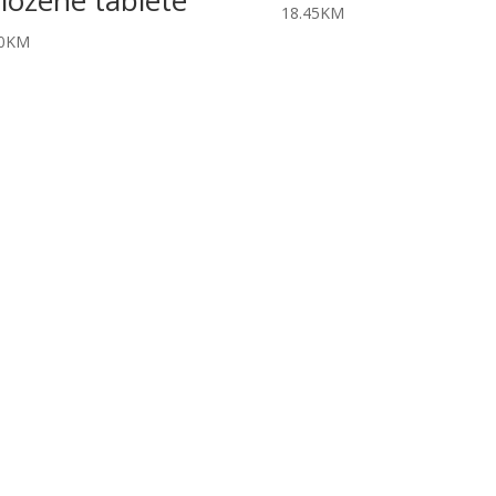
18.45
KM
0
KM