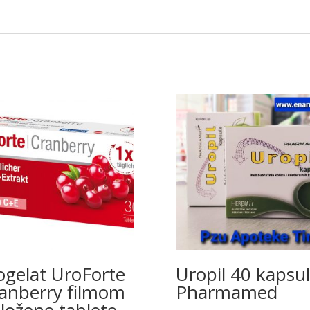
ogelat UroForte
Uropil 40 kapsu
anberry filmom
Pharmamed
ložene tablete