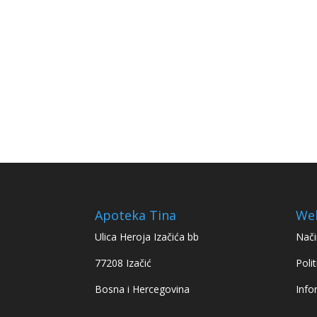
Apoteka Tina
We
Ulica Heroja Izačića bb
Nači
77208 Izačić
Polit
Bosna i Hercegovina
Info