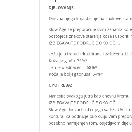
DJELOVANJE:
Dnevna njega koja djeluje na znakove stare
Slow Âge se preporučuje svim ženama koje su
postojeće znakove starenja kože i usporiti 
IZBJEGAVAJTE PODRUČJE OKO OČIJU
koža je u trenu hidratizirana i zaštićena. I
Koža je glađa: 75%*
Ten je ujednačeniji: 68%*
Koža je boljeg tonusa: 64%*
UPOTREBA:
Nanesite svakoga jutra kao dnevnu kremu.
IZBJEGAVAJTE PODRUČJE OKO OČIJU
Slow Age dnevni fluid i njega sadrže UV fil
kontura. Za područje oko očiju Vam prepor
posebno namijenjen tom, osjetljivom dijelu 