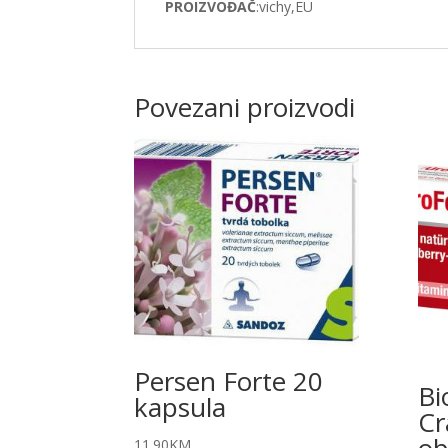
PROIZVOĐAČ
:vichy,EU
Povezani proizvodi
Persen Forte 20
Bi
kapsula
Cr
ob
11.90
KM