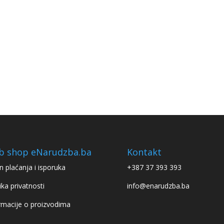
b shop eNarudzba.ba
Kontakt
n plaćanja i isporuka
+387 37 393 393
ika privatnosti
info@enarudzba.ba
rmacije o proizvodima