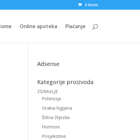
0 Items
Home
Online apoteka
Plaćanje
Adsense
Kategorije proizvoda
ZDRAVLJE
Potencija
Oralna higijena
Štitna žlijezda
Hormoni
Posjekotine