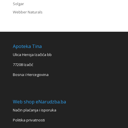
Solgar
Webber Naturals
Apoteka Tina
Ulica Heroja Izačića bb
77208 Izačić
Bosna i Hercegovina
Web shop eNarudzba.ba
Način plaćanja i isporuka
Politika privatnosti