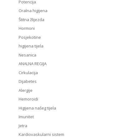
Potencija
Oralna higijena
Štitna žlijezda
Hormoni
Posjekotine
higijena tijela
Nesanica
ANALNA REGIJA
Cirkulacija
Dijabetes
Alergije
Hemoroidi
Higijena našeg tijela
Imunitet
Jetra
Kardiovaskularni sistem