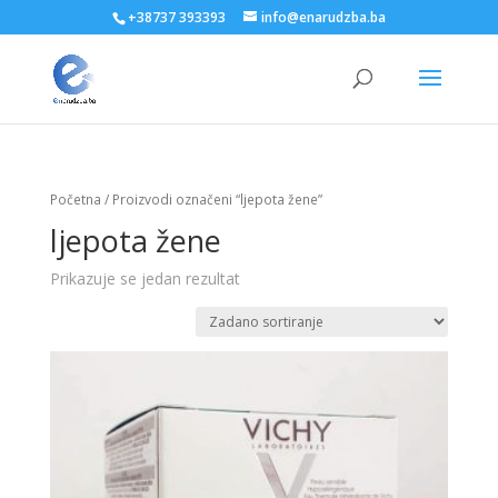
+38737 393393
info@enarudzba.ba
Početna
/ Proizvodi označeni “ljepota žene”
ljepota žene
Prikazuje se jedan rezultat