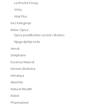
La Rroche Posay
Vichy
Vital Plus
bez kategorije
Bebe i Djeca
Djeca predškolske uzrasti i školarci
Njega dječije kože
Amsal
Dietpharm
Essensa Natural
Hermes Biolectra
Himalaya
MaxiVita
Natural Wealth
Nobel
Pharmamed