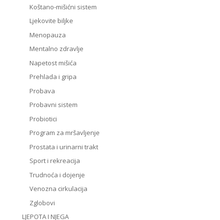
Koštano-mišićni sistem
Ljekovite biljke
Menopauza
Mentalno zdravlje
Napetost mišića
Prehlada i gripa
Probava
Probavni sistem
Probiotici
Program za mršavljenje
Prostata i urinarni trakt
Sport i rekreacija
Trudnoća i dojenje
Venozna cirkulacija
Zglobovi
LJEPOTA I NJEGA