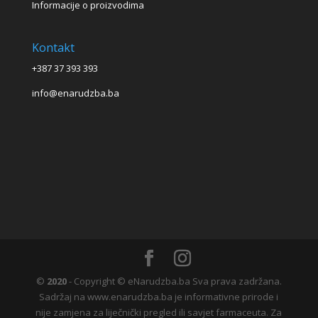
Informacije o proizvodima
Kontakt
+387 37 393 393
info@enarudzba.ba
©
2020
- Copyright © eNarudzba.ba Sva prava zadržana.
Sadržaj na www.enarudzba.ba je informativne prirode i
nije zamjena za liječnički pregled ili savjet farmaceuta. Za