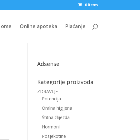
0 Items
Home
Online apoteka
Plaćanje
Adsense
Kategorije proizvoda
ZDRAVLJE
Potencija
Oralna higijena
Štitna žlijezda
Hormoni
Posjekotine