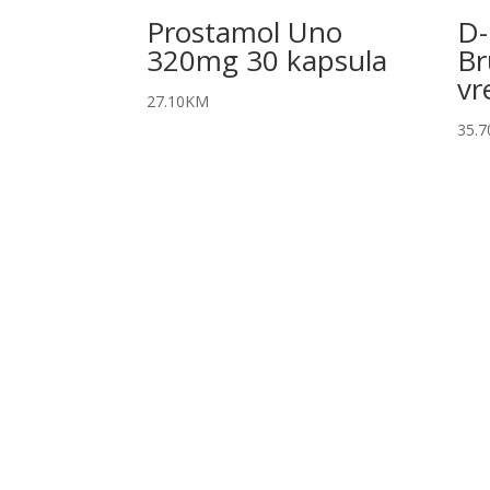
Prostamol Uno
D
320mg 30 kapsula
Br
vr
27.10
KM
35.7