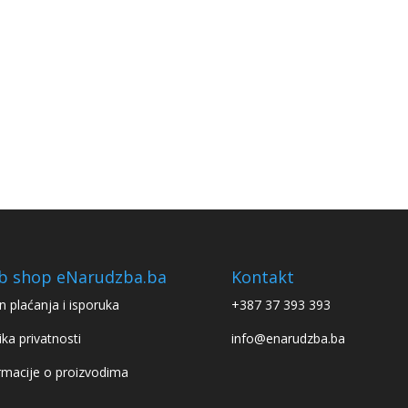
b shop eNarudzba.ba
Kontakt
n plaćanja i isporuka
+387 37 393 393
ika privatnosti
info@enarudzba.ba
rmacije o proizvodima