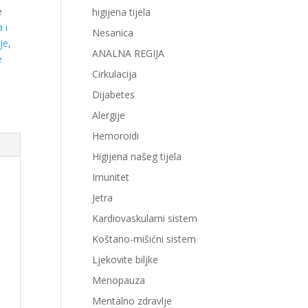
e
higijena tijela
 i
Nesanica
je
,
ANALNA REGIJA
e
Cirkulacija
Dijabetes
Alergije
Hemoroidi
Higijena našeg tijela
Imunitet
Jetra
Kardiovaskularni sistem
Koštano-mišićni sistem
Ljekovite biljke
Menopauza
Mentalno zdravlje