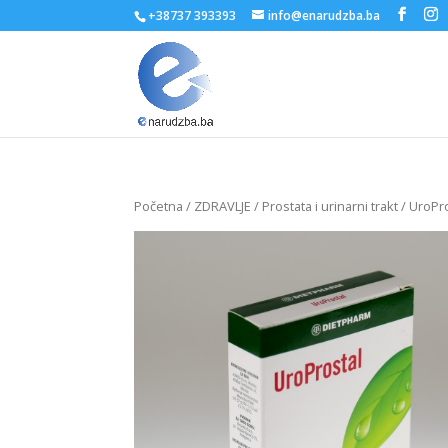
+38737 393393
info@enarudzba.ba
Početna
/
ZDRAVLJE
/
Prostata i urinarni trakt
/ UroPr