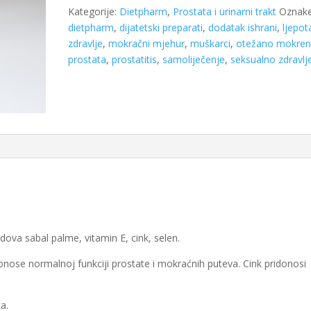
Kategorije:
Dietpharm
,
Prostata i urinarni trakt
Oznak
dietpharm
,
dijatetski preparati
,
dodatak ishrani
,
ljepota
zdravlje
,
mokračni mjehur
,
muškarci
,
otežano mokren
prostata
,
prostatitis
,
samoliječenje
,
seksualno zdravlj
odova sabal palme, vitamin E, cink, selen.
donose normalnoj funkciji prostate i mokraćnih puteva. Cink pridonosi
a.