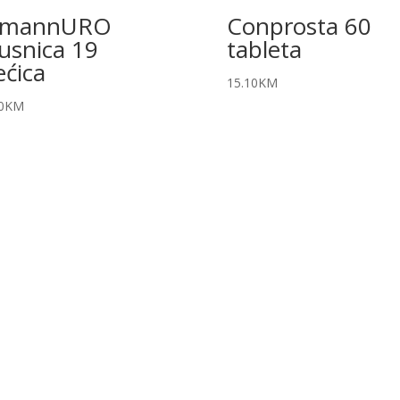
-mannURO
Conprosta 60
usnica 19
tableta
ećica
15.10
KM
0
KM