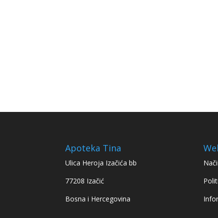
Apoteka Tina
We
Ulica Heroja Izačića bb
Nači
77208 Izačić
Polit
Bosna i Hercegovina
Info