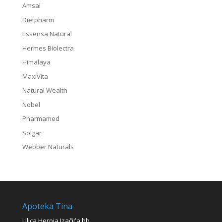
Amsal
Dietpharm
Essensa Natural
Hermes Biolectra
Himalaya
MaxiVita
Natural Wealth
Nobel
Pharmamed
Solgar
Webber Naturals
Apoteka Tina
Ulica Heroja Izačića bb