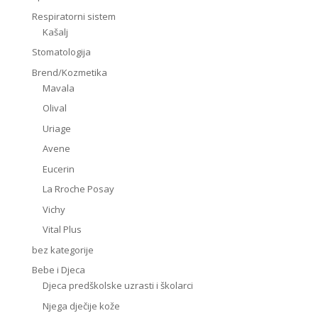
Respiratorni sistem
Kašalj
Stomatologija
Brend/Kozmetika
Mavala
Olival
Uriage
Avene
Eucerin
La Rroche Posay
Vichy
Vital Plus
bez kategorije
Bebe i Djeca
Djeca predškolske uzrasti i školarci
Njega dječije kože