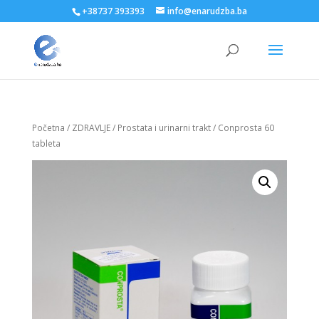
+38737 393393
info@enarudzba.ba
Početna
/
ZDRAVLJE
/
Prostata i urinarni trakt
/ Conprosta 60
tableta