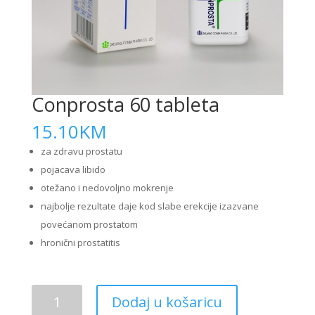
Conprosta 60 tableta
15.10
KM
za zdravu prostatu
pojacava libido
otežano i nedovoljno mokrenje
najbolje rezultate daje kod slabe erekcije izazvane
povećanom prostatom
hronični prostatitis
Conprosta
Dodaj u košaricu
60