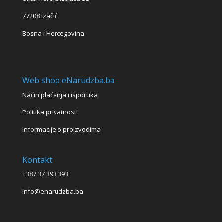
77208 Izačić
Bosna i Hercegovina
Web shop eNarudzba.ba
Način plaćanja i isporuka
Politika privatnosti
Informacije o proizvodima
Kontakt
+387 37 393 393
info@enarudzba.ba