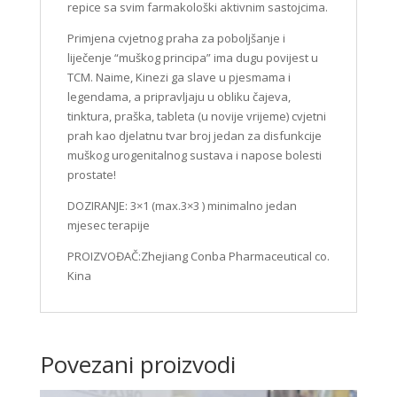
repice sa svim farmakološki aktivnim sastojcima.
Primjena cvjetnog praha za poboljšanje i
liječenje “muškog principa” ima dugu povijest u
TCM. Naime, Kinezi ga slave u pjesmama i
legendama, a pripravljaju u obliku čajeva,
tinktura, praška, tableta (u novije vrijeme) cvjetni
prah kao djelatnu tvar broj jedan za disfunkcije
muškog urogenitalnog sustava i napose bolesti
prostate!
DOZIRANJE: 3×1 (max.3×3 ) minimalno jedan
mjesec terapije
PROIZVOĐAČ:Zhejiang Conba Pharmaceutical co.
Kina
Povezani proizvodi