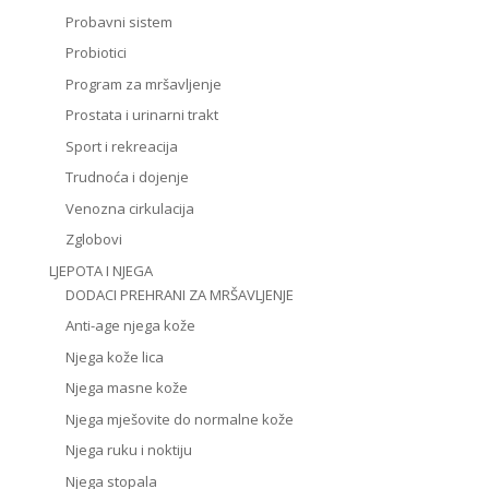
Probavni sistem
Probiotici
Program za mršavljenje
Prostata i urinarni trakt
Sport i rekreacija
Trudnoća i dojenje
Venozna cirkulacija
Zglobovi
LJEPOTA I NJEGA
DODACI PREHRANI ZA MRŠAVLJENJE
Anti-age njega kože
Njega kože lica
Njega masne kože
Njega mješovite do normalne kože
Njega ruku i noktiju
Njega stopala