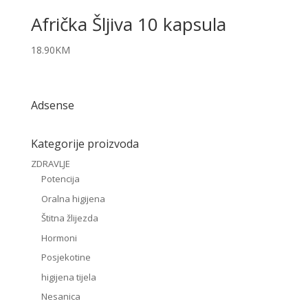
Afrička Šljiva 10 kapsula
18.90
KM
Adsense
Kategorije proizvoda
ZDRAVLJE
Potencija
Oralna higijena
Štitna žlijezda
Hormoni
Posjekotine
higijena tijela
Nesanica