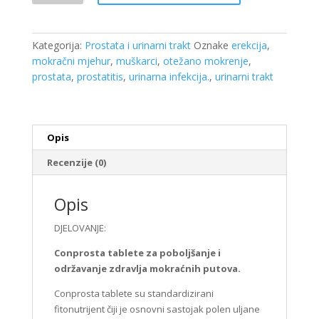
tableta
količina
Kategorija:
Prostata i urinarni trakt
Oznake
erekcija
,
mokračni mjehur
,
muškarci
,
otežano mokrenje
,
prostata
,
prostatitis
,
urinarna infekcija.
,
urinarni trakt
Opis
Recenzije (0)
Opis
DJELOVANJE:
Conprosta tablete za poboljšanje i
održavanje zdravlja mokraćnih putova.
Conprosta tablete su standardizirani
fitonutrijent čiji je osnovni sastojak polen uljane