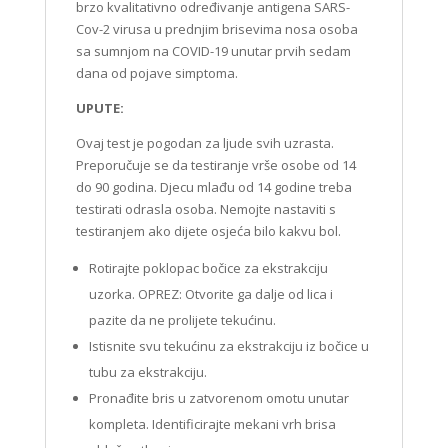
brzo kvalitativno određivanje antigena SARS-
Cov-2 virusa u prednjim brisevima nosa osoba
sa sumnjom na COVID-19 unutar prvih sedam
dana od pojave simptoma.
UPUTE:
Ovaj test je pogodan za ljude svih uzrasta.
Preporučuje se da testiranje vrše osobe od 14
do 90 godina. Djecu mlađu od 14 godine treba
testirati odrasla osoba. Nemojte nastaviti s
testiranjem ako dijete osjeća bilo kakvu bol.
Rotirajte poklopac bočice za ekstrakciju
uzorka. OPREZ: Otvorite ga dalje od lica i
pazite da ne prolijete tekućinu.
Istisnite svu tekućinu za ekstrakciju iz bočice u
tubu za ekstrakciju.
Pronađite bris u zatvorenom omotu unutar
kompleta. Identificirajte mekani vrh brisa