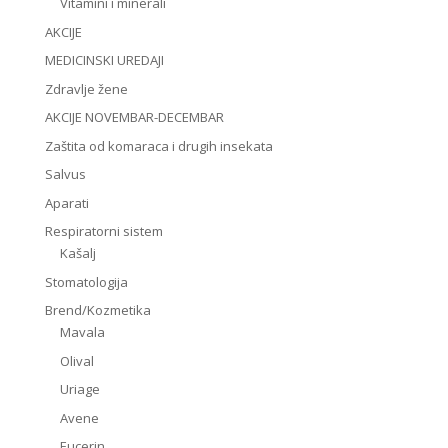
Vitamini i minerali
AKCIJE
MEDICINSKI UREDAJI
Zdravlje žene
AKCIJE NOVEMBAR-DECEMBAR
Zaštita od komaraca i drugih insekata
Salvus
Aparati
Respiratorni sistem
Kašalj
Stomatologija
Brend/Kozmetika
Mavala
Olival
Uriage
Avene
Eucerin