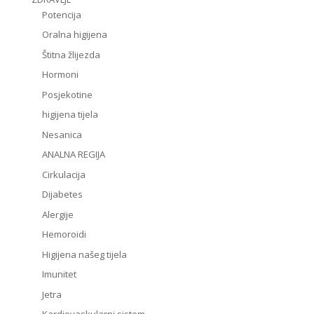
Potencija
Oralna higijena
Štitna žlijezda
Hormoni
Posjekotine
higijena tijela
Nesanica
ANALNA REGIJA
Cirkulacija
Dijabetes
Alergije
Hemoroidi
Higijena našeg tijela
Imunitet
Jetra