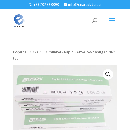
+38737 393393
info@enarudzba.ba
Početna
/
ZDRAVLJE
/
Imunitet
/ Rapid SARS-CoV-2 antigen kućni
test