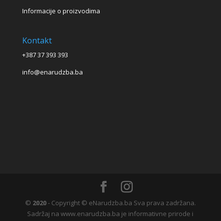
Informacije o proizvodima
Kontakt
+387 37 393 393
info@enarudzba.ba
©
2020
- Copyright © eNarudzba.ba Sva prava zadržana.
Sadržaj na www.enarudzba.ba je informativne prirode i