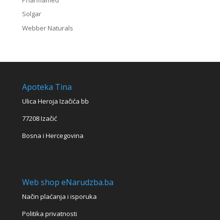
Solgar
Webber Naturals
Apoteka Tina
Ulica Heroja Izačića bb
77208 Izačić
Bosna i Hercegovina
Web shop eNarudzba.ba
Način plaćanja i isporuka
Politika privatnosti