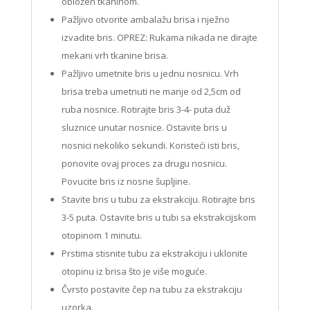
obložen tkaninom.
Pažljivo otvorite ambalažu brisa i nježno
izvadite bris. OPREZ: Rukama nikada ne dirajte
mekani vrh tkanine brisa.
Pažljivo umetnite bris u jednu nosnicu. Vrh
brisa treba umetnuti ne manje od 2,5cm od
ruba nosnice. Rotirajte bris 3-4- puta duž
sluznice unutar nosnice. Ostavite bris u
nosnici nekoliko sekundi. Koristeći isti bris,
ponovite ovaj proces za drugu nosnicu.
Povucite bris iz nosne šupljine.
Stavite bris u tubu za ekstrakciju. Rotirajte bris
3-5 puta. Ostavite bris u tubi sa ekstrakcijskom
otopinom 1 minutu.
Prstima stisnite tubu za ekstrakciju i uklonite
otopinu iz brisa što je više moguće.
Čvrsto postavite čep na tubu za ekstrakciju
uzorka.