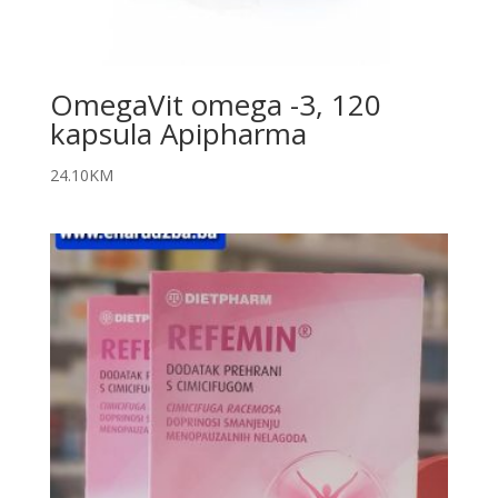
OmegaVit omega -3, 120
kapsula Apipharma
24.10
KM