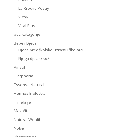
La Rroche Posay
Vichy
Vital Plus
bez kategorije
Bebe i Djeca
Djeca predškolske uzrasti i školarci
Njega dječije kože
Amsal
Dietpharm
Essensa Natural
Hermes Biolectra
Himalaya
MaxiVita
Natural Wealth
Nobel
Pharmamed