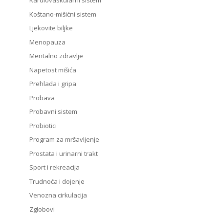
Kardiovaskularni sistem
Koštano-mišićni sistem
Ljekovite biljke
Menopauza
Mentalno zdravlje
Napetost mišića
Prehlada i gripa
Probava
Probavni sistem
Probiotici
Program za mršavljenje
Prostata i urinarni trakt
Sport i rekreacija
Trudnoća i dojenje
Venozna cirkulacija
Zglobovi