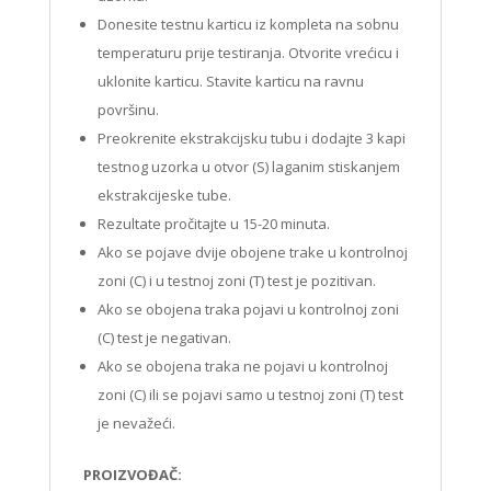
Donesite testnu karticu iz kompleta na sobnu
temperaturu prije testiranja. Otvorite vrećicu i
uklonite karticu. Stavite karticu na ravnu
površinu.
Preokrenite ekstrakcijsku tubu i dodajte 3 kapi
testnog uzorka u otvor (S) laganim stiskanjem
ekstrakcijeske tube.
Rezultate pročitajte u 15-20 minuta.
Ako se pojave dvije obojene trake u kontrolnoj
zoni (C) i u testnoj zoni (T) test je pozitivan.
Ako se obojena traka pojavi u kontrolnoj zoni
(C) test je negativan.
Ako se obojena traka ne pojavi u kontrolnoj
zoni (C) ili se pojavi samo u testnoj zoni (T) test
je nevažeći.
PROIZVOĐAČ: