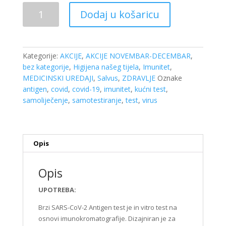
Rapid
Dodaj u košaricu
SARS-
CoV-
2
antigen
Kategorije:
AKCIJE
,
AKCIJE NOVEMBAR-DECEMBAR
,
kućni
bez kategorije
,
Higijena našeg tijela
,
Imunitet
,
test
MEDICINSKI UREDAJI
,
Salvus
,
ZDRAVLJE
Oznake
količina
antigen
,
covid
,
covid-19
,
imunitet
,
kućni test
,
samoliječenje
,
samotestiranje
,
test
,
virus
Opis
Opis
UPOTREBA:
Brzi SARS-CoV-2 Antigen test je in vitro test na
osnovi imunokromatografije. Dizajniran je za