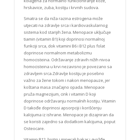
kolagena za normalno funkcioniranje kože,
hrskavice, zuba, kostiju i krvnih sudova.
Smatra se da niža razina estrogena može
utjecati na zdravlje srca i kardiovaskularnog
sistema kod starijih žena. Menopace uključuje
tiamin (vitamin B1) koji doprinosi normalnoj
funkciji srca, dok vitamini B6 i B12 plus folat
doprinose normalnom metabolizmu
homocisteina. Održavanje zdravih nižih nivoa
homocisteina u krvi nezavisno je povezano sa
zdravljem srca.Zdravlje kostiju je posebno
važno za žene tokom i nakon menopauze, jer
koštana masa značajno opada. Menopace
pruža magnezijum, cink i vitamin D koji
doprinose održavanju normalnih kostiju. Vitamin
D takođe doprinosi apsorpciji i korišćenju
kalcijuma iz ishrane. Menopace je dizajniran da
se koristi zajedno sa dodatkom kalcijuma, poput
Osteocare.
Vitamin B12, biotin i minerali bakar i gvožđe