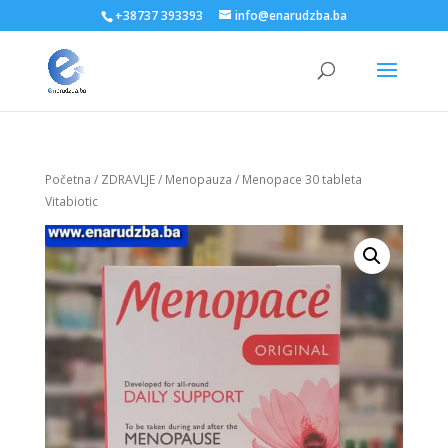
+38737 393393
info@enarudzba.ba
Početna
/
ZDRAVLJE
/
Menopauza
/ Menopace 30 tableta
Vitabiotic