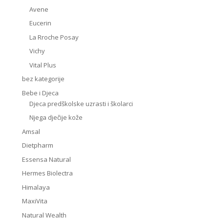
Avene
Eucerin
La Rroche Posay
Vichy
Vital Plus
bez kategorije
Bebe i Djeca
Djeca predškolske uzrasti i školarci
Njega dječije kože
Amsal
Dietpharm
Essensa Natural
Hermes Biolectra
Himalaya
MaxiVita
Natural Wealth