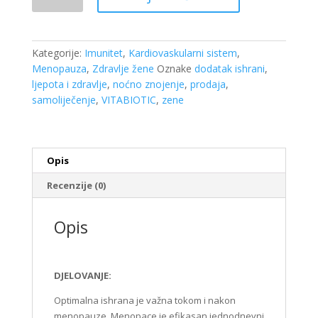
30
tableta
Vitabiotic
količina
Kategorije:
Imunitet
,
Kardiovaskularni sistem
,
Menopauza
,
Zdravlje žene
Oznake
dodatak ishrani
,
ljepota i zdravlje
,
noćno znojenje
,
prodaja
,
samoliječenje
,
VITABIOTIC
,
zene
Opis
Recenzije (0)
Opis
DJELOVANJE:
Optimalna ishrana je važna tokom i nakon
menopauze. Menopace je efikasan jednodnevni