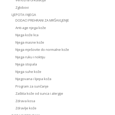
Venozna cirkulacija
Zglobovi
LJEPOTA I NJEGA
DODACI PREHRANI ZA MRŠAVLJENJE
Anti-age njega kože
Njega kože lica
Njega masne kože
Njega mješovite do normalne kože
Njega ruku i noktiju
Njega stopala
Njega suhe kože
Njegovana i lijepa koža
Program za sunčanje
Zaštita kože od sunca i alergije
Zdrava kosa
Zdravlje kože