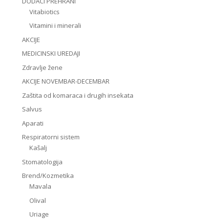
DODACI PREHRANI
Vitabiotics
Vitamini i minerali
AKCIJE
MEDICINSKI UREDAJI
Zdravlje žene
AKCIJE NOVEMBAR-DECEMBAR
Zaštita od komaraca i drugih insekata
Salvus
Aparati
Respiratorni sistem
Kašalj
Stomatologija
Brend/Kozmetika
Mavala
Olival
Uriage