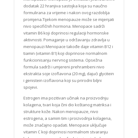
dodatak 22 hranjiva sastojka koja su naučno
formulirana za vrijeme i nakon ovog razdoblja
promjena.Tijekom menopauze može se mijenjati
nivo specifičnih hormona. Menopace sadrži
vitamin B6 koji doprinosi regulaciji hormonske
aktivnosti. Pomaganje u održavanju zdravlja u
menopauzi Menopace takođe daje vitamin B12 i
tiamin (vitamin B1) koji doprinose normalnom
funkcionisanju nervnog sistema. Opsežna
formula sadrži i umjereni prehrambeni nivo
ekstrakta soje izoflavona (20 mg), dajući glycitein
i genistein izoflavona koji su prirodni biljni
spojevi.
Estrogen ima pozitivan učinak na proizvodnju
kolagena, tvari koja čini dio koštanog matriksa i
strukture kože. Nakon menopauze, nivo
estrogena, a samim tim i proizvodnja kolagena,
može značajno opadati. Menopace uključuje
vitamin C koji doprinosi normalnom stvaranju