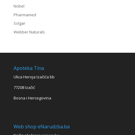
Nobel
Pharmamed
Solgar
Webber Naturals
Apoteka Tina
Ulica Heroja Izačića bb
77208 Izačić
Bosna i Hercegovina
Web shop eNarudzba.ba