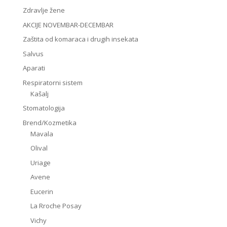
Zdravlje žene
AKCIJE NOVEMBAR-DECEMBAR
Zaštita od komaraca i drugih insekata
Salvus
Aparati
Respiratorni sistem
Kašalj
Stomatologija
Brend/Kozmetika
Mavala
Olival
Uriage
Avene
Eucerin
La Rroche Posay
Vichy