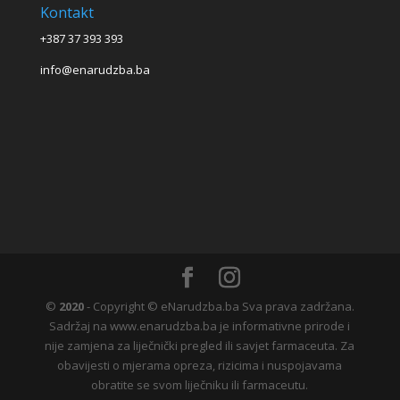
Kontakt
+387 37 393 393
info@enarudzba.ba
©
2020
- Copyright © eNarudzba.ba Sva prava zadržana.
Sadržaj na www.enarudzba.ba je informativne prirode i
nije zamjena za liječnički pregled ili savjet farmaceuta. Za
obavijesti o mjerama opreza, rizicima i nuspojavama
obratite se svom liječniku ili farmaceutu.