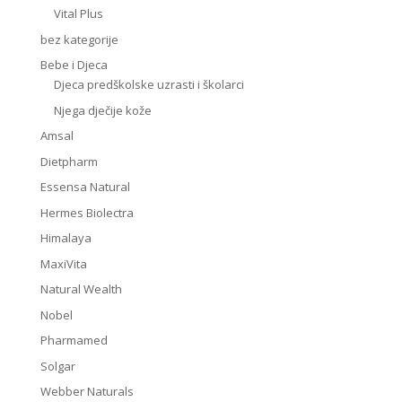
Vital Plus
bez kategorije
Bebe i Djeca
Djeca predškolske uzrasti i školarci
Njega dječije kože
Amsal
Dietpharm
Essensa Natural
Hermes Biolectra
Himalaya
MaxiVita
Natural Wealth
Nobel
Pharmamed
Solgar
Webber Naturals