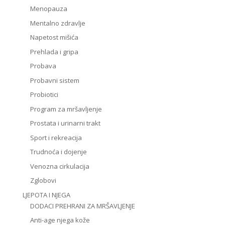
Menopauza
Mentalno zdravlje
Napetost mišića
Prehlada i gripa
Probava
Probavni sistem
Probiotici
Program za mršavljenje
Prostata i urinarni trakt
Sport i rekreacija
Trudnoća i dojenje
Venozna cirkulacija
Zglobovi
LJEPOTA I NJEGA
DODACI PREHRANI ZA MRŠAVLJENJE
Anti-age njega kože