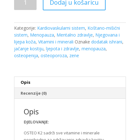
Dodaj u košaricu
K2
a
60
tableta
Kategorije:
Kardiovaskularni sistem
,
Koštano-mišićni
količina
sistem
,
Menopauza
,
Mentalno zdravlje
,
Njegovana i
lijepa koža
,
Vitamini i minerali
Oznake
dodatak ishrani
,
jačanje kostiju
,
ljepota i zdravlje
,
menopauza
,
osteopenija
,
osteoporoza
,
zene
Opis
Recenzije (0)
Opis
DJELOVANJE:
OSTEO K2 sadrži sve vitamine i minerale
neophodne za održavanje zdravlja kostiju.