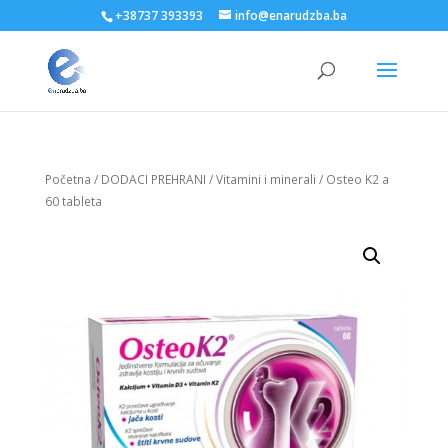
+38737 393393
info@enarudzba.ba
Početna
/
DODACI PREHRANI
/
Vitamini i minerali
/ Osteo K2 a
60 tableta