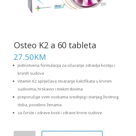
Osteo K2 a 60 tableta
27.50
KM
Jedinstvena formulacija za očuvanje zdravlja kostiju i
krvnih sudova
Vitamin K2 spriječava stvaranje kalcifikata u krvnim
sudovima, hrskavici i mekim tkivima
preporučuje svim osobama srednjeg i starijeg životnog
doba, posebno ženama
za čvrste i zdrave kosti i zdrave krvne sudove.
Osteo