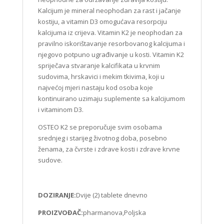
Kalcijum je mineral neophodan za rast i jačanje
kostiju, a vitamin D3 omogućava resorpciju
kalcijuma iz crijeva. Vitamin K2 je neophodan za
pravilno iskorištavanje resorbovanog kalcijuma i
njegovo potpuno ugrađivanje u kosti. Vitamin K2
spriječava stvaranje kalcifikata u krvnim
sudovima, hrskavici i mekim tkivima, koji u
najvećoj mjeri nastaju kod osoba koje
kontinuirano uzimaju suplemente sa kalcijumom
i vitaminom D3.
OSTEO K2 se preporučuje svim osobama
srednjeg i starijeg životnog doba, posebno
ženama, za čvrste i zdrave kosti i zdrave krvne
sudove.
DOZIRANJE:
Dvije (2) tablete dnevno
PROIZVOĐAČ:
pharmanova,Poljska