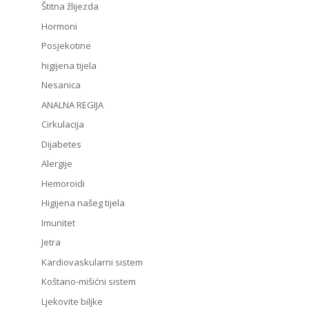
Štitna žlijezda
Hormoni
Posjekotine
higijena tijela
Nesanica
ANALNA REGIJA
Cirkulacija
Dijabetes
Alergije
Hemoroidi
Higijena našeg tijela
Imunitet
Jetra
Kardiovaskularni sistem
Koštano-mišićni sistem
Ljekovite biljke