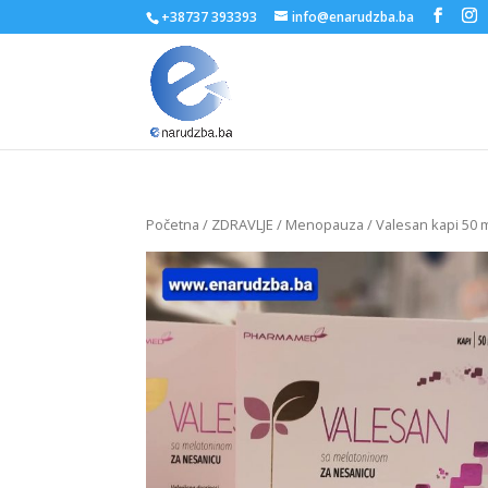
+38737 393393
info@enarudzba.ba
Početna
/
ZDRAVLJE
/
Menopauza
/ Valesan kapi 50