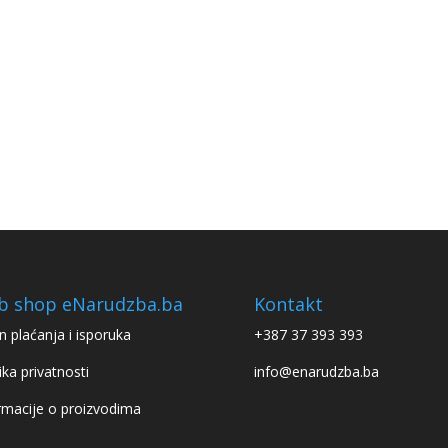
b shop eNarudzba.ba
Kontakt
n plaćanja i isporuka
+387 37 393 393
ika privatnosti
info@enarudzba.ba
rmacije o proizvodima