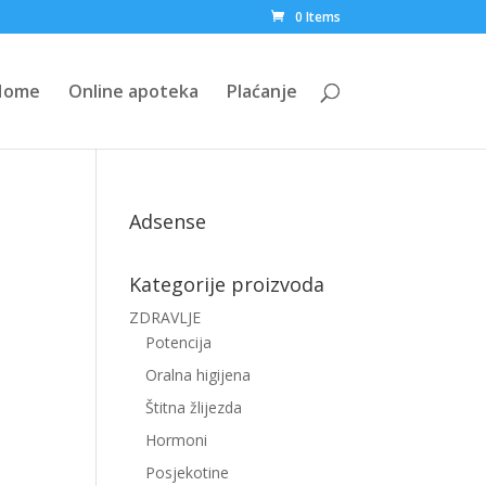
0 Items
Home
Online apoteka
Plaćanje
Adsense
Kategorije proizvoda
ZDRAVLJE
Potencija
Oralna higijena
Štitna žlijezda
Hormoni
Posjekotine