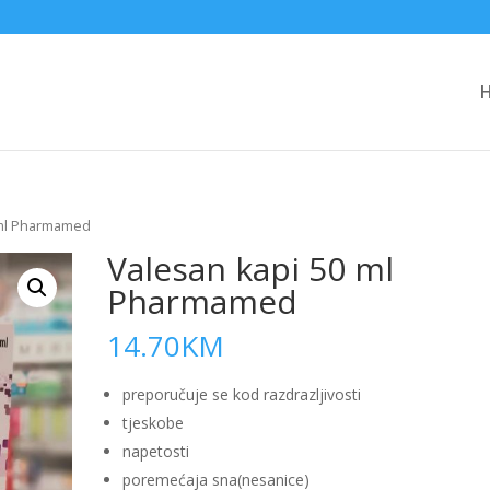
 ml Pharmamed
Valesan kapi 50 ml
Pharmamed
14.70
KM
preporučuje se kod razdrazljivosti
tjeskobe
napetosti
poremećaja sna(nesanice)