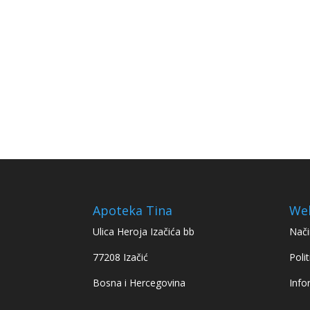
Apoteka Tina
We
Ulica Heroja Izačića bb
Nači
77208 Izačić
Polit
Bosna i Hercegovina
Info