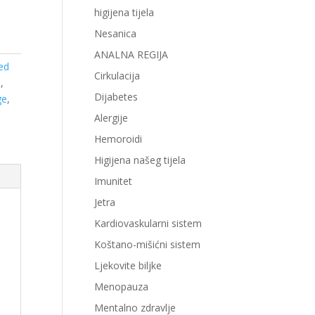
higijena tijela
Nesanica
ANALNA REGIJA
ed
Cirkulacija
a
,
Dijabetes
ge
,
Alergije
Hemoroidi
Higijena našeg tijela
Imunitet
Jetra
Kardiovaskularni sistem
Koštano-mišićni sistem
Ljekovite biljke
Menopauza
Mentalno zdravlje