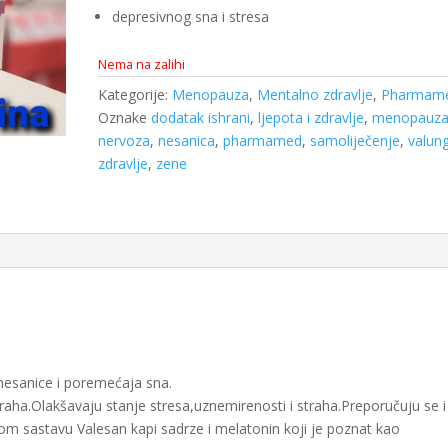
depresivnog sna i stresa
Nema na zalihi
Kategorije:
Menopauza
,
Mentalno zdravlje
,
Pharmam
Oznake
dodatak ishrani
,
ljepota i zdravlje
,
menopauz
nervoza
,
nesanica
,
pharmamed
,
samoliječenje
,
valun
zdravlje
,
zene
esanice i poremećaja sna.
traha.Olakšavaju stanje stresa,uznemirenosti i straha.Preporučuju se i
svom sastavu Valesan kapi sadrze i melatonin koji je poznat kao