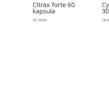
Citrax forte 60
Cy
kapsula
30
43.10
KM
18.0