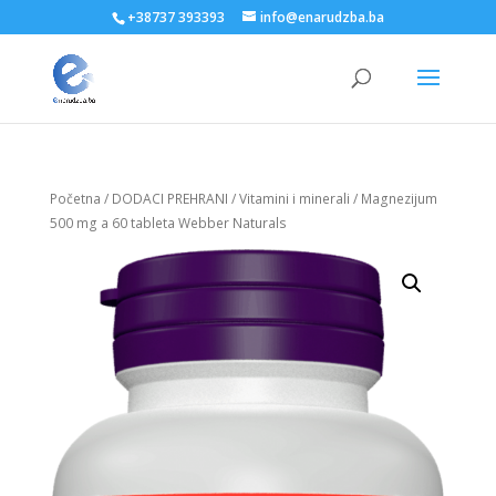
+38737 393393
info@enarudzba.ba
Početna
/
DODACI PREHRANI
/
Vitamini i minerali
/ Magnezijum
500 mg a 60 tableta Webber Naturals