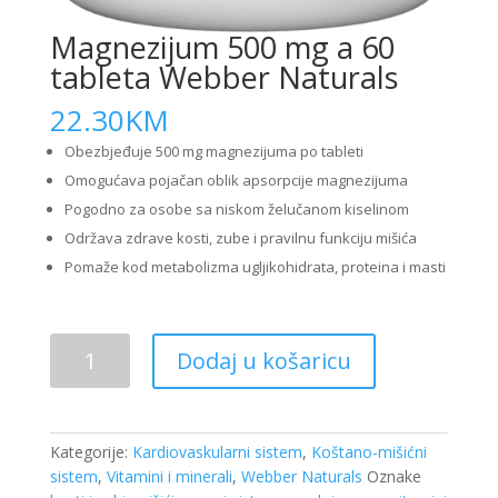
Magnezijum 500 mg a 60
tableta Webber Naturals
22.30
KM
Obezbjeđuje 500 mg magnezijuma po tableti
Omogućava pojačan oblik apsorpcije magnezijuma
Pogodno za osobe sa niskom želučanom kiselinom
Održava zdrave kosti, zube i pravilnu funkciju mišića
Pomaže kod metabolizma ugljikohidrata, proteina i masti
Magnezijum
Dodaj u košaricu
500
mg
a
60
Kategorije:
Kardiovaskularni sistem
,
Koštano-mišićni
tableta
sistem
,
Vitamini i minerali
,
Webber Naturals
Oznake
Webber