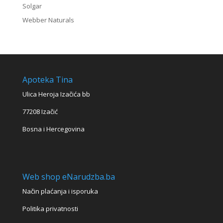
Solgar
Webber Naturals
Apoteka Tina
Ulica Heroja Izačića bb
77208 Izačić
Bosna i Hercegovina
Web shop eNarudzba.ba
Način plaćanja i isporuka
Politika privatnosti