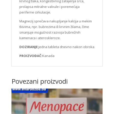
krvnog tlaka, kongestivnog zatajenja srca,
prolapsa mitralne valvule i poremećaja
periferne cirkulacije.
Magnezij sprečava nakupljanje kalcija u mekim
tkivima, npr. bubrezima ili krvnim žilama, čime
smanjuje mogućnost razvoja bubrežnih
kamenaca i ateroskleroze.
DOZIRANJE
:jedna tableta dnevno nakon obroka
PROIZVOĐAČ:
Kanada
Povezani proizvodi