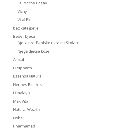
La Rroche Posay
Vichy
Vital Plus
bez kategorije
Bebe i Djeca
Djeca predškolske uzrasti i školarci
Njega dječije kože
Amsal
Dietpharm
Essensa Natural
Hermes Biolectra
Himalaya
MaxiVita
Natural Wealth
Nobel
Pharmamed