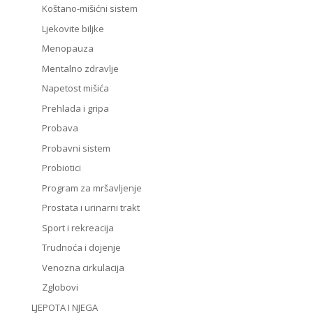
Koštano-mišićni sistem
Ljekovite biljke
Menopauza
Mentalno zdravlje
Napetost mišića
Prehlada i gripa
Probava
Probavni sistem
Probiotici
Program za mršavljenje
Prostata i urinarni trakt
Sport i rekreacija
Trudnoća i dojenje
Venozna cirkulacija
Zglobovi
LJEPOTA I NJEGA