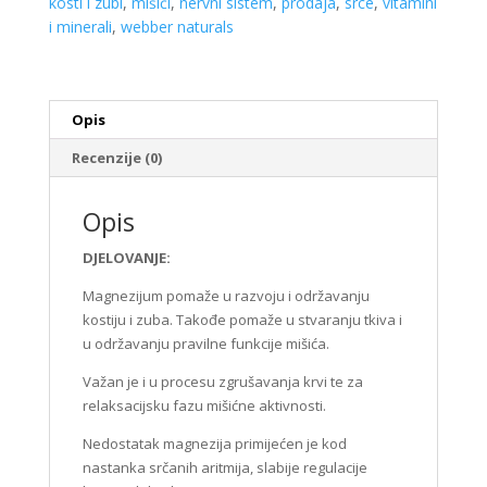
kosti i zubi
,
mišići
,
nervni sistem
,
prodaja
,
srce
,
vitamini
Naturals
i minerali
,
webber naturals
količina
Opis
Recenzije (0)
Opis
DJELOVANJE:
Magnezijum pomaže u razvoju i održavanju
kostiju i zuba. Takođe pomaže u stvaranju tkiva i
u održavanju pravilne funkcije mišića.
Važan je i u procesu zgrušavanja krvi te za
relaksacijsku fazu mišićne aktivnosti.
Nedostatak magnezija primijećen je kod
nastanka srčanih aritmija, slabije regulacije