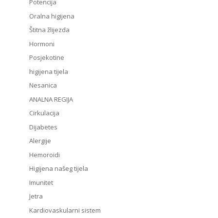
Potencija
Oralna higijena
Štitna žlijezda
Hormoni
Posjekotine
higijena tijela
Nesanica
ANALNA REGIJA
Cirkulacija
Dijabetes
Alergije
Hemoroidi
Higijena našeg tijela
Imunitet
Jetra
Kardiovaskularni sistem