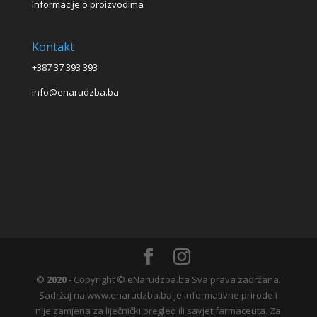
Informacije o proizvodima
Kontakt
+387 37 393 393
info@enarudzba.ba
©
2020
- Copyright © eNarudzba.ba Sva prava zadržana.
Sadržaj na www.enarudzba.ba je informativne prirode i
nije zamjena za liječnički pregled ili savjet farmaceuta. Za