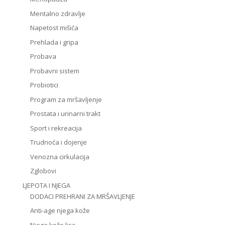
Mentalno zdravlje
Napetost mišića
Prehlada i gripa
Probava
Probavni sistem
Probiotici
Program za mršavljenje
Prostata i urinarni trakt
Sport i rekreacija
Trudnoća i dojenje
Venozna cirkulacija
Zglobovi
LJEPOTA I NJEGA
DODACI PREHRANI ZA MRŠAVLJENJE
Anti-age njega kože
Njega kože lica