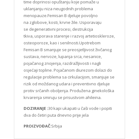
time doprinosi opuštanju koje pomaže u
uklanjanju niza neugodnih problema
menopauze.Femisan B djeluje povoljno
na zglobove, kosti, krvne žile. Usporavaju
se degenerativni procesi, destrukcija
tkiva, usporava starenje i razvoj artetioskleroze,
osteoporoze, kao i senilnosti.Upotrebom
Femisan B smanjuje se preosjetljivost živčanog
sustava, nervoze, lupanja srca, nesanice,
pojačanog znojenja, razdražljivosti i nagli
osjećaji topline. Pojačanom diurezom dolazi do
regulacije problema sa cirkulacijom, smanjuje se
rizik od moždanog udara i preventivno djeluje
protiv srčanih oboljenja. Produžena ginekološka
krvarenja smiruju se prisustvom ahileina.
DOZIRANJE :
30 kapi ukapati u čaši vode i popiti
dva do četiri puta dnevno prije jela
PROIZVOĐAČ
:Srbija