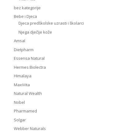
bez kategorije
Bebe i Djeca
Djeca predškolske uzrasti i školarci
Njega dječije kože
Amsal
Dietpharm
Essensa Natural
Hermes Biolectra
Himalaya
MaxiVita
Natural Wealth
Nobel
Pharmamed
Solgar
Webber Naturals