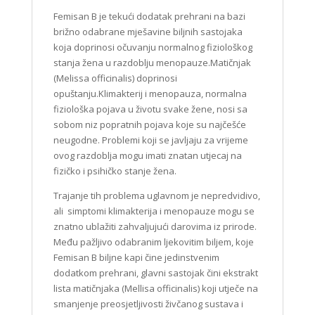
Femisan B je tekući dodatak prehrani na bazi
brižno odabrane mješavine biljnih sastojaka
koja doprinosi očuvanju normalnog fiziološkog
stanja žena u razdoblju menopauze.Matičnjak
(Melissa officinalis) doprinosi
opuštanju.Klimakterij i menopauza, normalna
fiziološka pojava u životu svake žene, nosi sa
sobom niz popratnih pojava koje su najčešće
neugodne. Problemi koji se javljaju za vrijeme
ovog razdoblja mogu imati znatan utjecaj na
fizičko i psihičko stanje žena.
Trajanje tih problema uglavnom je nepredvidivo,
ali simptomi klimakterija i menopauze mogu se
znatno ublažiti zahvaljujući darovima iz prirode.
Među pažljivo odabranim ljekovitim biljem, koje
Femisan B biljne kapi čine jedinstvenim
dodatkom prehrani, glavni sastojak čini ekstrakt
lista matičnjaka (Mellisa officinalis) koji utječe na
smanjenje preosjetljivosti živčanog sustava i