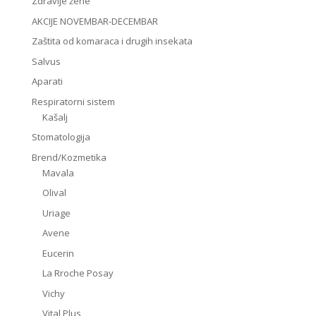
Zdravlje žene
AKCIJE NOVEMBAR-DECEMBAR
Zaštita od komaraca i drugih insekata
Salvus
Aparati
Respiratorni sistem
Kašalj
Stomatologija
Brend/Kozmetika
Mavala
Olival
Uriage
Avene
Eucerin
La Rroche Posay
Vichy
Vital Plus