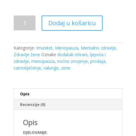
Femisan
Dodaj u košaricu
B
biljne
kapi
30
Kategorije:
Imunitet
,
Menopauza
,
Mentalno zdravlje
,
ml
Zdravlje žene
Oznake
dodatak ishrani
,
ljepota i
količina
zdravlje
,
menopauza
,
noćno znojenje
,
prodaja
,
samoliječenje
,
valunge
,
zene
Opis
Recenzije (0)
Opis
DJELOVANJE: