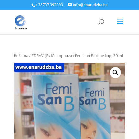
+38737 393393
info@enarudzba.ba
Početna
/
ZDRAVLJE
/
Menopauza
/ Femisan B biljne kapi 30 ml