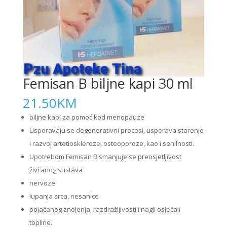
Femisan B biljne kapi 30 ml
21.50
KM
biljne kapi za pomoć kod menopauze
Usporavaju se degenerativni procesi, usporava starenje
i razvoj artetioskleroze, osteoporoze, kao i senilnosti.
Upotrebom Femisan B smanjuje se preosjetljivost
živčanog sustava
nervoze
lupanja srca, nesanice
pojačanog znojenja, razdražljivosti i nagli osjećaji
topline.