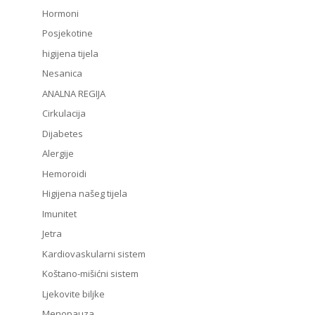
Hormoni
Posjekotine
higijena tijela
Nesanica
ANALNA REGIJA
Cirkulacija
Dijabetes
Alergije
Hemoroidi
Higijena našeg tijela
Imunitet
Jetra
Kardiovaskularni sistem
Koštano-mišićni sistem
Ljekovite biljke
Menopauza