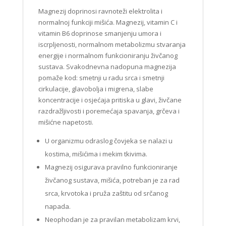
Magnezij doprinosi ravnoteži elektrolita i
normalnoj funkciji mišića. Magnezij, vitamin C i
vitamin B6 doprinose smanjenju umora i
iscrpljenosti, normalnom metabolizmu stvaranja
energije i normalnom funkcioniranju živčanog
sustava. Svakodnevna nadopuna magnezija
pomaže kod: smetnji u radu srca i smetnji
cirkulacije, glavobolja i migrena, slabe
koncentracije i osjećaja pritiska u glavi, živčane
razdražljivosti i poremećaja spavanja, grčeva i
mišićne napetosti.
U organizmu odraslog čovjeka se nalazi u
kostima, mišićima i mekim tkivima.
Magnezij osigurava pravilno funkcioniranje
živčanog sustava, mišića, potreban je za rad
srca, krvotoka i pruža zaštitu od srčanog
napada.
Neophodan je za pravilan metabolizam krvi,