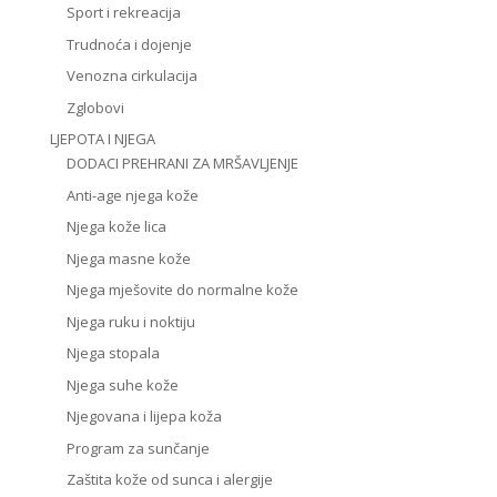
Sport i rekreacija
Trudnoća i dojenje
Venozna cirkulacija
Zglobovi
LJEPOTA I NJEGA
DODACI PREHRANI ZA MRŠAVLJENJE
Anti-age njega kože
Njega kože lica
Njega masne kože
Njega mješovite do normalne kože
Njega ruku i noktiju
Njega stopala
Njega suhe kože
Njegovana i lijepa koža
Program za sunčanje
Zaštita kože od sunca i alergije