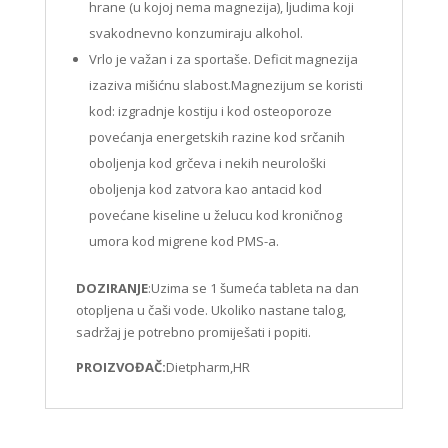
hrane (u kojoj nema magnezija), ljudima koji
svakodnevno konzumiraju alkohol.
Vrlo je važan i za sportaše. Deficit magnezija
izaziva mišićnu slabost.Magnezijum se koristi
kod: izgradnje kostiju i kod osteoporoze
povećanja energetskih razine kod srčanih
oboljenja kod grčeva i nekih neurološki
oboljenja kod zatvora kao antacid kod
povećane kiseline u želucu kod kroničnog
umora kod migrene kod PMS-a.
DOZIRANJE
:Uzima se 1 šumeća tableta na dan
otopljena u čaši vode. Ukoliko nastane talog,
sadržaj je potrebno promiješati i popiti.
PROIZVOĐAČ:
Dietpharm,HR