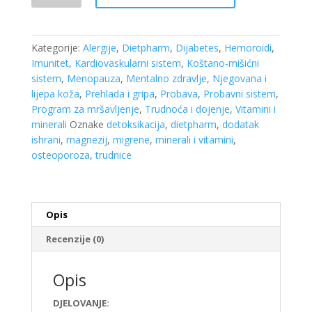
+B+C
a
20
Kategorije:
Alergije
,
Dietpharm
,
Dijabetes
,
Hemoroidi
,
šumećih
Imunitet
,
Kardiovaskularni sistem
,
Koštano-mišićni
tableta
sistem
,
Menopauza
,
Mentalno zdravlje
,
Njegovana i
Dietpharm
lijepa koža
,
Prehlada i gripa
,
Probava
,
Probavni sistem
,
količina
Program za mršavljenje
,
Trudnoća i dojenje
,
Vitamini i
minerali
Oznake
detoksikacija
,
dietpharm
,
dodatak
ishrani
,
magnezij
,
migrene
,
minerali i vitamini
,
osteoporoza
,
trudnice
Opis
Recenzije (0)
Opis
DJELOVANJE: