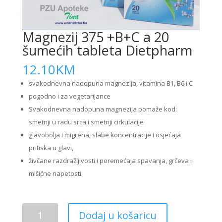
Magnezij 375 +B+C a 20
šumećih tableta Dietpharm
12.10
KM
svakodnevna nadopuna magnezija, vitamina B1, B6 i C
pogodno i za vegetarijance
Svakodnevna nadopuna magnezija pomaže kod:
smetnji u radu srca i smetnji cirkulacije
glavobolja i migrena, slabe koncentracije i osjećaja
pritiska u glavi,
živčane razdražljivosti i poremećaja spavanja, grčeva i
mišićne napetosti.
Magnezij
Dodaj u košaricu
375