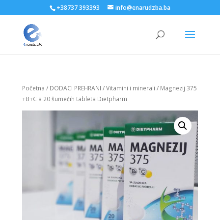
+38737 393393
info@enarudzba.ba
Početna
/
DODACI PREHRANI
/
Vitamini i minerali
/ Magnezij 375
+B+C a 20 šumećih tableta Dietpharm