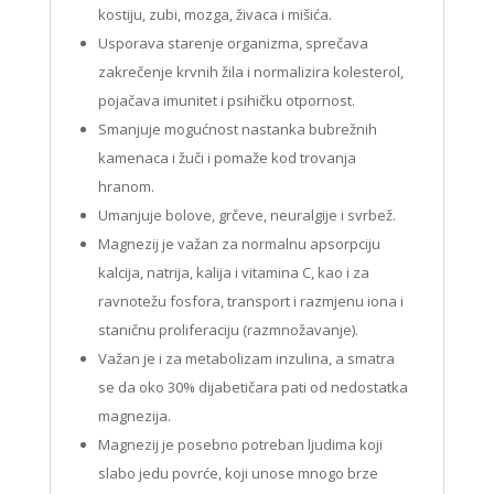
kostiju, zubi, mozga, živaca i mišića.
Usporava starenje organizma, sprečava
zakrečenje krvnih žila i normalizira kolesterol,
pojačava imunitet i psihičku otpornost.
Smanjuje mogućnost nastanka bubrežnih
kamenaca i žuči i pomaže kod trovanja
hranom.
Umanjuje bolove, grčeve, neuralgije i svrbež.
Magnezij je važan za normalnu apsorpciju
kalcija, natrija, kalija i vitamina C, kao i za
ravnotežu fosfora, transport i razmjenu iona i
staničnu proliferaciju (razmnožavanje).
Važan je i za metabolizam inzulina, a smatra
se da oko 30% dijabetičara pati od nedostatka
magnezija.
Magnezij je posebno potreban ljudima koji
slabo jedu povrće, koji unose mnogo brze