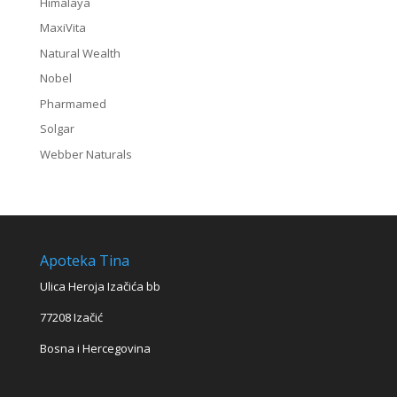
Himalaya
MaxiVita
Natural Wealth
Nobel
Pharmamed
Solgar
Webber Naturals
Apoteka Tina
Ulica Heroja Izačića bb
77208 Izačić
Bosna i Hercegovina