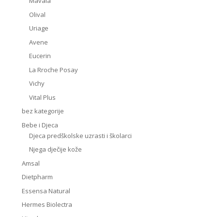
Mavala
Olival
Uriage
Avene
Eucerin
La Rroche Posay
Vichy
Vital Plus
bez kategorije
Bebe i Djeca
Djeca predškolske uzrasti i školarci
Njega dječije kože
Amsal
Dietpharm
Essensa Natural
Hermes Biolectra