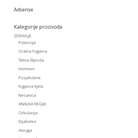
Adsense
Kategorije proizvoda
ZDRAVLJE
Potencija
Oralna higijena
Štitna žlijezda
Hormoni
Posjekotine
higijena tijela
Nesanica
ANALNA REGIJA
Cirkulacija
Dijabetes
Alergije