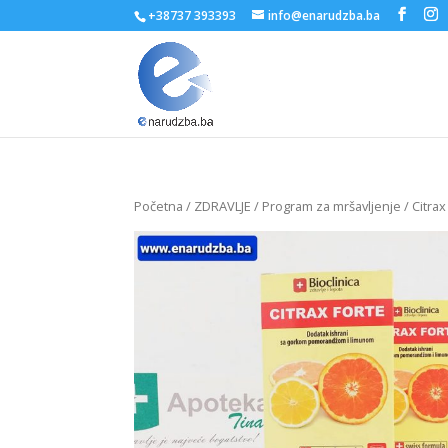
+38737 393393
info@enarudzba.ba
Početna
/
ZDRAVLJE
/
Program za mršavljenje
/ Citrax