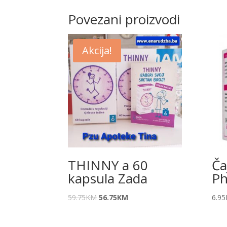
Povezani proizvodi
Akcija!
THINNY a 60
Ča
kapsula Zada
P
59.75
KM
56.75
KM
6.95