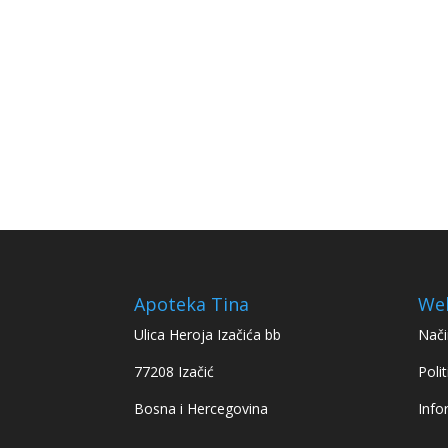
Apoteka Tina
We
Ulica Heroja Izačića bb
Nači
77208 Izačić
Polit
Bosna i Hercegovina
Info