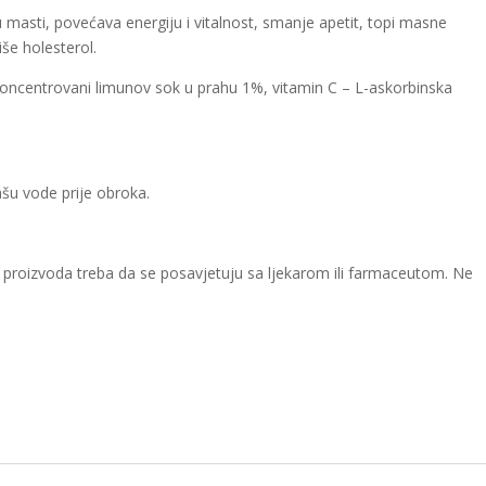
asti, povećava energiju i vitalnost, smanje apetit, topi masne
še holesterol.
,koncentrovani limunov sok u prahu 1%, vitamin C – L-askorbinska
ašu vode prije obroka.
e proizvoda treba da se posavjetuju sa ljekarom ili farmaceutom. Ne