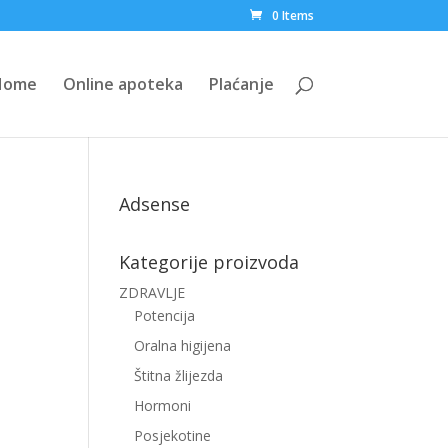
0 Items
Home
Online apoteka
Plaćanje
Adsense
Kategorije proizvoda
ZDRAVLJE
Potencija
Oralna higijena
Štitna žlijezda
Hormoni
Posjekotine