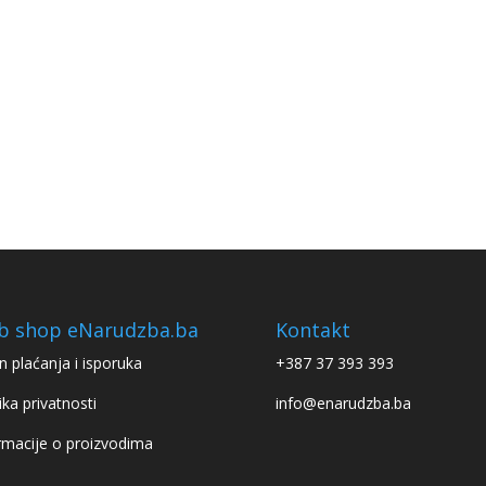
b shop eNarudzba.ba
Kontakt
n plaćanja i isporuka
+387 37 393 393
ika privatnosti
info@enarudzba.ba
rmacije o proizvodima