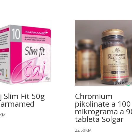
j Slim Fit 50g
Chromium
harmamed
pikolinate a 100
mikrograma a 9
KM
tableta Solgar
22.50
KM