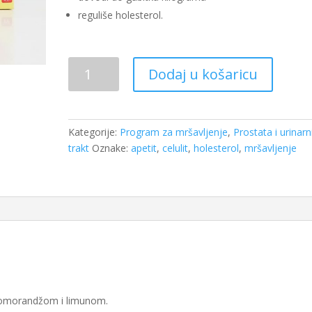
reguliše holesterol.
Citrax
Dodaj u košaricu
forte
30
kapsula
količina
Kategorije:
Program za mršavljenje
,
Prostata i urinarn
trakt
Oznake:
apetit
,
celulit
,
holesterol
,
mršavljenje
 pomorandžom i limunom.