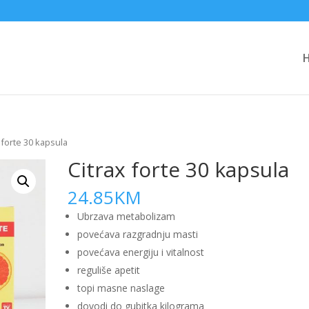
 forte 30 kapsula
Citrax forte 30 kapsula
24.85
KM
Ubrzava metabolizam
povećava razgradnju masti
povećava energiju i vitalnost
reguliše apetit
topi masne naslage
dovodi do gubitka kilograma