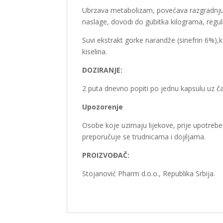
Ubrzava metabolizam, povećava razgradnju m
naslage, dovodi do gubitka kilograma, reguli
Suvi ekstrakt gorke narandže (sinefrin 6%)
kiselina.
DOZIRANJE:
2 puta dnevno popiti po jednu kapsulu uz č
Upozorenje
Osobe koje uzimaju lijekove, prije upotreb
preporučuje se trudnicama i dojiljama.
PROIZVOĐAČ:
Stojanović Pharm d.o.o., Republika Srbija.