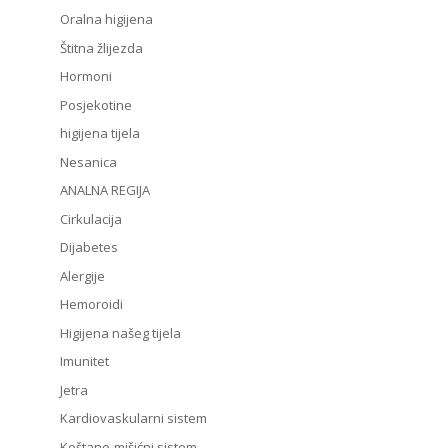
Oralna higijena
Štitna žlijezda
Hormoni
Posjekotine
higijena tijela
Nesanica
ANALNA REGIJA
Cirkulacija
Dijabetes
Alergije
Hemoroidi
Higijena našeg tijela
Imunitet
Jetra
Kardiovaskularni sistem
Koštano-mišićni sistem