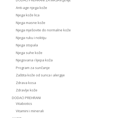
DODACI PREHRANI ZA MRŠAVLJENJE
Anti-age njega kože
Njega kože lica
Njega masne kože
Njega mješovite do normalne kože
Njega ruku i noktiju
Njega stopala
Njega suhe kože
Njegovana i lijepa koža
Program za sunčanje
Zaštita kože od sunca i alergije
Zdrava kosa
Zdravlje kože
DODACI PREHRANI
Vitabiotics
Vitamini i minerali