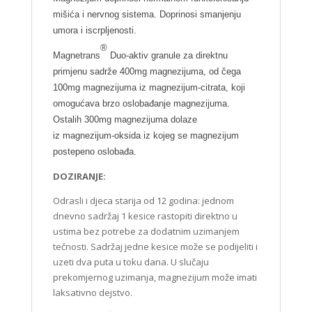
mišića i nervnog sistema. Doprinosi smanjenju
umora i iscrpljenosti.
®
Magnetrans
Duo-aktiv granule za direktnu
primjenu sadrže 400mg magnezijuma, od čega
100mg magnezijuma iz magnezijum-citrata, koji
omogućava brzo oslobađanje magnezijuma.
Ostalih 300mg magnezijuma dolaze
iz magnezijum-oksida iz kojeg se magnezijum
postepeno oslobađa.
DOZIRANJE:
Odrasli i djeca starija od 12 godina: jednom
dnevno sadržaj 1 kesice rastopiti direktno u
ustima bez potrebe za dodatnim uzimanjem
tečnosti. Sadržaj jedne kesice može se podijeliti i
uzeti dva puta u toku dana. U slučaju
prekomjernog uzimanja, magnezijum može imati
laksativno dejstvo.