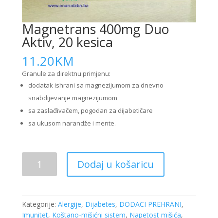
Magnetrans 400mg Duo
Aktiv, 20 kesica
11.20
KM
Granule za direktnu primjenu:
dodatak ishrani sa magnezijumom za dnevno
snabdijevanje magnezijumom
sa zaslađivačem, pogodan za dijabetičare
sa ukusom narandže i mente.
Magnetrans
Dodaj u košaricu
400mg
Duo
Aktiv,
20
Kategorije:
Alergije
,
Dijabetes
,
DODACI PREHRANI
,
kesica
Imunitet
,
Koštano-mišićni sistem
,
Napetost mišića
,