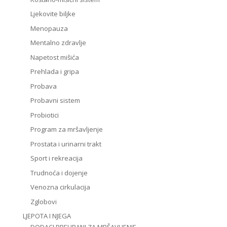
Ljekovite biljke
Menopauza
Mentalno zdravlje
Napetost mišića
Prehlada i gripa
Probava
Probavni sistem
Probiotici
Program za mršavljenje
Prostata i urinarni trakt
Sport i rekreacija
Trudnoća i dojenje
Venozna cirkulacija
Zglobovi
LJEPOTA I NJEGA