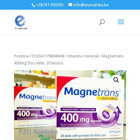
+38737 393393
info@enarudzba.ba
Početna
/
DODACI PREHRANI
/
Vitamini i minerali
/ Magnetrans
400mg Duo Aktiv, 20 kesica