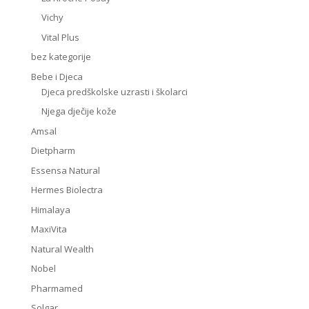
Vichy
Vital Plus
bez kategorije
Bebe i Djeca
Djeca predškolske uzrasti i školarci
Njega dječije kože
Amsal
Dietpharm
Essensa Natural
Hermes Biolectra
Himalaya
MaxiVita
Natural Wealth
Nobel
Pharmamed
Solgar