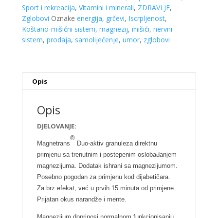
količina
Sport i rekreacija
,
Vitamini i minerali
,
ZDRAVLJE
,
Zglobovi
Oznake
energija
,
grčevi
,
Iscrpljenost
,
Koštano-mišićni sistem
,
magnezij
,
mišići
,
nervni
sistem
,
prodaja
,
samoliječenje
,
umor
,
zglobovi
Opis
Opis
DJELOVANJE:
®
Magnetrans
Duo-aktiv granuleza direktnu
primjenu sa trenutnim i postepenim oslobađanjem
magnezijuma. Dodatak ishrani sa magnezijumom.
Posebno pogodan za primjenu kod dijabetičara.
Za brz efekat, već u prvih 15 minuta od primjene.
Prijatan okus narandže i mente.
Magnezijum doprinosi normalnom funkcionisanju