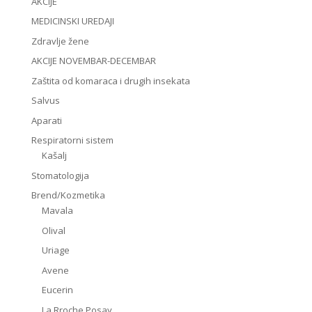
AKCIJE
MEDICINSKI UREDAJI
Zdravlje žene
AKCIJE NOVEMBAR-DECEMBAR
Zaštita od komaraca i drugih insekata
Salvus
Aparati
Respiratorni sistem
Kašalj
Stomatologija
Brend/Kozmetika
Mavala
Olival
Uriage
Avene
Eucerin
La Rroche Posay