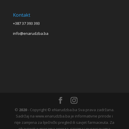
Kontakt
+387 37 393 393
info@enarudzba.ba
©
2020
- Copyright © eNarudzba.ba Sva prava zadržana.
Sadržaj na www.enarudzba.ba je informativne prirode i
nije zamjena za liječnički pregled ili savjet farmaceuta. Za
obavijesti o mjerama opreza, rizicima i nuspojavama