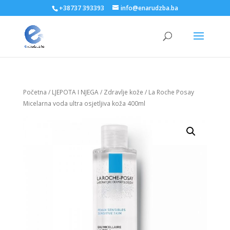
+38737 393393
info@enarudzba.ba
Početna
/
LJEPOTA I NJEGA
/
Zdravlje kože
/ La Roche Posay
Micelarna voda ultra osjetljiva koža 400ml