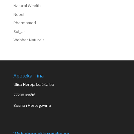
Natural Wealth
Nobel
Pharmamed
Solgar
Webber Naturals
Apoteka Tina
Ulica Heroja Izačića bb
77208 Izačić
Bosna i Hercegovina
Web shop eNarudzba.ba