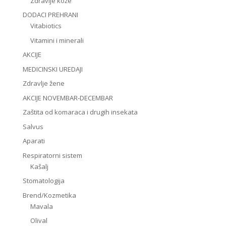
Zdravlje kože
DODACI PREHRANI
Vitabiotics
Vitamini i minerali
AKCIJE
MEDICINSKI UREDAJI
Zdravlje žene
AKCIJE NOVEMBAR-DECEMBAR
Zaštita od komaraca i drugih insekata
Salvus
Aparati
Respiratorni sistem
Kašalj
Stomatologija
Brend/Kozmetika
Mavala
Olival