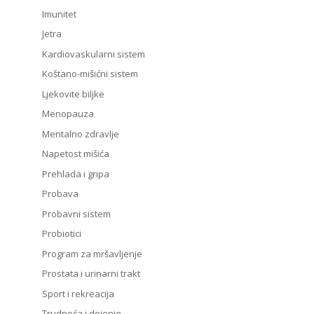
Imunitet
Jetra
Kardiovaskularni sistem
Koštano-mišićni sistem
Ljekovite biljke
Menopauza
Mentalno zdravlje
Napetost mišića
Prehlada i gripa
Probava
Probavni sistem
Probiotici
Program za mršavljenje
Prostata i urinarni trakt
Sport i rekreacija
Trudnoća i dojenje