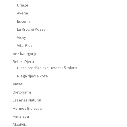
Uriage
Avene
Eucerin
La Rroche Posay
Vichy
Vital Plus
bez kategorije
Bebe i Djeca
Djeca predškolske uzrasti i školarci
Njega dječije kože
Amsal
Dietpharm
Essensa Natural
Hermes Biolectra
Himalaya
MaxiVita