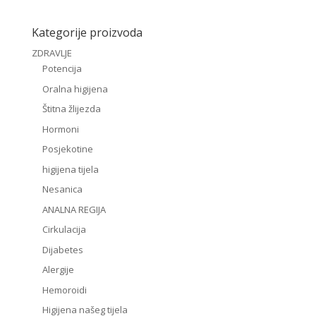
Kategorije proizvoda
ZDRAVLJE
Potencija
Oralna higijena
Štitna žlijezda
Hormoni
Posjekotine
higijena tijela
Nesanica
ANALNA REGIJA
Cirkulacija
Dijabetes
Alergije
Hemoroidi
Higijena našeg tijela