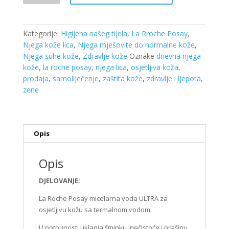
Posay
Micelarna
voda
Kategorije:
Higijena našeg tijela
,
La Rroche Posay
,
ultra
Njega kože lica
,
Njega mješovite do normalne kože
,
osjetljiva
Njega suhe kože
,
Zdravlje kože
Oznake
dnevna njega
koža
kože
,
la roche posay
,
njega lica
,
osjetljiva koža
,
400ml
prodaja
,
samoliječenje
,
zaštita kože
,
zdravlje i ljepota
,
količina
zene
Opis
Opis
DJELOVANJE:
La Roche Posay micelarna voda ULTRA za
osjetljivu kožu sa termalnom vodom.
U potpunosti uklanja šminku, nečistoće i prašinu.