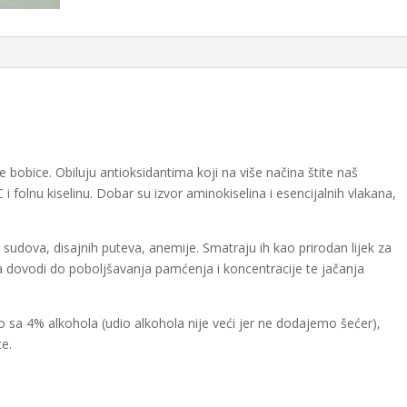
e bobice. Obiluju antioksidantima koji na više načina štite naš
i folnu kiselinu. Dobar su izvor aminokiselina i esencijalnih vlakana,
h sudova, disajnih puteva, anemije. Smatraju ih kao prirodan lijek za
 dovodi do poboljšavanja pamćenja i koncentracije te jačanja
 sa 4% alkohola (udio alkohola nije veći jer ne dodajemo šećer),
ce.