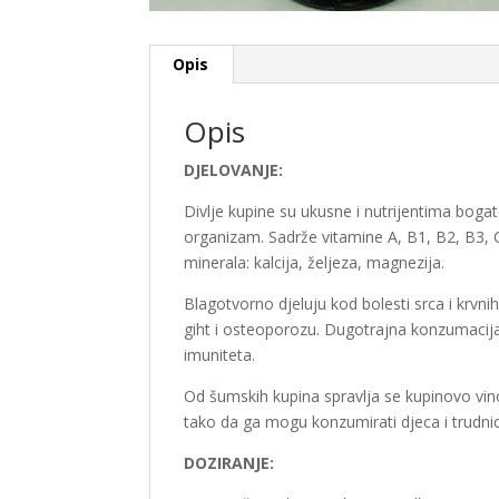
Opis
Opis
DJELOVANJE:
Divlje kupine su ukusne i nutrijentima bogat
organizam. Sadrže vitamine A, B1, B2, B3, C 
minerala: kalcija, željeza, magnezija.
Blagotvorno djeluju kod bolesti srca i krvni
giht i osteoporozu. Dugotrajna konzumacija
imuniteta.
Od šumskih kupina spravlja se kupinovo vino
tako da ga mogu konzumirati djeca i trudni
DOZIRANJE: