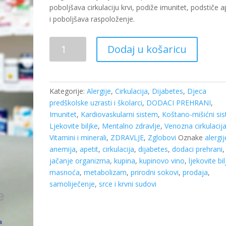
poboljšava cirkulaciju krvi, podiže imunitet, podstiče a
i poboljšava raspoloženje.
Kupinovo
Dodaj u košaricu
vino
700
ml,
Beladona
Kategorije:
Alergije
,
Cirkulacija
,
Dijabetes
,
Djeca
količina
predškolske uzrasti i školarci
,
DODACI PREHRANI
,
Imunitet
,
Kardiovaskularni sistem
,
Koštano-mišićni si
Ljekovite biljke
,
Mentalno zdravlje
,
Venozna cirkulacij
Vitamini i minerali
,
ZDRAVLJE
,
Zglobovi
Oznake
alergij
anemija
,
apetit
,
cirkulacija
,
dijabetes
,
dodaci prehrani
,
jačanje organizma
,
kupina
,
kupinovo vino
,
ljekovite bil
masnoća
,
metabolizam
,
prirodni sokovi
,
prodaja
,
samoliječenje
,
srce i krvni sudovi