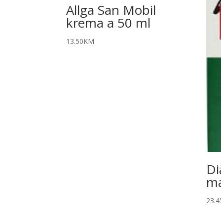
Allga San Mobil
krema a 50 ml
13.50
KM
Di
ma
23.4