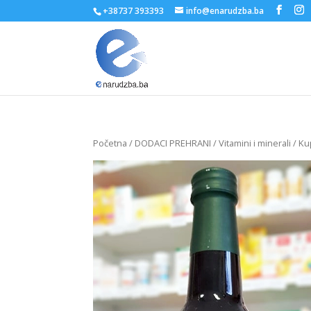
+38737 393393
info@enarudzba.ba
Početna
/
DODACI PREHRANI
/
Vitamini i minerali
/ Ku