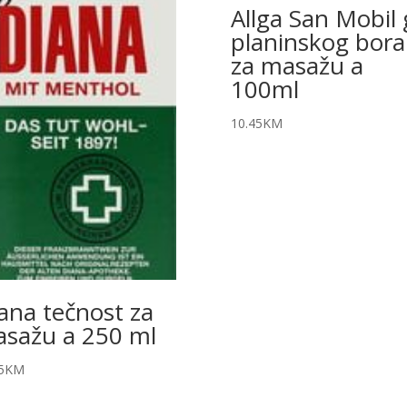
Allga San Mobil 
planinskog bora
za masažu a
100ml
10.45
KM
ana tečnost za
sažu a 250 ml
5
KM