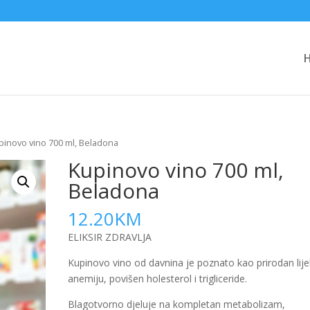
pinovo vino 700 ml, Beladona
Kupinovo vino 700 ml,
Beladona
12.20
KM
ELIKSIR ZDRAVLJA
Kupinovo vino od davnina je poznato kao prirodan lije
anemiju, povišen holesterol i trigliceride.
Blagotvorno djeluje na kompletan metabolizam,