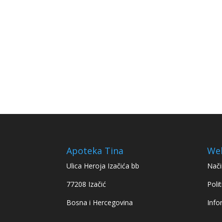
Apoteka Tina
We
Ulica Heroja Izačića bb
Nači
77208 Izačić
Polit
Bosna i Hercegovina
Info