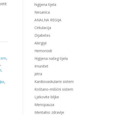
petit
higijena tijela
Nesanica
ANALNA REGIJA
Cirkulacija
Dijabetes
Alergije
Hemoroidi
stem
,
Higijena našeg tijela
a
,
Imunitet
e
,
Jetra
Kardiovaskularni sistem
jke
,
Koštano-mišićni sistem
Ljekovite biljke
Menopauza
Mentalno zdravlje