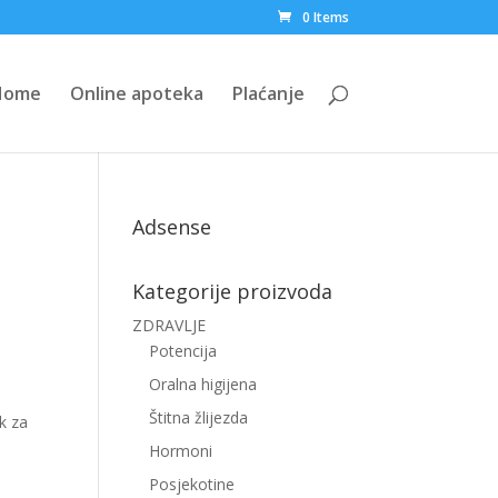
0 Items
Home
Online apoteka
Plaćanje
Adsense
Kategorije proizvoda
ZDRAVLJE
Potencija
Oralna higijena
Štitna žlijezda
k za
Hormoni
Posjekotine