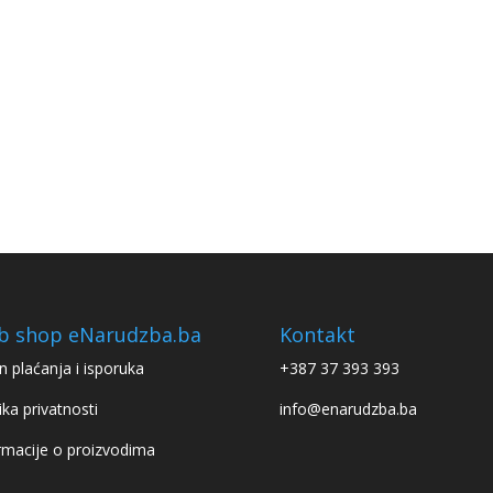
b shop eNarudzba.ba
Kontakt
n plaćanja i isporuka
+387 37 393 393
ika privatnosti
info@enarudzba.ba
rmacije o proizvodima