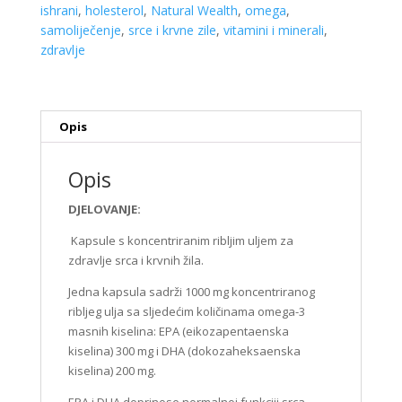
Natural
ishrani
,
holesterol
,
Natural Wealth
,
omega
,
Wealth
samoliječenje
,
srce i krvne zile
,
vitamini i minerali
,
količina
zdravlje
Opis
Opis
DJELOVANJE:
Kapsule s koncentriranim ribljim uljem za
zdravlje srca i krvnih žila.
Jedna kapsula sadrži 1000 mg koncentriranog
ribljeg ulja sa sljedećim količinama omega-3
masnih kiselina: EPA (eikozapentaenska
kiselina) 300 mg i DHA (dokozaheksaenska
kiselina) 200 mg.
EPA i DHA doprinose normalnoj funkciji srca.