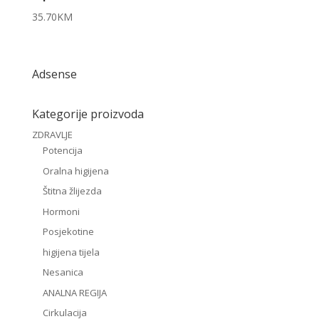
35.70
KM
Adsense
Kategorije proizvoda
ZDRAVLJE
Potencija
Oralna higijena
Štitna žlijezda
Hormoni
Posjekotine
higijena tijela
Nesanica
ANALNA REGIJA
Cirkulacija