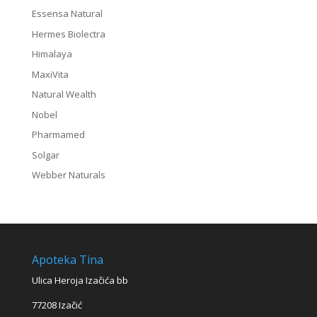
Essensa Natural
Hermes Biolectra
Himalaya
MaxiVita
Natural Wealth
Nobel
Pharmamed
Solgar
Webber Naturals
Apoteka Tina
Ulica Heroja Izačića bb
77208 Izačić