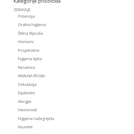
Kategorije proizvoda
ZDRAVLJE
Potencija
Oralna higijena
Štitna žlijezda
Hormoni
Posjekotine
higijena tijela
Nesanica
ANALNA REGIJA
Cirkulacija
Dijabetes
Alergije
Hemoroidi
Higijena našeg tijela
Imunitet