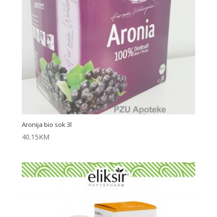
Aronija bio sok 3l
40.15
KM