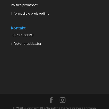
Politika privatnosti
Informacije o proizvodima
Kontakt
+387 37 393 393
info@enarudzba.ba
©
2020
- Copyright © eNarudzba.ba Sva prava zadržana.