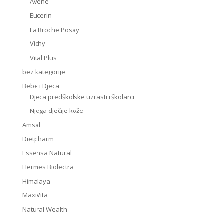
Avene
Eucerin
La Rroche Posay
Vichy
Vital Plus
bez kategorije
Bebe i Djeca
Djeca predškolske uzrasti i školarci
Njega dječije kože
Amsal
Dietpharm
Essensa Natural
Hermes Biolectra
Himalaya
MaxiVita
Natural Wealth