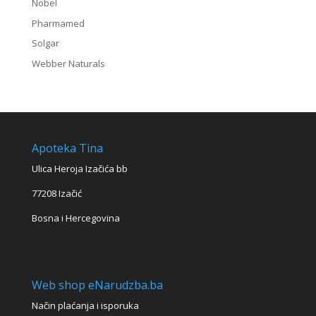
Nobel
Pharmamed
Solgar
Webber Naturals
Apoteka Tina
Ulica Heroja Izačića bb
77208 Izačić
Bosna i Hercegovina
Web shop eNarudzba.ba
Način plaćanja i isporuka