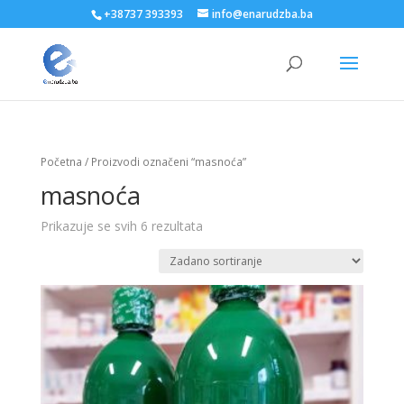
+38737 393393
info@enarudzba.ba
Početna
/ Proizvodi označeni “masnoća”
masnoća
Prikazuje se svih 6 rezultata