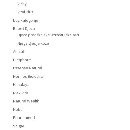
Vichy
Vital Plus
bez kategorije
Bebe i Djeca
Djeca predškolske uzrasti i školarci
Njega dječije kože
Amsal
Dietpharm
Essensa Natural
Hermes Biolectra
Himalaya
MaxiVita
Natural Wealth
Nobel
Pharmamed
Solgar