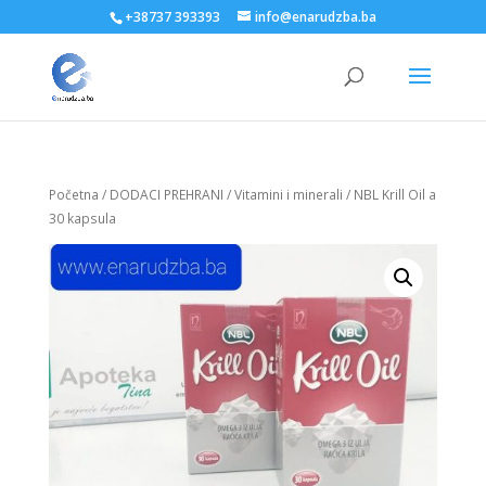
+38737 393393
info@enarudzba.ba
Početna
/
DODACI PREHRANI
/
Vitamini i minerali
/ NBL Krill Oil a
30 kapsula