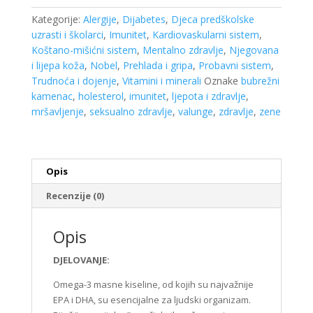
30
Kategorije:
Alergije
,
Dijabetes
,
Djeca predškolske
kapsula
uzrasti i školarci
,
Imunitet
,
Kardiovaskularni sistem
,
količina
Koštano-mišićni sistem
,
Mentalno zdravlje
,
Njegovana
i lijepa koža
,
Nobel
,
Prehlada i gripa
,
Probavni sistem
,
Trudnoća i dojenje
,
Vitamini i minerali
Oznake
bubrežni
kamenac
,
holesterol
,
imunitet
,
ljepota i zdravlje
,
mršavljenje
,
seksualno zdravlje
,
valunge
,
zdravlje
,
zene
Opis
Recenzije (0)
Opis
DJELOVANJE:
Omega-3 masne kiseline, od kojih su najvažnije
EPA i DHA, su esencijalne za ljudski organizam.