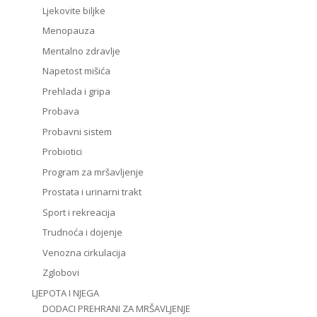
Ljekovite biljke
Menopauza
Mentalno zdravlje
Napetost mišića
Prehlada i gripa
Probava
Probavni sistem
Probiotici
Program za mršavljenje
Prostata i urinarni trakt
Sport i rekreacija
Trudnoća i dojenje
Venozna cirkulacija
Zglobovi
LJEPOTA I NJEGA
DODACI PREHRANI ZA MRŠAVLJENJE