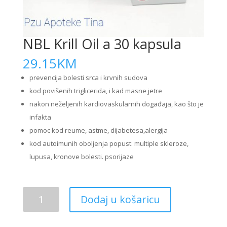
NBL Krill Oil a 30 kapsula
29.15
KM
prevencija bolesti srca i krvnih sudova
kod povišenih triglicerida, i kad masne jetre
nakon neželjenih kardiovaskularnih događaja, kao što je
infakta
pomoc kod reume, astme, dijabetesa,alergija
kod autoimunih oboljenja popust: multiple skleroze,
lupusa, kronove bolesti. psorijaze
NBL
Dodaj u košaricu
Krill
Oil
a