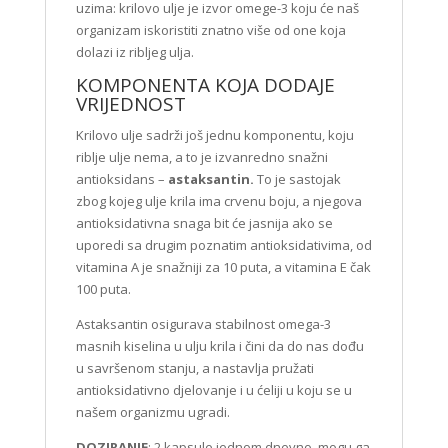
uzima: krilovo ulje je izvor omege-3 koju će naš
organizam iskoristiti znatno više od one koja
dolazi iz ribljeg ulja.
KOMPONENTA KOJA DODAJE
VRIJEDNOST
Krilovo ulje sadrži još jednu komponentu, koju
riblje ulje nema, a to je izvanredno snažni
antioksidans –
astaksantin.
To je sastojak
zbog kojeg ulje krila ima crvenu boju, a njegova
antioksidativna snaga bit će jasnija ako se
uporedi sa drugim poznatim antioksidativima, od
vitamina A je snažniji za 10 puta, a vitamina E čak
100 puta.
Astaksantin osigurava stabilnost omega-3
masnih kiselina u ulju krila i čini da do nas dođu
u savršenom stanju, a nastavlja pružati
antioksidativno djelovanje i u ćeliji u koju se u
našem organizmu ugradi.
DOZIRANJE
: 2 kapsule jednom dnevno, mogu ga