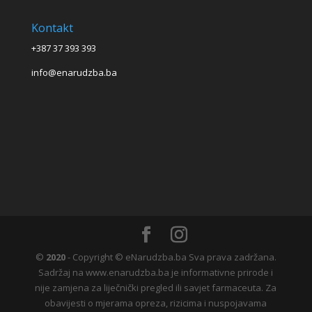
Kontakt
+387 37 393 393
info@enarudzba.ba
©
2020
- Copyright © eNarudzba.ba Sva prava zadržana.
Sadržaj na www.enarudzba.ba je informativne prirode i
nije zamjena za liječnički pregled ili savjet farmaceuta. Za
obavijesti o mjerama opreza, rizicima i nuspojavama