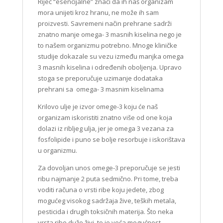
Riječ “esencijalne” znači da ih naš organizam
mora unijeti kroz hranu, ne može ih sam
proizvesti. Savremeni način prehrane sadrži
znatno manje omega- 3 masnih kiselina nego je
to našem organizmu potrebno. Mnoge kliničke
studije dokazale su vezu između manjka omega
3 masnih kiselina i određenih oboljenja. Upravo
stoga se preporučuje uzimanje dodataka
prehrani sa omega- 3 masnim kiselinama
Krilovo ulje je izvor omege-3 koju će naš
organizam iskoristiti znatno više od one koja
dolazi iz ribljeg ulja, jer je omega 3 vezana za
fosfolipide i puno se bolje resorbuje i iskorištava
u organizmu.
Za dovoljan unos omege-3 preporučuje se jesti
ribu najmanje 2 puta sedmično. Pri tome, treba
voditi računa o vrsti ribe koju jedete, zbog
mogućeg visokog sadržaja žive, teških metala,
pesticida i drugih toksičnih materija. Što neka
vrsta ribe duže živi, to je veća mogućnost