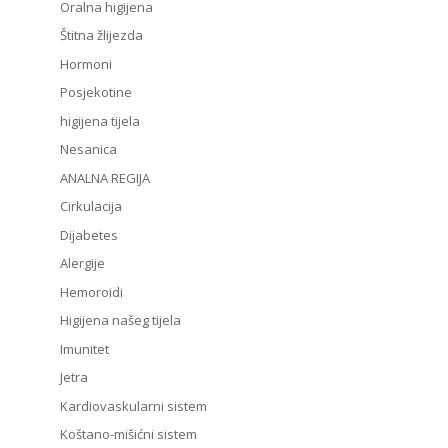
Oralna higijena
Štitna žlijezda
Hormoni
Posjekotine
higijena tijela
Nesanica
ANALNA REGIJA
Cirkulacija
Dijabetes
Alergije
Hemoroidi
Higijena našeg tijela
Imunitet
Jetra
Kardiovaskularni sistem
Koštano-mišićni sistem