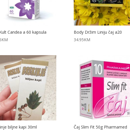
Kult Candea a 60 kapsula
Body Držim Liniju čaj a20
5
KM
34.95
KM
inje biljne kapi 30ml
Čaj Slim Fit 50g Pharmamed