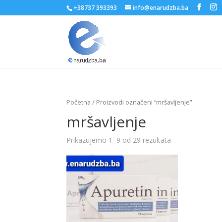
+38737 393393
info@enarudzba.ba
Početna
/ Proizvodi označeni “mršavljenje”
mršavljenje
Prikazujemo 1–9 od 29 rezultata