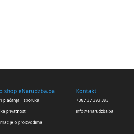
b shop eNarudzba.ba
Kontakt
n plaćanja i isporuka
+387 37 393 393
ika privatnosti
info@enarudzba.ba
rmacije o proizvodima