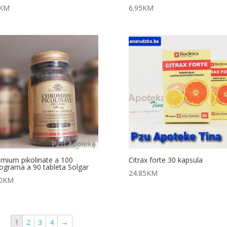
KM
6.95
KM
mium pikolinate a 100
Citrax forte 30 kapsula
ograma a 90 tableta Solgar
24.85
KM
0
KM
1
2
3
4
→