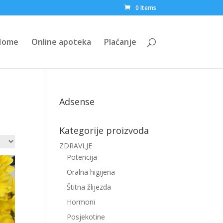
0 Items
Home
Online apoteka
Plaćanje
Adsense
Kategorije proizvoda
ZDRAVLJE
Potencija
Oralna higijena
Štitna žlijezda
Hormoni
Posjekotine