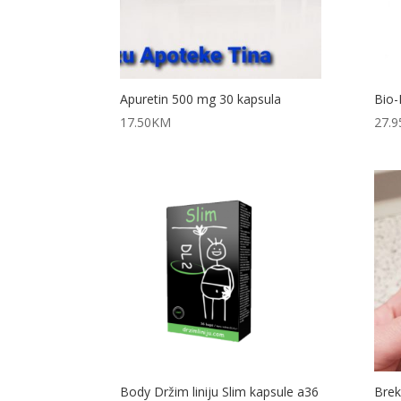
Apuretin 500 mg 30 kapsula
Bio-
17.50
KM
27.9
Body Držim liniju Slim kapsule a36
Brek