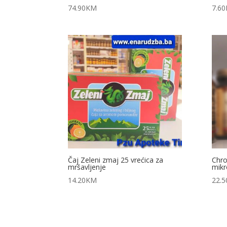
74.90
KM
7.60
Čaj Zeleni zmaj 25 vrećica za
Chro
mršavljenje
mikr
14.20
KM
22.5