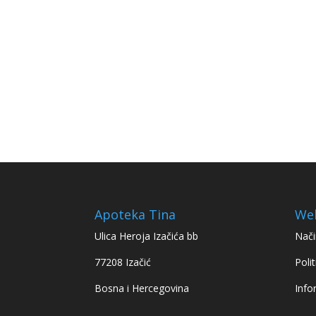
Apoteka Tina
We
Ulica Heroja Izačića bb
Nači
77208 Izačić
Polit
Bosna i Hercegovina
Info