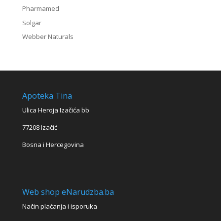
Pharmamed
Solgar
Webber Naturals
Apoteka Tina
Ulica Heroja Izačića bb
77208 Izačić
Bosna i Hercegovina
Web shop eNarudzba.ba
Način plaćanja i isporuka