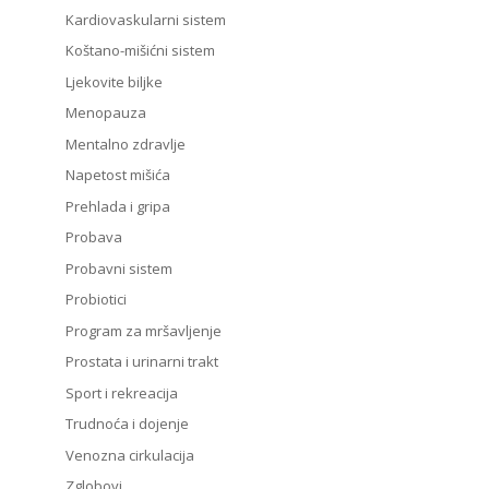
Kardiovaskularni sistem
Koštano-mišićni sistem
Ljekovite biljke
Menopauza
Mentalno zdravlje
Napetost mišića
Prehlada i gripa
Probava
Probavni sistem
Probiotici
Program za mršavljenje
Prostata i urinarni trakt
Sport i rekreacija
Trudnoća i dojenje
Venozna cirkulacija
Zglobovi