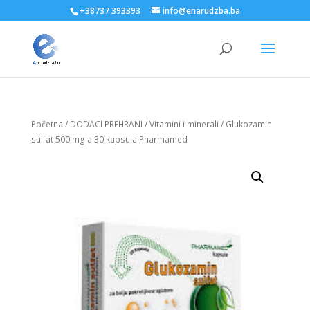
+38737 393393
info@enarudzba.ba
Početna
/
DODACI PREHRANI
/
Vitamini i minerali
/ Glukozamin
sulfat 500 mg a 30 kapsula Pharmamed