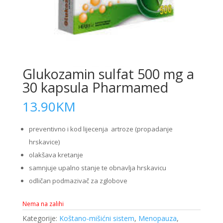
Glukozamin sulfat 500 mg a
30 kapsula Pharmamed
13.90
KM
preventivno i kod lijecenja artroze (propadanje
hrskavice)
olakšava kretanje
samnjuje upalno stanje te obnavlja hrskavicu
odličan podmazivač za zglobove
Nema na zalihi
Kategorije:
Koštano-mišićni sistem
,
Menopauza
,