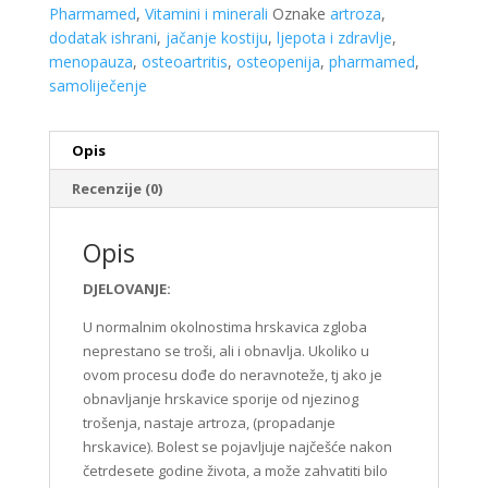
Pharmamed
,
Vitamini i minerali
Oznake
artroza
,
dodatak ishrani
,
jačanje kostiju
,
ljepota i zdravlje
,
menopauza
,
osteoartritis
,
osteopenija
,
pharmamed
,
samoliječenje
Opis
Recenzije (0)
Opis
DJELOVANJE:
U normalnim okolnostima hrskavica zgloba
neprestano se troši, ali i obnavlja. Ukoliko u
ovom procesu dođe do neravnoteže, tj ako je
obnavljanje hrskavice sporije od njezinog
trošenja, nastaje artroza, (propadanje
hrskavice). Bolest se pojavljuje najčešće nakon
četrdesete godine života, a može zahvatiti bilo