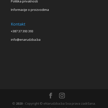
Politika privatnosti
Informacije o proizvodima
Kontakt
+387 37 393 393
info@enarudzba.ba
©
2020
- Copyright © eNarudzba.ba Sva prava zadržana.