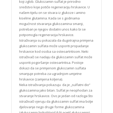
koji zglob. Glukozamin sulfat je prirodno
sredstvo koje potiče regeneraciju hrskavice. U
našem tijelu on se stvara iz glukoze i amino
kiseline glutamina. Kada se s godinama
mogućnost stvaranja glukozamina smanji,
potreban je njegov dodatni unos kako bi se
potpomogla regeneracija hrskavice.
Istraživanja su pokazala da dugotrajna primjena
glukozamin sulfata može usporiti propadanje
hrskavice kod osoba sa osteoartritisom. Neki
istraživači se nadaju da glukozamin sulfat može
usporiti pogoršanje osteoartritisa. Postoje
dokazi da se primjenom glukozamin sulfata
smanjuje potreba za ugradnjom umjetne
hrskavice (zamjena koljena).
Neka istraživanja pokazuju da je „sulfatni dio“
glukozamina jako bitan. Sulfat je neophodan za
stvaranje hrskavice. Ovo je jedan od razloga što
istraživači vjeruju da glukozamin sulfat ima bolje
djelovanje nego druge forme glukozamina
(glukozamin hidrohlorid ili N-acetil glukozamin).