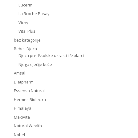
Eucerin
La Rroche Posay
Vichy
Vital Plus
bez kategorije
Bebe i Djeca
Djeca predškolske uzrasti i školarci
Njega dječije kože
Amsal
Dietpharm
Essensa Natural
Hermes Biolectra
Himalaya
MaxiVita
Natural Wealth
Nobel