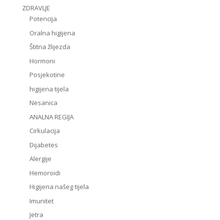
ZDRAVLJE
Potencija
Oralna higijena
Štitna žlijezda
Hormoni
Posjekotine
higijena tijela
Nesanica
ANALNA REGIJA
Cirkulacija
Dijabetes
Alergije
Hemoroidi
Higijena našeg tijela
Imunitet
Jetra