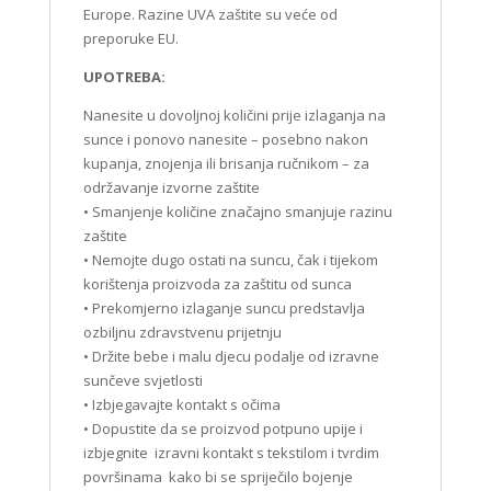
Europe. Razine UVA zaštite su veće od
preporuke EU.
UPOTREBA:
Nanesite u dovoljnoj količini prije izlaganja na
sunce i ponovo nanesite – posebno nakon
kupanja, znojenja ili brisanja ručnikom – za
održavanje izvorne zaštite
• Smanjenje količine značajno smanjuje razinu
zaštite
• Nemojte dugo ostati na suncu, čak i tijekom
korištenja proizvoda za zaštitu od sunca
• Prekomjerno izlaganje suncu predstavlja
ozbiljnu zdravstvenu prijetnju
• Držite bebe i malu djecu podalje od izravne
sunčeve svjetlosti
• Izbjegavajte kontakt s očima
• Dopustite da se proizvod potpuno upije i
izbjegnite izravni kontakt s tekstilom i tvrdim
površinama kako bi se spriječilo bojenje