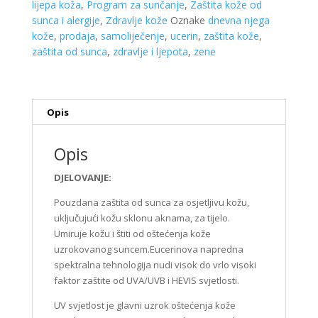
lijepa koža
,
Program za sunčanje
,
Zaštita kože od
zaštitu
sunca i alergije
,
Zdravlje kože
Oznake
dnevna njega
od
kože
,
prodaja
,
samoliječenje
,
ucerin
,
zaštita kože
,
sunca
zaštita od sunca
,
zdravlje i ljepota
,
zene
SPF
50,200ml
količina
Opis
Opis
DJELOVANJE:
Pouzdana zaštita od sunca za osjetljivu kožu,
uključujući kožu sklonu aknama, za tijelo.
Umiruje kožu i štiti od oštećenja kože
uzrokovanog suncem.Eucerinova napredna
spektralna tehnologija nudi visok do vrlo visoki
faktor zaštite od UVA/UVB i HEVIS svjetlosti.
UV svjetlost je glavni uzrok oštećenja kože