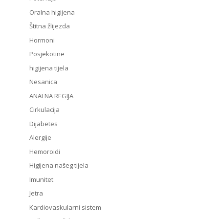
Oralna higijena
Štitna žlijezda
Hormoni
Posjekotine
higijena tijela
Nesanica
ANALNA REGIJA
Cirkulacija
Dijabetes
Alergije
Hemoroidi
Higijena našeg tijela
Imunitet
Jetra
Kardiovaskularni sistem