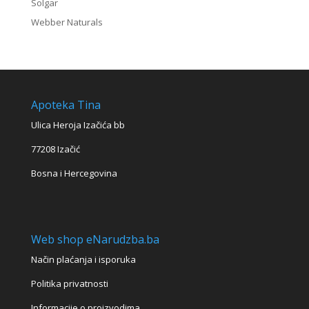
Solgar
Webber Naturals
Apoteka Tina
Ulica Heroja Izačića bb
77208 Izačić
Bosna i Hercegovina
Web shop eNarudzba.ba
Način plaćanja i isporuka
Politika privatnosti
Informacije o proizvodima