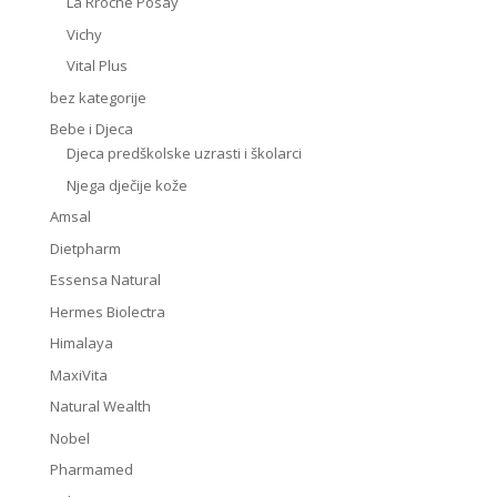
La Rroche Posay
Vichy
Vital Plus
bez kategorije
Bebe i Djeca
Djeca predškolske uzrasti i školarci
Njega dječije kože
Amsal
Dietpharm
Essensa Natural
Hermes Biolectra
Himalaya
MaxiVita
Natural Wealth
Nobel
Pharmamed