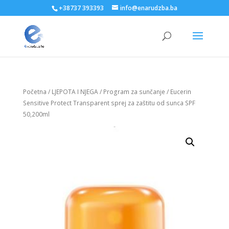
+38737 393393
info@enarudzba.ba
Početna
/
LJEPOTA I NJEGA
/
Program za sunčanje
/ Eucerin
Sensitive Protect Transparent sprej za zaštitu od sunca SPF
50,200ml