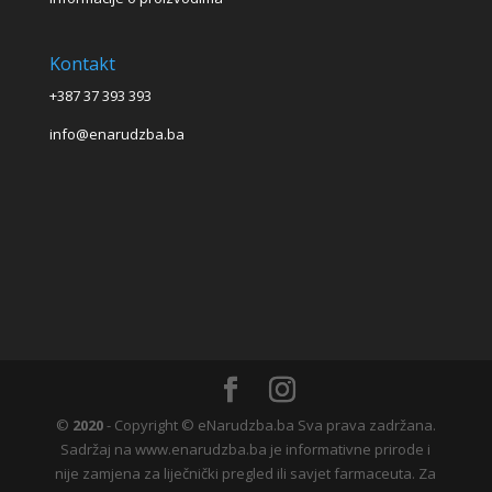
Kontakt
+387 37 393 393
info@enarudzba.ba
©
2020
- Copyright © eNarudzba.ba Sva prava zadržana.
Sadržaj na www.enarudzba.ba je informativne prirode i
nije zamjena za liječnički pregled ili savjet farmaceuta. Za