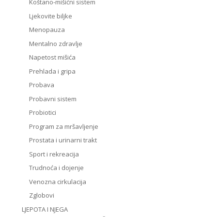
Koštano-mišićni sistem
Ljekovite biljke
Menopauza
Mentalno zdravlje
Napetost mišića
Prehlada i gripa
Probava
Probavni sistem
Probiotici
Program za mršavljenje
Prostata i urinarni trakt
Sport i rekreacija
Trudnoća i dojenje
Venozna cirkulacija
Zglobovi
LJEPOTA I NJEGA