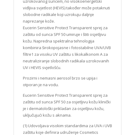
uzrokovanog suncem, no visokoenergetski
vidljiva svjetlost (HEVIS) također može potaknuti
slobodne radikale koji uzrokuju daljnje
naprezanje kože.
Eucerin Sensitive Protect Transparent sprej za
zaštitu od sunca SPF 50 umiruje i štiti osjetljivu
kožu. Napredna spektralna tehnologija
kombinira širokopojasne i fotostabilne UVA/UVB
filtre1 za visoku UV zaštitu s likokalkonom A za
neutraliziranje slobodnih radikala uzrokovanih
UV i HEVIS svjetlošću.
Prozirni i nemasni aerosol brzo se upija i
otporan je na vodu.
Eucerin Sensitive Protect Transparent sprej za
zaštitu od sunca SPF 50 za osjetljivu kožu klinički
je i dermatološki prikladan za osjetljivu kožu,
uključujući kožu s aknama.
(1) Udovoljava visokim standardima za UVA i UVB
zaštitu koje definira udruženje Cosmetics