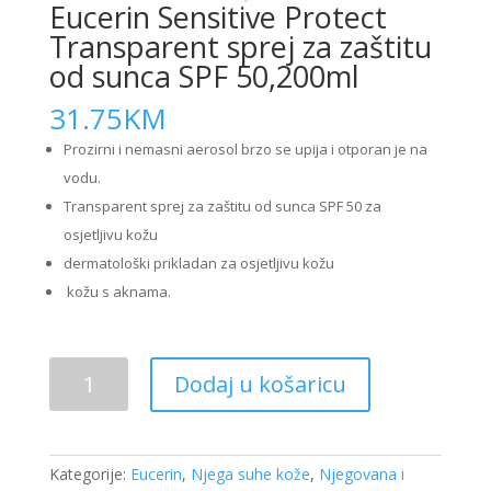
Eucerin Sensitive Protect
Transparent sprej za zaštitu
od sunca SPF 50,200ml
31.75
KM
Prozirni i nemasni aerosol brzo se upija i otporan je na
vodu.
Transparent sprej za zaštitu od sunca SPF 50 za
osjetljivu kožu
dermatološki prikladan za osjetljivu kožu
kožu s aknama.
Eucerin
Dodaj u košaricu
Sensitive
Protect
Transparent
sprej
Kategorije:
Eucerin
,
Njega suhe kože
,
Njegovana i
za