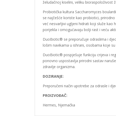
želudačnoj kiselini, veliku bioraspoloživost 
Probiotička kultura Saccharomyces boulardii,
se najčešće koriste kao probiotici, prirodno 
već nesvarljivi ugljeni hidrati koji služe k
porijekla i omogućavaju bolji rast i veću akti
DuoBiotic® se preporučuje odraslima i djec
lošim navikama u ishrani, osobama koje su
DuoBiotic® pospješuje funkciju crijeva i re
ponovno uspostavlja prirodni sastav narušen
zdravlje organizma.
DOZIRANJE:
Preporučeni način upotrebe za odrasle i dje
PROIZVOĐAČ:
Hermes, Njemačka