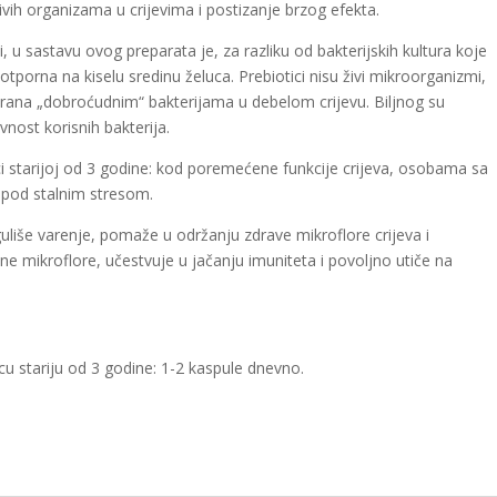
živih organizama u crijevima i postizanje brzog efekta.
 u sastavu ovog preparata je, za razliku od bakterijskih kultura koje
otporna na kiselu sredinu želuca. Prebiotici nisu živi mikroorganizmi,
ao hrana „dobroćudnim“ bakterijama u debelom crijevu. Biljnog su
vnost korisnih bakterija.
i starijoj od 3 godine: kod poremećene funkcije crijeva, osobama sa
 pod stalnim stresom.
guliše varenje, pomaže u održanju zdrave mikroflore crijeva i
e mikroflore, učestvuje u jačanju imuniteta i povoljno utiče na
cu stariju od 3 godine: 1-2 kaspule dnevno.