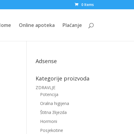
0 Items
Home
Online apoteka
Plaćanje
Adsense
Kategorije proizvoda
ZDRAVLJE
Potencija
Oralna higijena
Štitna žlijezda
Hormoni
Posjekotine