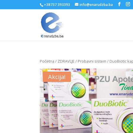
+38737 393393
info@enarudzba.ba
Početna
/
ZDRAVLJE
/
Probavni sistem
/ DuoBiotic ka
Akcija!