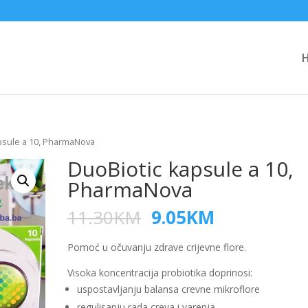
psule a 10, PharmaNova
DuoBiotic kapsule a 10,
PharmaNova
11.30
KM
9.05
KM
Pomoć u očuvanju zdrave crijevne flore.
Visoka koncentracija probiotika doprinosi:
uspostavljanju balansa crevne mikroflore
regulisanju rada creva i varenja