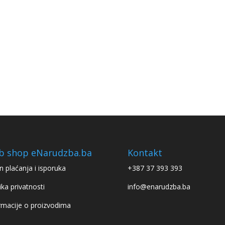
b shop eNarudzba.ba
Kontakt
n plaćanja i isporuka
+387 37 393 393
ika privatnosti
info@enarudzba.ba
rmacije o proizvodima