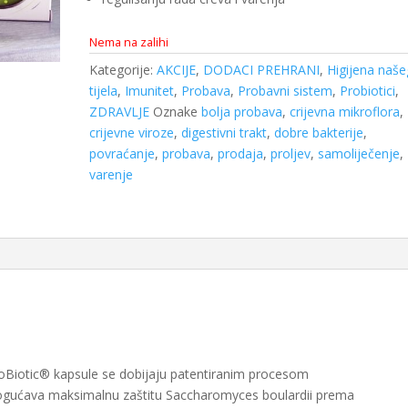
Nema na zalihi
Kategorije:
AKCIJE
,
DODACI PREHRANI
,
Higijena naše
tijela
,
Imunitet
,
Probava
,
Probavni sistem
,
Probiotici
,
ZDRAVLJE
Oznake
bolja probava
,
crijevna mikroflora
,
crijevne viroze
,
digestivni trakt
,
dobre bakterije
,
povraćanje
,
probava
,
prodaja
,
proljev
,
samoliječenje
,
varenje
DuoBiotic® kapsule se dobijaju patentiranim procesom
mogućava maksimalnu zaštitu Saccharomyces boulardii prema