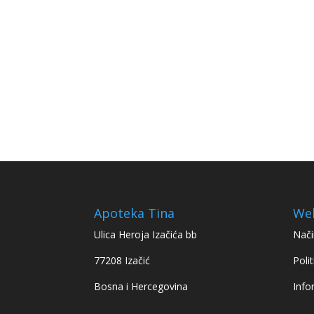
Apoteka Tina
We
Ulica Heroja Izačića bb
Nači
77208 Izačić
Polit
Bosna i Hercegovina
Info