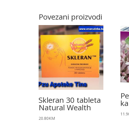
Povezani proizvodi
Pe
Skleran 30 tableta
ka
Natural Wealth
11.9
20.80
KM