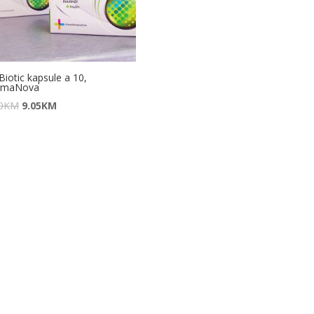
iotic kapsule a 10,
rmaNova
0
KM
9.05
KM