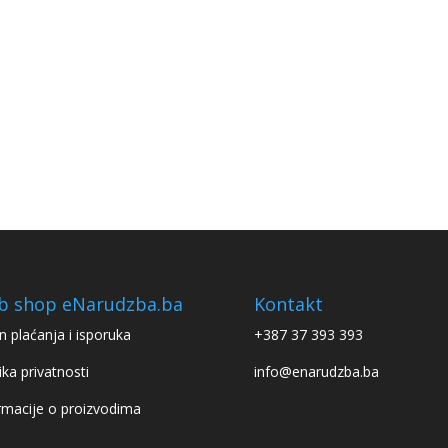
b shop eNarudzba.ba
Kontakt
n plaćanja i isporuka
+387 37 393 393
ika privatnosti
info@enarudzba.ba
rmacije o proizvodima