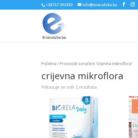
+38737 393393
info@enarudzba.ba
Početna
/ Proizvodi označeni “crijevna mikroflora”
crijevna mikroflora
Prikazuje se svih 2 rezultata