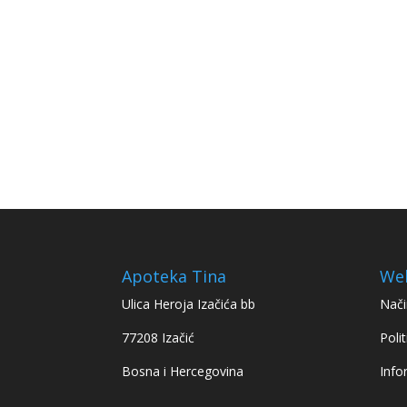
Apoteka Tina
We
Ulica Heroja Izačića bb
Nači
77208 Izačić
Polit
Bosna i Hercegovina
Info