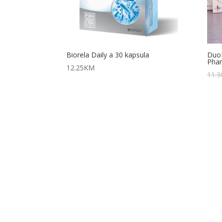
Biorela Daily a 30 kapsula
DuoB
Pha
12.25
KM
11.3