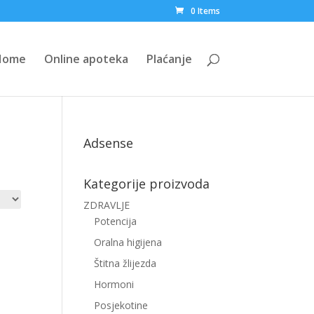
0 Items
Home
Online apoteka
Plaćanje
Adsense
Kategorije proizvoda
ZDRAVLJE
Potencija
Oralna higijena
Štitna žlijezda
Hormoni
Posjekotine