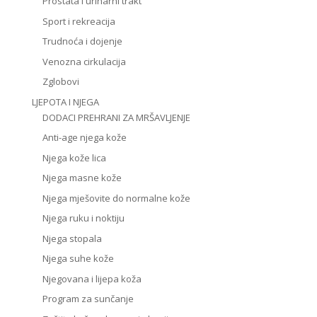
Prostata i urinarni trakt
Sport i rekreacija
Trudnoća i dojenje
Venozna cirkulacija
Zglobovi
LJEPOTA I NJEGA
DODACI PREHRANI ZA MRŠAVLJENJE
Anti-age njega kože
Njega kože lica
Njega masne kože
Njega mješovite do normalne kože
Njega ruku i noktiju
Njega stopala
Njega suhe kože
Njegovana i lijepa koža
Program za sunčanje