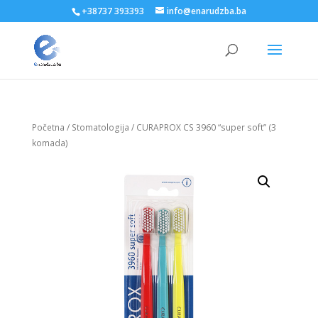
+38737 393393
info@enarudzba.ba
Početna
/
Stomatologija
/ CURAPROX CS 3960 “super soft” (3
komada)