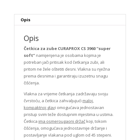
količina
Opis
Opis
Četkica za zube CURAPROX CS 3960 “super
soft”
namijenjena je osobama kojima je
potreban jači pritisak kod četkanja zubi, ali
pritom ne žele oštetiti desni. Vlakna su nježna
prema desnima i garantiraju izuzetnu snagu
čišćenja.
Vlakna za vrijeme četkanja zadržavaju svoju
čvrstoću, a četkica zahvaljujući
maloj,
kompaktnoj glav
i omogućava jednostavan
pristup svim teže dostupnim mjestima u ustima.
Četkica
ima osmerougaoni držač
koji, tokom
čišćenja, omogućava jednostavnije držanje i
postavljanje vlakana pod uglom od 45 stepeni.