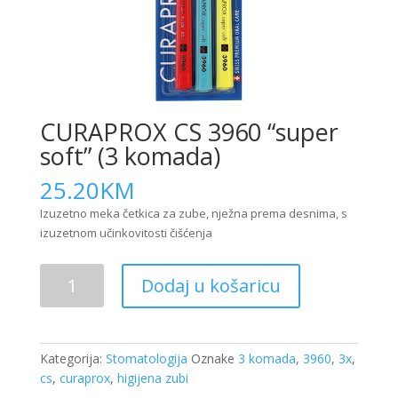
CURAPROX CS 3960 “super
soft” (3 komada)
25.20
KM
Izuzetno meka četkica za zube, nježna prema desnima, s
izuzetnom učinkovitosti čišćenja
CURAPROX
Dodaj u košaricu
CS
3960
"super
soft"
Kategorija:
Stomatologija
Oznake
3 komada
,
3960
,
3x
,
(3
cs
,
curaprox
,
higijena zubi
komada)