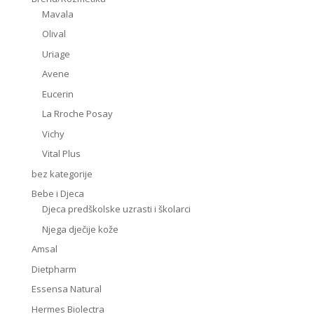
Mavala
Olival
Uriage
Avene
Eucerin
La Rroche Posay
Vichy
Vital Plus
bez kategorije
Bebe i Djeca
Djeca predškolske uzrasti i školarci
Njega dječije kože
Amsal
Dietpharm
Essensa Natural
Hermes Biolectra