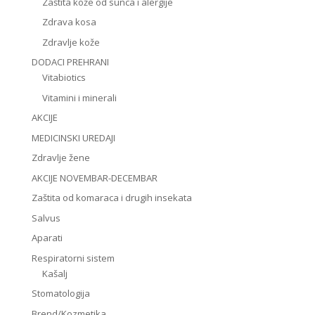
Zaštita kože od sunca i alergije
Zdrava kosa
Zdravlje kože
DODACI PREHRANI
Vitabiotics
Vitamini i minerali
AKCIJE
MEDICINSKI UREDAJI
Zdravlje žene
AKCIJE NOVEMBAR-DECEMBAR
Zaštita od komaraca i drugih insekata
Salvus
Aparati
Respiratorni sistem
Kašalj
Stomatologija
Brend/Kozmetika