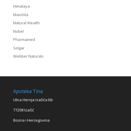
Himalaya
MaxiVita
Natural Wealth
Nobel
Pharmamed
Solgar
Webber Naturals
Apoteka Tina
Ulica Heroja Izačića bb
77208 Izačić
Bosna i Hercegovina