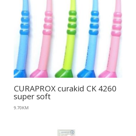
CURAPROX curakid CK 4260
super soft
9.70
KM