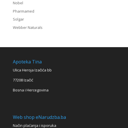
Nobel
Pharmamed
Solgar
Webber Naturals
Apoteka Tina
Ulica Heroja Izačića bb
77208 Izačić
Bosna i Hercegovina
Web shop eNarudzba.ba
Način plaćanja i isporuka