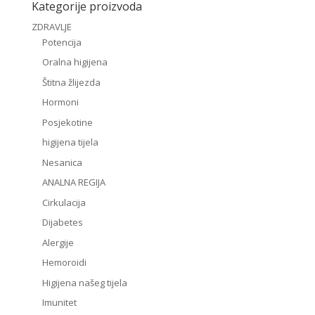
Kategorije proizvoda
ZDRAVLJE
Potencija
Oralna higijena
Štitna žlijezda
Hormoni
Posjekotine
higijena tijela
Nesanica
ANALNA REGIJA
Cirkulacija
Dijabetes
Alergije
Hemoroidi
Higijena našeg tijela
Imunitet