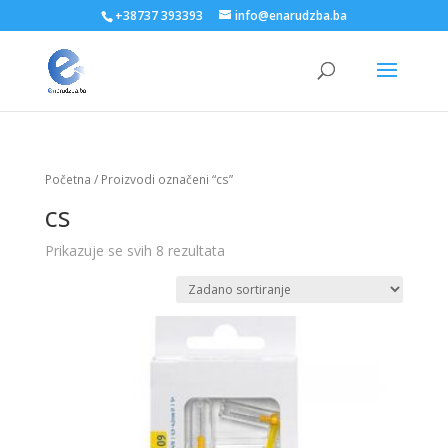
+38737 393393
info@enarudzba.ba
Početna
/ Proizvodi označeni “cs”
cs
Prikazuje se svih 8 rezultata