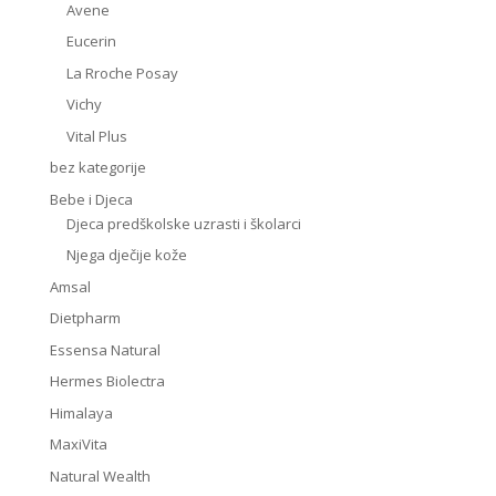
Avene
Eucerin
La Rroche Posay
Vichy
Vital Plus
bez kategorije
Bebe i Djeca
Djeca predškolske uzrasti i školarci
Njega dječije kože
Amsal
Dietpharm
Essensa Natural
Hermes Biolectra
Himalaya
MaxiVita
Natural Wealth