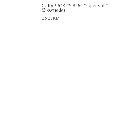
CURAPROX CS 3960 “super soft”
(3 komada)
25.20
KM