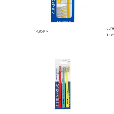
Cur
14.85
KM
14.8