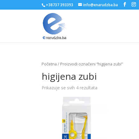
+38737 393393
info@enarudzba.ba
Početna
/ Proizvodi označeni “higijena zubi”
higijena zubi
Prikazuje se svih 4 rezultata