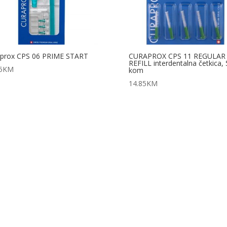
aprox CPS 06 PRIME START
CURAPROX CPS 11 REGULAR
REFILL interdentalna četkica, 
5
KM
kom
14.85
KM