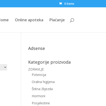
0 Items
Home
Online apoteka
Plaćanje
Adsense
Kategorije proizvoda
ZDRAVLJE
Potencija
Oralna higijena
Štitna žlijezda
Hormoni
Posjekotine