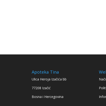
Apoteka Tina
We
Ulica Heroja Izačića bb
Nači
77208 Izačić
Polit
Bosna i Hercegovina
Info