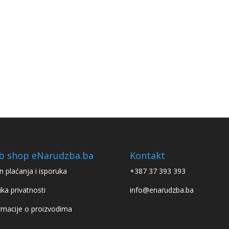
b shop eNarudzba.ba
Kontakt
n plaćanja i isporuka
+387 37 393 393
ika privatnosti
info@enarudzba.ba
rmacije o proizvodima