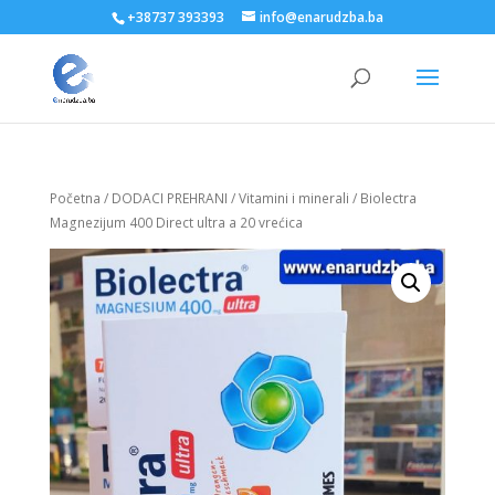
+38737 393393
info@enarudzba.ba
Početna
/
DODACI PREHRANI
/
Vitamini i minerali
/ Biolectra
Magnezijum 400 Direct ultra a 20 vrećica