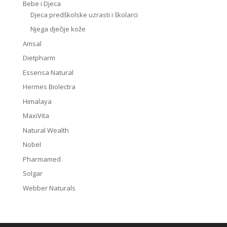
Bebe i Djeca
Djeca predškolske uzrasti i školarci
Njega dječije kože
Amsal
Dietpharm
Essensa Natural
Hermes Biolectra
Himalaya
MaxiVita
Natural Wealth
Nobel
Pharmamed
Solgar
Webber Naturals