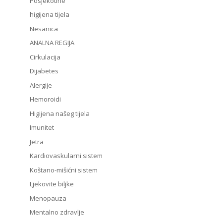
Posjekotine
higijena tijela
Nesanica
ANALNA REGIJA
Cirkulacija
Dijabetes
Alergije
Hemoroidi
Higijena našeg tijela
Imunitet
Jetra
Kardiovaskularni sistem
Koštano-mišićni sistem
Ljekovite biljke
Menopauza
Mentalno zdravlje