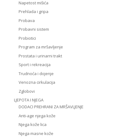
Napetost mišića
Prehlada i gripa
Probava
Probavni sistem
Probiotici
Program za mršavljenje
Prostata i urinarni trakt
Sport i rekreacija
Trudnoća i dojenje
Venozna cirkulacija
Zglobovi
LJEPOTA I NJEGA
DODACI PREHRANI ZA MRŠAVLJENJE
Anti-age njega kože
Njega kože lica
Njega masne kože