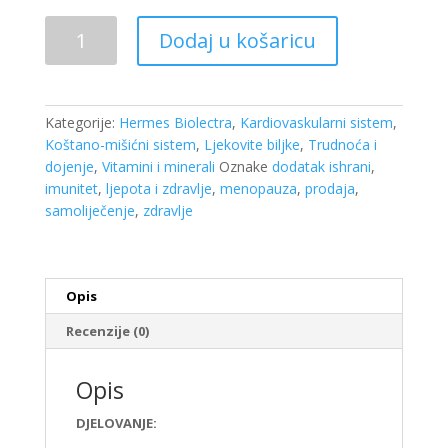
Biolectra
Dodaj u košaricu
Magnezijum
400
Direct
ultra
Kategorije:
Hermes Biolectra
,
Kardiovaskularni sistem
,
a
Koštano-mišićni sistem
,
Ljekovite biljke
,
Trudnoća i
20
dojenje
,
Vitamini i minerali
Oznake
dodatak ishrani
,
vrećica
imunitet
,
ljepota i zdravlje
,
menopauza
,
prodaja
,
količina
samoliječenje
,
zdravlje
Opis
Recenzije (0)
Opis
DJELOVANJE: