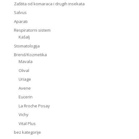
Zaštita od komaraca i drugih insekata
Salvus
Aparati
Respiratorni sistem
Kašalj
Stomatologija
Brend/Kozmetika
Mavala
Olival
Uriage
Avene
Eucerin
La Rroche Posay
Vichy
Vital Plus
bez kategorije