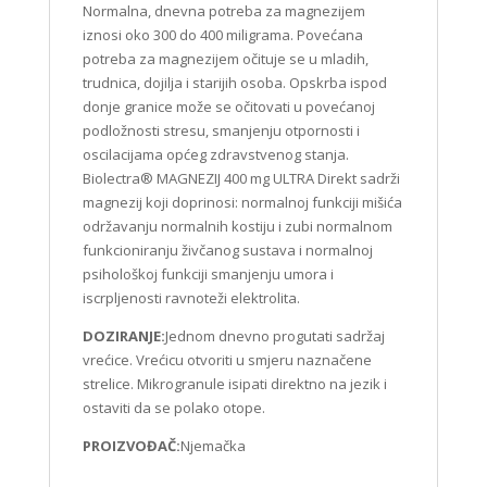
Normalna, dnevna potreba za magnezijem
iznosi oko 300 do 400 miligrama. Povećana
potreba za magnezijem očituje se u mladih,
trudnica, dojilja i starijih osoba. Opskrba ispod
donje granice može se očitovati u povećanoj
podložnosti stresu, smanjenju otpornosti i
oscilacijama općeg zdravstvenog stanja.
Biolectra® MAGNEZIJ 400 mg ULTRA Direkt sadrži
magnezij koji doprinosi: normalnoj funkciji mišića
održavanju normalnih kostiju i zubi normalnom
funkcioniranju živčanog sustava i normalnoj
psihološkoj funkciji smanjenju umora i
iscrpljenosti ravnoteži elektrolita.
DOZIRANJE:
Jednom dnevno progutati sadržaj
vrećice. Vrećicu otvoriti u smjeru naznačene
strelice. Mikrogranule isipati direktno na jezik i
ostaviti da se polako otope.
PROIZVOĐAČ:
Njemačka