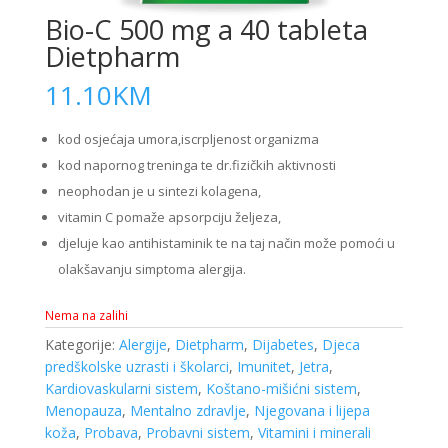
Bio-C 500 mg a 40 tableta
Dietpharm
11.10
KM
kod osjećaja umora,iscrpljenost organizma
kod napornog treninga te dr.fizičkih aktivnosti
neophodan je u sintezi kolagena,
vitamin C pomaže apsorpciju željeza,
djeluje kao antihistaminik te na taj način može pomoći u
olakšavanju simptoma alergija.
Nema na zalihi
Kategorije:
Alergije
,
Dietpharm
,
Dijabetes
,
Djeca
predškolske uzrasti i školarci
,
Imunitet
,
Jetra
,
Kardiovaskularni sistem
,
Koštano-mišićni sistem
,
Menopauza
,
Mentalno zdravlje
,
Njegovana i lijepa
koža
,
Probava
,
Probavni sistem
,
Vitamini i minerali