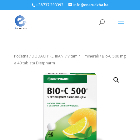
+38737 393393
info@enarudzba.ba
Početna
/
DODACI PREHRANI
/
Vitamini i minerali
/ Bio-C 500 mg
a 40 tableta Dietpharm