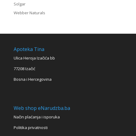
Solgar
Webber Naturals
Apoteka Tina
Ulica Heroja Izačića bb
77208 Izačić
Bosna i Hercegovina
Web shop eNarudzba.ba
Način plaćanja i isporuka
Politika privatnosti