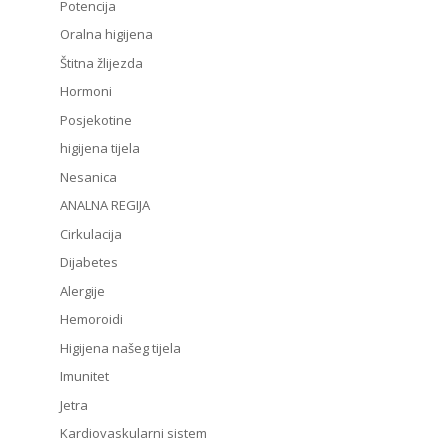
Potencija
Oralna higijena
Štitna žlijezda
Hormoni
Posjekotine
higijena tijela
Nesanica
ANALNA REGIJA
Cirkulacija
Dijabetes
Alergije
Hemoroidi
Higijena našeg tijela
Imunitet
Jetra
Kardiovaskularni sistem