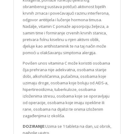
kolagena, pomaže funkciju tjelesnog
obrambenog sustava potičući aktivnost bijelih
krvnih zrnaca i povećavajući razinu interferona,
odgovor antitijela i lučenje hormona timusa.
Nadalje, vitamin C pomaže apsorpciju željeza, a
samim time i formiranje crvenih krvnih stanica,
pretvara folnu kiselinu u njen aktivni oblik,
djeluje kao antihistaminik te na taj način može
pomoći u olakšavanju simptoma alergija.
Povišen unos vitamina C može koristiti osobama
čija prehrana nije adekvatna, osobama starije
dobi, alkoholičarima, pušačima, osobama koje
uzimaju droge, osobama koje boluju od AIDS-a,
hipertireoidizma, tuberkuloze, osobama
izloženima stresu, osobama koje se oporavljaju
od operacije, osobama koje imaju opekline ili
rane, osobama na dijalizi te onima izloženim
zagađenjima iz okoliša.
DOZIRANJE
:Uzima se 1 tableta na dan, uz obrok,
najbolje ujutro.