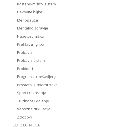
Koštano-mišićni sistem
Ljekovite biljke
Menopauza
Mentalno zdravlje
Napetost mišića
Prehlada i gripa
Probava
Probavni sistem
Probiotici
Program za mršavljenje
Prostata i urinarni trakt
Sport i rekreacija
Trudnoća i dojenje
Venozna cirkulacija
Zglobovi
LJEPOTA I NJEGA