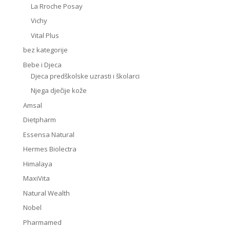
La Rroche Posay
Vichy
Vital Plus
bez kategorije
Bebe i Djeca
Djeca predškolske uzrasti i školarci
Njega dječije kože
Amsal
Dietpharm
Essensa Natural
Hermes Biolectra
Himalaya
MaxiVita
Natural Wealth
Nobel
Pharmamed