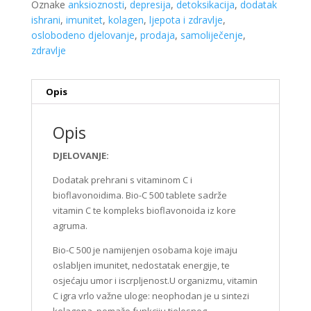
Oznake
anksioznosti
,
depresija
,
detoksikacija
,
dodatak
ishrani
,
imunitet
,
kolagen
,
ljepota i zdravlje
,
oslobodeno djelovanje
,
prodaja
,
samoliječenje
,
zdravlje
Opis
Opis
DJELOVANJE:
Dodatak prehrani s vitaminom C i
bioflavonoidima. Bio-C 500 tablete sadrže
vitamin C te kompleks bioflavonoida iz kore
agruma.
Bio-C 500 je namijenjen osobama koje imaju
oslabljen imunitet, nedostatak energije, te
osjećaju umor i iscrpljenost.U organizmu, vitamin
C igra vrlo važne uloge: neophodan je u sintezi