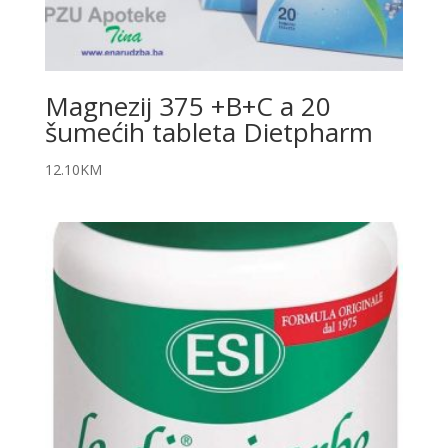
Magnezij 375 +B+C a 20
šumećih tableta Dietpharm
12.10
KM