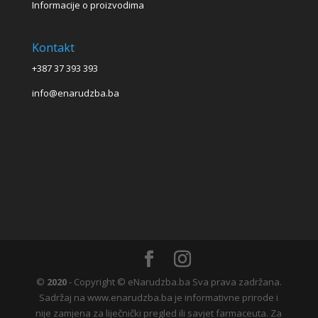
Informacije o proizvodima
Kontakt
+387 37 393 393
info@enarudzba.ba
©
2020
- Copyright © eNarudzba.ba Sva prava zadržana.
Sadržaj na www.enarudzba.ba je informativne prirode i
nije zamjena za liječnički pregled ili savjet farmaceuta. Za