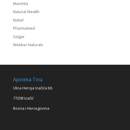
MaxiVita
Natural Wealth
Nobel
Pharmamed
Solgar
Webber Naturals
Apoteka Tina
Ulica Heroja Izačića bb
77208 Izačić
Bosna i Hercegovina