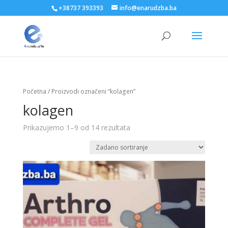
+38737 393393
info@enarudzba.ba
Početna
/ Proizvodi označeni “kolagen”
kolagen
Prikazujemo 1–9 od 14 rezultata