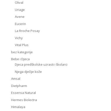
Olival
Uriage
Avene
Eucerin
La Rroche Posay
Vichy
Vital Plus
bez kategorije
Bebe i Djeca
Djeca predškolske uzrasti i školarci
Njega dječije kože
Amsal
Dietpharm
Essensa Natural
Hermes Biolectra
Himalaya