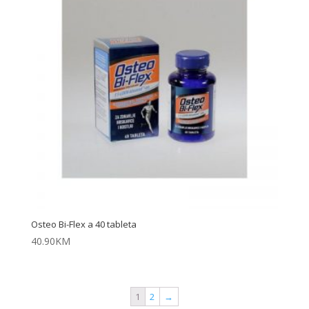
Osteo Bi-Flex a 40 tableta
40.90
KM
1
2
→