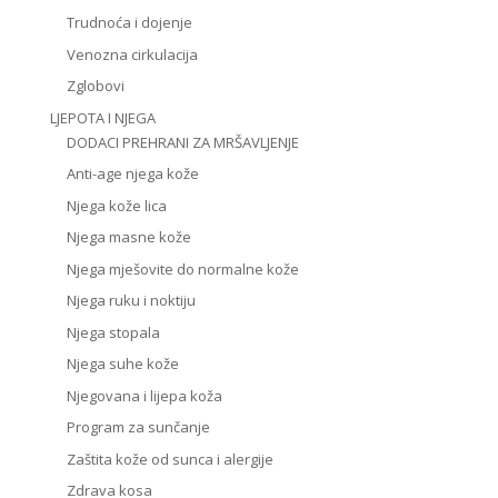
Trudnoća i dojenje
Venozna cirkulacija
Zglobovi
LJEPOTA I NJEGA
DODACI PREHRANI ZA MRŠAVLJENJE
Anti-age njega kože
Njega kože lica
Njega masne kože
Njega mješovite do normalne kože
Njega ruku i noktiju
Njega stopala
Njega suhe kože
Njegovana i lijepa koža
Program za sunčanje
Zaštita kože od sunca i alergije
Zdrava kosa