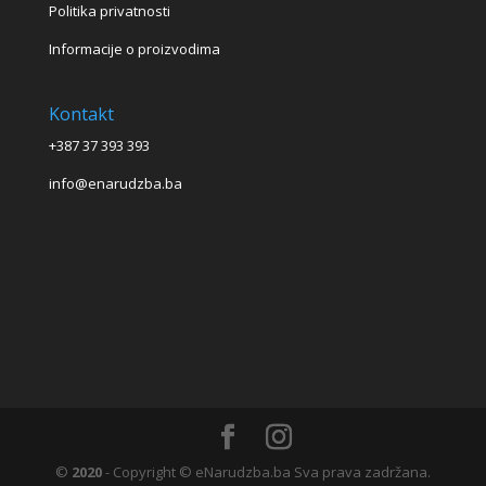
Politika privatnosti
Informacije o proizvodima
Kontakt
+387 37 393 393
info@enarudzba.ba
©
2020
- Copyright © eNarudzba.ba Sva prava zadržana.