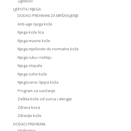
Zglobovi
LJEPOTA I NJEGA
DODACI PREHRANI ZA MRŠAVLJENJE
Anti-age njega kože
Njega kože lica
Njega masne kože
Njega mješovite do normalne kože
Njega ruku i noktiju
Njega stopala
Njega suhe kože
Njegovana i lijepa koža
Program za sunčanje
Zaštita kože od sunca i alergije
Zdrava kosa
Zdravlje kože
DODACI PREHRANI
Vitabiotics