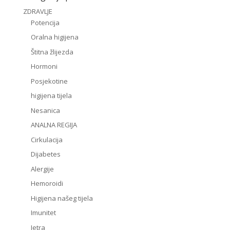
ZDRAVLJE
Potencija
Oralna higijena
Štitna žlijezda
Hormoni
Posjekotine
higijena tijela
Nesanica
ANALNA REGIJA
Cirkulacija
Dijabetes
Alergije
Hemoroidi
Higijena našeg tijela
Imunitet
Jetra