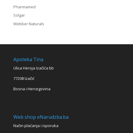
Pharmamed
Solgar
Webber Naturals
Apoteka Tina
Ulica Heroja Izačića bb
77208 Izačić
Bosna i Hercegovina
Web shop eNarudzba.ba
Način plaćanja i isporuka