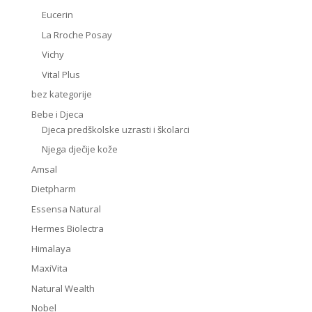
Eucerin
La Rroche Posay
Vichy
Vital Plus
bez kategorije
Bebe i Djeca
Djeca predškolske uzrasti i školarci
Njega dječije kože
Amsal
Dietpharm
Essensa Natural
Hermes Biolectra
Himalaya
MaxiVita
Natural Wealth
Nobel