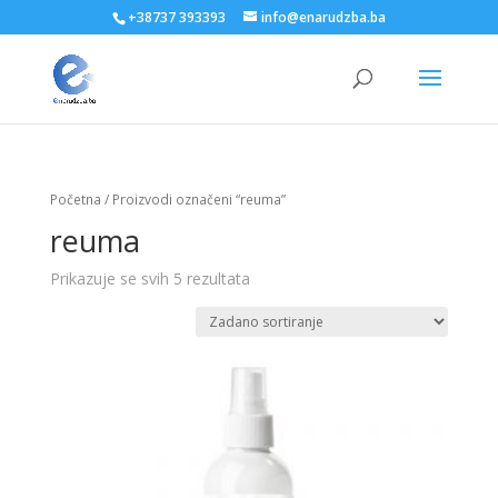
+38737 393393
info@enarudzba.ba
Početna
/ Proizvodi označeni “reuma”
reuma
Prikazuje se svih 5 rezultata