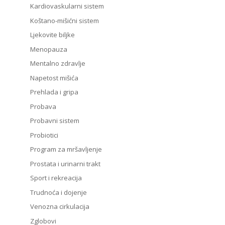
Kardiovaskularni sistem
Koštano-mišićni sistem
Ljekovite biljke
Menopauza
Mentalno zdravlje
Napetost mišića
Prehlada i gripa
Probava
Probavni sistem
Probiotici
Program za mršavljenje
Prostata i urinarni trakt
Sport i rekreacija
Trudnoća i dojenje
Venozna cirkulacija
Zglobovi