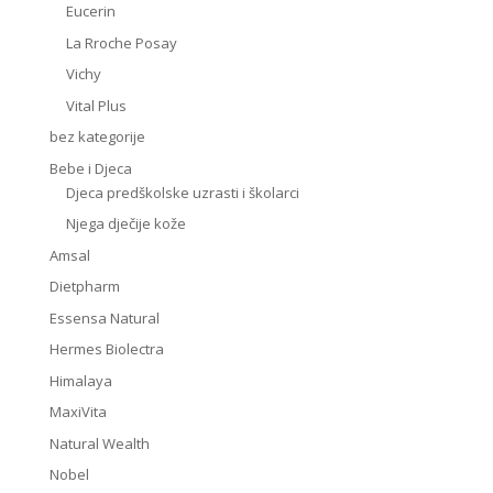
Eucerin
La Rroche Posay
Vichy
Vital Plus
bez kategorije
Bebe i Djeca
Djeca predškolske uzrasti i školarci
Njega dječije kože
Amsal
Dietpharm
Essensa Natural
Hermes Biolectra
Himalaya
MaxiVita
Natural Wealth
Nobel