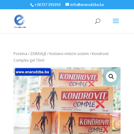
+38737 393393
info@enarudzba.ba
Početna
/
ZDRAVLJE
/
Koštano-mišićni sistem
/ Kondrovit
Complex gel 75ml