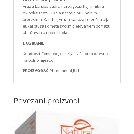
Vražja kandža sadrži harpagozid koji inhibira
ciklooksigeazu II koja nastaje pri upalnim
procesima. Kamfor, vražja kandža i eterična ulja
eukaliptusa i cimeta svojim djelovanjem pomažu
ublažavanju upale i bola.
DOZIRANJE:
Kondrovit Complex gel utrljati više puta dnevno
na bolno mjesto.
PROIZVOĐAČ:
Pharmamed,BiH
Povezani proizvodi