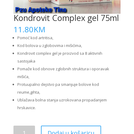
Kondrovit Complex gel 75ml
11.80
KM
Pomoć kod artritisa,
Kod bolova u zglobovima i mišićima,
Kondrovit complex gel je proizvod sa 8 aktivnih
sastojaka
Pomaže kod obnove zglobnih struktura i oporavak
mišića,
Protuupalno dejstvo pa smanjuje bolove kod
reume,gihta,
Ublažava bolna stanja uzrokovana propadanjem
hrskavice.
Kondrovit
Dodaj u košaricu