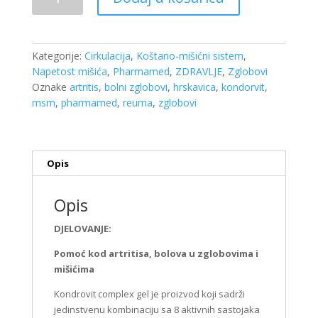
Complex
gel
75ml
količina
Kategorije:
Cirkulacija
,
Koštano-mišićni sistem
,
Napetost mišića
,
Pharmamed
,
ZDRAVLJE
,
Zglobovi
Oznake
artritis
,
bolni zglobovi
,
hrskavica
,
kondorvit
,
msm
,
pharmamed
,
reuma
,
zglobovi
Opis
Opis
DJELOVANJE:
Pomoć kod artritisa, bolova u zglobovima i
mišićima
Kondrovit complex gel je proizvod koji sadrži
jedinstvenu kombinaciju sa 8 aktivnih sastojaka