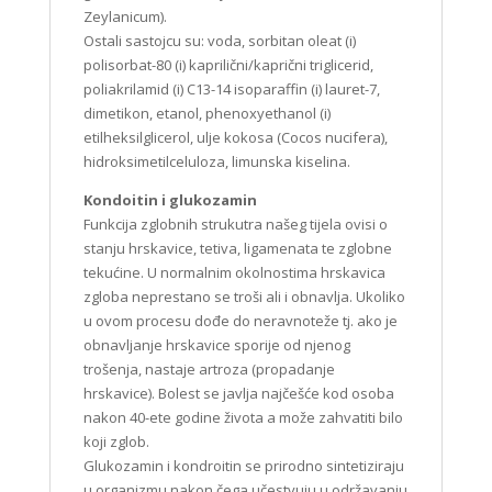
Zeylanicum).
Ostali sastojcu su: voda, sorbitan oleat (i)
polisorbat-80 (i) kaprilični/kaprični triglicerid,
poliakrilamid (i) C13-14 isoparaffin (i) lauret-7,
dimetikon, etanol, phenoxyethanol (i)
etilheksilglicerol, ulje kokosa (Cocos nucifera),
hidroksimetilceluloza, limunska kiselina.
Kondoitin i glukozamin
Funkcija zglobnih strukutra našeg tijela ovisi o
stanju hrskavice, tetiva, ligamenata te zglobne
tekućine. U normalnim okolnostima hrskavica
zgloba neprestano se troši ali i obnavlja. Ukoliko
u ovom procesu dođe do neravnoteže tj. ako je
obnavljanje hrskavice sporije od njenog
trošenja, nastaje artroza (propadanje
hrskavice). Bolest se javlja najčešće kod osoba
nakon 40-ete godine života a može zahvatiti bilo
koji zglob.
Glukozamin i kondroitin se prirodno sintetiziraju
u organizmu nakon čega učestvuju u održavanju