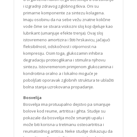
i izgradnji zdravog zglobnog tkiva. Oni su
primarne komponente za sintezu kolagena.
Imaju osobinu da na sebe vežu znatne količine
vode čime se stvara viskozni sloj koji djeluje kao
lubrikant (umanjuje efekte trenja). Ovaj sloj
istovremeno amortizira i štiti hrskavicu, jačajući
fleksibilnost, odskočnost i otpornost na
kompresiju. Osim toga, glukozamin inhibira
degradaciju proteoglikana i stimulira njihovu
sintezu. Istovremenom primjenom glukozamina i
kondroitina oralno a i lokalno moguće je
poboljšati oporavak zglobnih struktura te ublažiti
bolna stanja uzrokovana propadanje.
Bosvelija
Bosvelija ima protuupalno dejstvo pa smanjuje
bolove kod reume, artritisa i gihta. Studije su
pokazale da bosvelija može smanjiti upalu i
može biti korisna u tretmanu osteoartritisa i
reumatoidnog artitisa. Neke studije dokazuju da