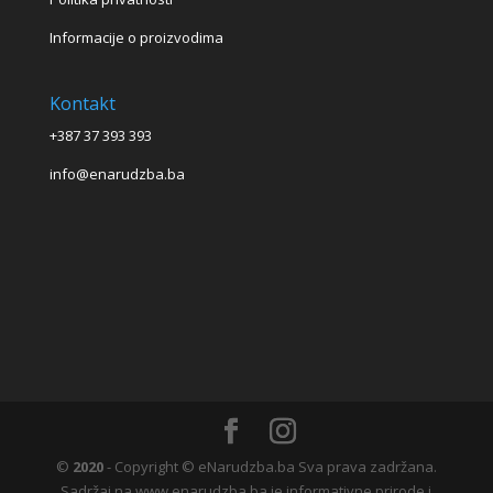
Informacije o proizvodima
Kontakt
+387 37 393 393
info@enarudzba.ba
©
2020
- Copyright © eNarudzba.ba Sva prava zadržana.
Sadržaj na www.enarudzba.ba je informativne prirode i