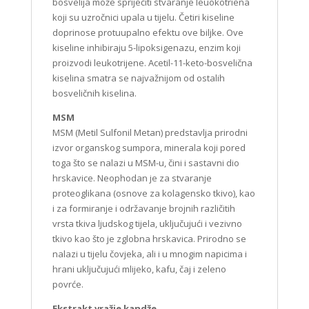
bosvelija može spriječiti stvaranje leuokotriena
koji su uzročnici upala u tijelu. Četiri kiseline
doprinose protuupalno efektu ove biljke. Ove
kiseline inhibiraju 5-lipoksigenazu, enzim koji
proizvodi leukotrijene. Acetil-11-keto-bosvelična
kiselina smatra se najvažnijom od ostalih
bosveličnih kiselina.
MSM
MSM (Metil Sulfonil Metan) predstavlja prirodni
izvor organskog sumpora, minerala koji pored
toga što se nalazi u MSM-u, čini i sastavni dio
hrskavice. Neophodan je za stvaranje
proteoglikana (osnove za kolagensko tkivo), kao
i za formiranje i održavanje brojnih različitih
vrsta tkiva ljudskog tijela, uključujući i vezivno
tkivo kao što je zglobna hrskavica. Prirodno se
nalazi u tijelu čovjeka, ali i u mnogim napicima i
hrani uključujući mlijeko, kafu, čaj i zeleno
povrće.
Ekstrakt vražje kandže