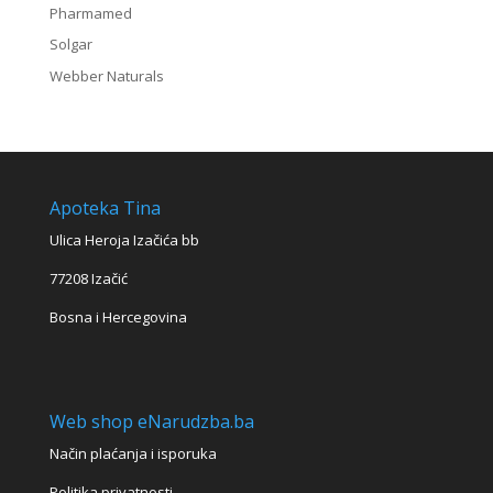
Pharmamed
Solgar
Webber Naturals
Apoteka Tina
Ulica Heroja Izačića bb
77208 Izačić
Bosna i Hercegovina
Web shop eNarudzba.ba
Način plaćanja i isporuka
Politika privatnosti