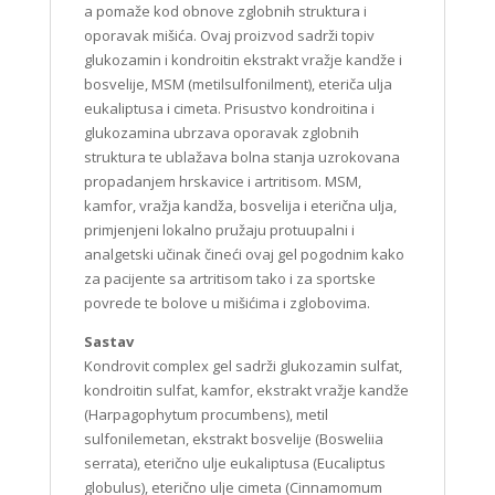
a pomaže kod obnove zglobnih struktura i
oporavak mišića. Ovaj proizvod sadrži topiv
glukozamin i kondroitin ekstrakt vražje kandže i
bosvelije, MSM (metilsulfonilment), eteriča ulja
eukaliptusa i cimeta. Prisustvo kondroitina i
glukozamina ubrzava oporavak zglobnih
struktura te ublažava bolna stanja uzrokovana
propadanjem hrskavice i artritisom. MSM,
kamfor, vražja kandža, bosvelija i eterična ulja,
primjenjeni lokalno pružaju protuupalni i
analgetski učinak čineći ovaj gel pogodnim kako
za pacijente sa artritisom tako i za sportske
povrede te bolove u mišićima i zglobovima.
Sastav
Kondrovit complex gel sadrži glukozamin sulfat,
kondroitin sulfat, kamfor, ekstrakt vražje kandže
(Harpagophytum procumbens), metil
sulfonilemetan, ekstrakt bosvelije (Bosweliia
serrata), eterično ulje eukaliptusa (Eucaliptus
globulus), eterično ulje cimeta (Cinnamomum