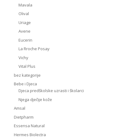
Mavala
Olival
Uriage
Avene
Eucerin
La Rroche Posay
Vichy
Vital Plus
bez kategorije
Bebe i Djeca
Djeca predškolske uzrasti i školarci
Njega dječije kože
Amsal
Dietpharm
Essensa Natural
Hermes Biolectra