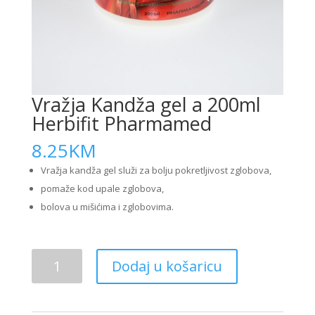
Vražja Kandža gel a 200ml
Herbifit Pharmamed
8.25
KM
Vražja kandža gel služi za bolju pokretljivost zglobova,
pomaže kod upale zglobova,
bolova u mišićima i zglobovima.
Vražja
Dodaj u košaricu
Kandža
gel
a