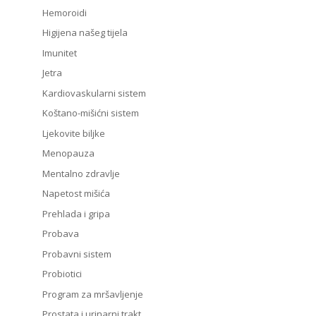
Hemoroidi
Higijena našeg tijela
Imunitet
Jetra
Kardiovaskularni sistem
Koštano-mišićni sistem
Ljekovite biljke
Menopauza
Mentalno zdravlje
Napetost mišića
Prehlada i gripa
Probava
Probavni sistem
Probiotici
Program za mršavljenje
Prostata i urinarni trakt