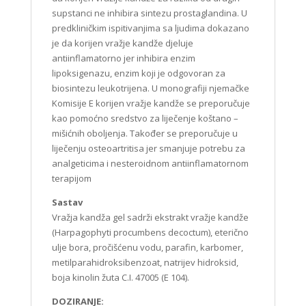
supstanci ne inhibira sintezu prostaglandina. U
predkliničkim ispitivanjima sa ljudima dokazano
je da korijen vražje kandže djeluje
antiinflamatorno jer inhibira enzim
lipoksigenazu, enzim koji je odgovoran za
biosintezu leukotrijena. U monografiji njemačke
Komisije E korijen vražje kandže se preporučuje
kao pomoćno sredstvo za liječenje koštano –
mišićnih oboljenja. Također se preporučuje u
liječenju osteoartritisa jer smanjuje potrebu za
analgeticima i nesteroidnom antiinflamatornom
terapijom
Sastav
Vražja kandža gel sadrži ekstrakt vražje kandže
(Harpagophyti procumbens decoctum), eterično
ulje bora, pročišćenu vodu, parafin, karbomer,
metilparahidroksibenzoat, natrijev hidroksid,
boja kinolin žuta C.I. 47005 (E 104).
DOZIRANJE: