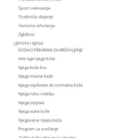
Sport i rekreacija
Trudnoća i dojenje
Venozna cirkulacija
Zglobovi
LJEPOTA I NJEGA
DODACI PREHRANI ZA MRŠAVLJENJE
Anti-age njega kože
Njega kože lica
Njega masne kože
Njega mješovite do normalne kože
Njega ruku i noktiju
Njega stopala
Njega suhe kože
Njegovana i lijepa koža
Program za sunčanje
Zaštita kože od sunca i alergije