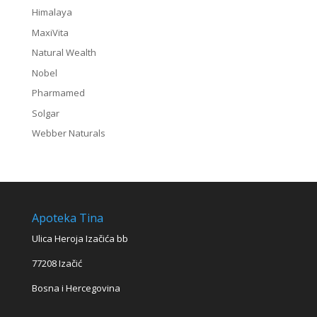
Himalaya
MaxiVita
Natural Wealth
Nobel
Pharmamed
Solgar
Webber Naturals
Apoteka Tina
Ulica Heroja Izačića bb
77208 Izačić
Bosna i Hercegovina