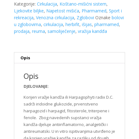
200ml
Kategorije:
Cirkulacija
,
Koštano-mišićni sistem
,
Herbifit
Ljekovite biljke
,
Napetost mišića
,
Pharmamed
,
Sport i
Pharmamed
rekreacija
,
Venozna cirkulacija
,
Zglobovi
Oznake
bolovi
količina
u zglobovima
,
cirkulacija
,
herbifit
,
išijas
,
pharmamed
,
prodaja
,
reuma
,
samoliječenje
,
vražija kandđa
Opis
Opis
DJELOVANJE:
Korijen vražje kandža ili Harpagophyti radix D.C.
sadrži iridoidne glukozide, prvenstveno
harpagozid i harpagid, fitosterole, triterpene i
fenole. Zbog navedenih supstanci vražja
kandža djeluje antiinflamatorno, analgetički i
antireumatski. U in vitro ispitivanjima utvrđeno je
da korijen vražije kandže za razliku od drugih