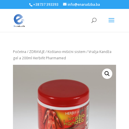
+38737 393393
info@enarudzba.ba
Početna
/
ZDRAVLJE
/
Koštano-mišićni sistem
/ Vražja Kandža
gel a 200ml Herbifit Pharmamed