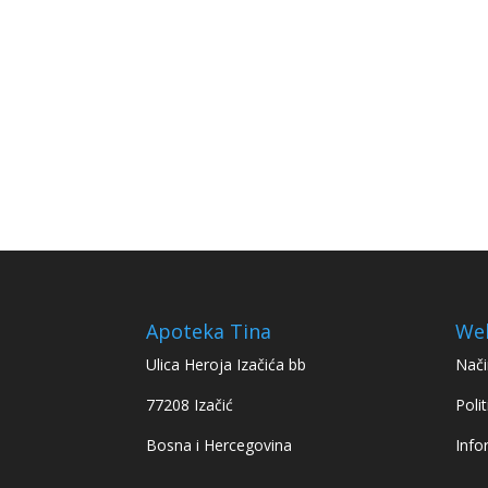
Apoteka Tina
We
Ulica Heroja Izačića bb
Nači
77208 Izačić
Polit
Bosna i Hercegovina
Info