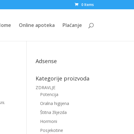
0 Items
Home
Online apoteka
Plaćanje
Adsense
Kategorije proizvoda
ZDRAVLJE
Potencija
ni.
Oralna higijena
Štitna žlijezda
Hormoni
Posjekotine