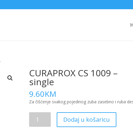
e
CURAPROX CS 1009 –
single
9.60
KM
Za čišćenje svakog pojedinog zuba zasebno i ruba des
CURAPROX
Dodaj u košaricu
CS
1009