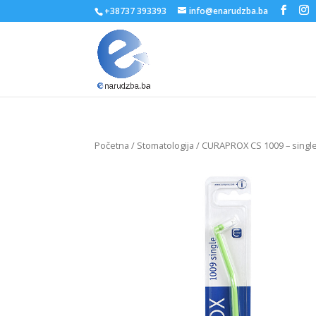
+38737 393393
info@enarudzba.ba
Početna
/
Stomatologija
/ CURAPROX CS 1009 – singl