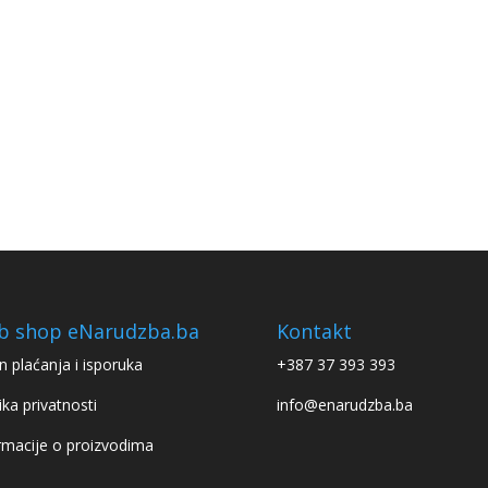
b shop eNarudzba.ba
Kontakt
n plaćanja i isporuka
+387 37 393 393
ika privatnosti
info@enarudzba.ba
rmacije o proizvodima