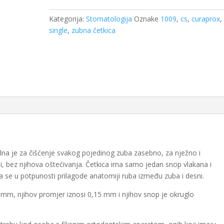
-
single
Kategorija:
Stomatologija
Oznake
1009
,
cs
,
curaprox
,
količina
single
,
zubna četkica
lna je za čišćenje svakog pojedinog zuba zasebno, za nježno i
i, bez njihova oštećivanja. Četkica ima samo jedan snop vlakana i
 se u potpunosti prilagode anatomiji ruba između zuba i desni.
mm, njihov promjer iznosi 0,15 mm i njihov snop je okruglo