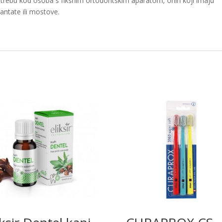
otrebu kod osoba s fiksnim ortodontskim aparatom, onih koji imaju
lantate ili mostove.