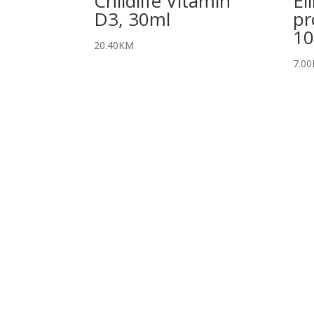
Chlidlife Vitamin
El
D3, 30ml
pr
10
20.40
KM
7.00