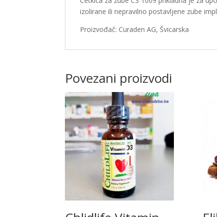
Četkica za zube CS 1009 prikladna je za up
izolirane ili nepravilno postavljene zube imp
Proizvođač: Curaden AG, Švicarska
Povezani proizvodi