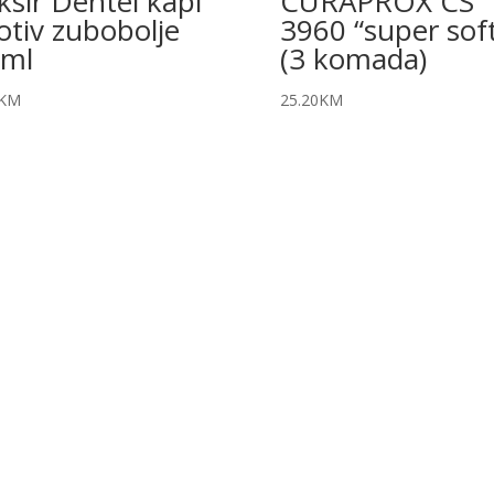
iksir Dentel kapi
CURAPROX CS
otiv zubobolje
3960 “super sof
ml
(3 komada)
KM
25.20
KM