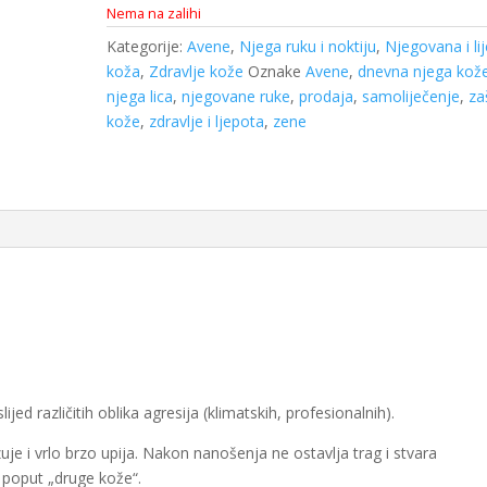
Nema na zalihi
Kategorije:
Avene
,
Njega ruku i noktiju
,
Njegovana i li
koža
,
Zdravlje kože
Oznake
Avene
,
dnevna njega kož
njega lica
,
njegovane ruke
,
prodaja
,
samoliječenje
,
za
kože
,
zdravlje i ljepota
,
zene
lijed različitih oblika agresija (klimatskih, profesionalnih).
je i vrlo brzo upija. Nakon nanošenja ne ostavlja trag i stvara
u poput „druge kože“.