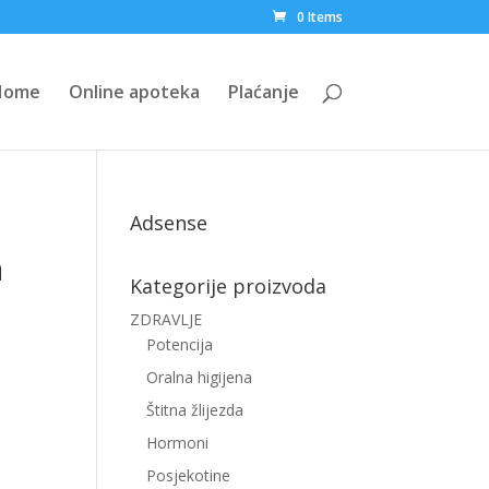
0 Items
Home
Online apoteka
Plaćanje
Adsense
a
Kategorije proizvoda
ZDRAVLJE
Potencija
Oralna higijena
Štitna žlijezda
Hormoni
Posjekotine