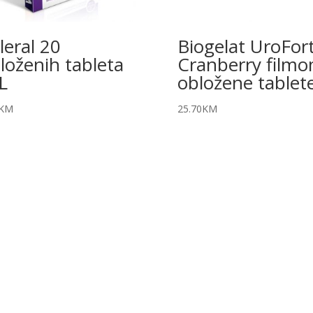
leral 20
Biogelat UroFor
loženih tableta
Cranberry film
L
obložene tablet
KM
25.70
KM