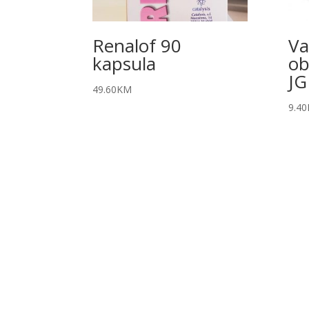
Renalof 90
Va
kapsula
ob
JG
49.60
KM
9.40