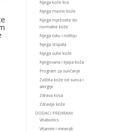
Njega kože lica
Njega masne kože
te
Njega mješovite do
om
normalne kože
e
Njega ruku i noktiju
Njega stopala
Njega suhe kože
Njegovana i lijepa koža
Program za sunčanje
Zaštita kože od sunca i
alergije
Zdrava kosa
Zdravlje kože
DODACI PREHRANI
Vitabiotics
Vitamini i minerali