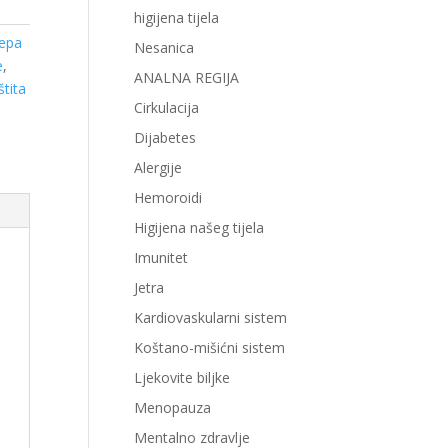
higijena tijela
jepa
Nesanica
e
,
ANALNA REGIJA
štita
Cirkulacija
Dijabetes
Alergije
Hemoroidi
Higijena našeg tijela
Imunitet
Jetra
Kardiovaskularni sistem
Koštano-mišićni sistem
Ljekovite biljke
Menopauza
Mentalno zdravlje