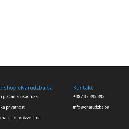
b shop eNarudzba.ba
Kontakt
n plaćanja i isporuka
+387 37 393 393
ika privatnosti
info@enarudzba.ba
rmacije o proizvodima