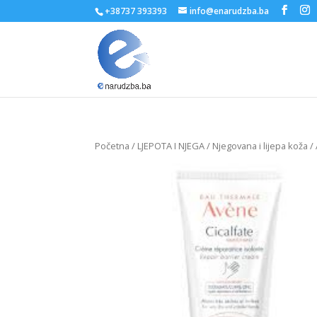
+38737 393393
info@enarudzba.ba
Početna
/
LJEPOTA I NJEGA
/
Njegovana i lijepa koža
/ 