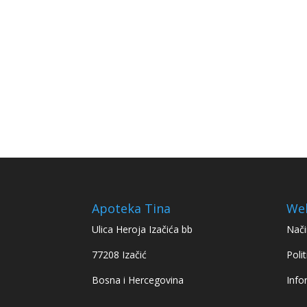
Apoteka Tina
We
Ulica Heroja Izačića bb
Nači
77208 Izačić
Polit
Bosna i Hercegovina
Info