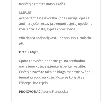
mašćenje i matira masnu kožu.
UMIRUJE
Avène termalna izvorska voda umiruje, djeluje
antiiritirajuće i ostavlja trenutni osjećaj ugode na
koži. Koža je čista, svježa i pročišćena.
Vrlo dobra podnošljivost. Bez sapuna. Fiziološki
pH.
DOZIRANJE:
Ujutro i navečer, nanesite gel na prethodno
navlaženu kožu, zapjenite, isperite i osušite.
Čišćenje završite tako da blago raspršite Avène
termalnu vodu na kožu. Može se koristiti za
čišćenje i lica i tijela.
PROIZVOĐAČ:
Avene,Francuska