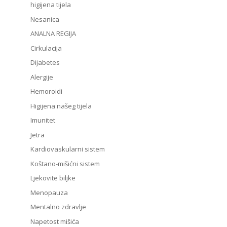
higijena tijela
Nesanica
ANALNA REGIJA
Cirkulacija
Dijabetes
Alergije
Hemoroidi
Higijena našeg tijela
Imunitet
Jetra
Kardiovaskularni sistem
Koštano-mišićni sistem
Ljekovite biljke
Menopauza
Mentalno zdravlje
Napetost mišića