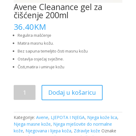
Avene Cleanance gel za
čišćenje 200ml
36.40
KM
Regulira mašćenje
Matira masnu kožu.
Bez sapuna temeljito čisti masnu kožu
Ostavlja osjećaj svježine.
Čisti,matira i umiruje kožu
Avene
Dodaj u košaricu
Cleanance
gel
za
čišćenje
Kategorije:
Avene
,
LJEPOTA I NJEGA
,
Njega kože lica
,
200ml
Njega masne kože
,
Njega mješovite do normalne
količina
kože
,
Njegovana i lijepa koža
,
Zdravlje kože
Oznake