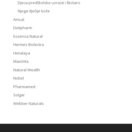
Djeca predškolske uzrasti i školarci
Njega dječije kože
Amsal
Dietpharm
Essensa Natural
Hermes Biolectra
Himalaya
MaxiVita
Natural Wealth
Nobel
Pharmamed
Solgar
Webber Naturals