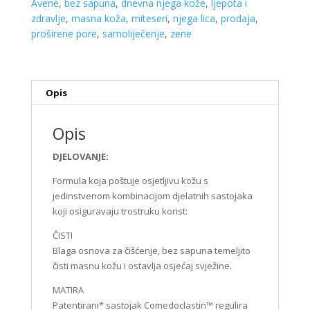
Avene
,
bez sapuna
,
dnevna njega kože
,
ljepota i
zdravlje
,
masna koža
,
miteseri
,
njega lica
,
prodaja
,
proširene pore
,
samoliječenje
,
zene
Opis
Opis
DJELOVANJE:
Formula koja poštuje osjetljivu kožu s
jedinstvenom kombinacijom djelatnih sastojaka
koji osiguravaju trostruku korist:
ČISTI
Blaga osnova za čišćenje, bez sapuna temeljito
čisti masnu kožu i ostavlja osjećaj svježine.
MATIRA
Patentirani* sastojak Comedoclastin™ regulira