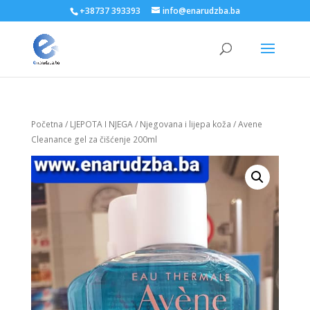
+38737 393393
info@enarudzba.ba
Početna
/
LJEPOTA I NJEGA
/
Njegovana i lijepa koža
/ Avene
Cleanance gel za čišćenje 200ml