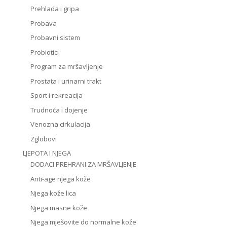
Prehlada i gripa
Probava
Probavni sistem
Probiotici
Program za mršavljenje
Prostata i urinarni trakt
Sport i rekreacija
Trudnoća i dojenje
Venozna cirkulacija
Zglobovi
LJEPOTA I NJEGA
DODACI PREHRANI ZA MRŠAVLJENJE
Anti-age njega kože
Njega kože lica
Njega masne kože
Njega mješovite do normalne kože