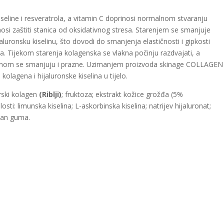
iseline i resveratrola, a vitamin C doprinosi normalnom stvaranju
osi zaštiti stanica od oksidativnog stresa. Starenjem se smanjuje
aluronsku kiselinu, što dovodi do smanjenja elastičnosti i gipkosti
a. Tijekom starenja kolagenska se vlakna počinju razdvajati, a
elinom se smanjuju i prazne. Uzimanjem proizvoda skinage COLLAGEN
agena i hijaluronske kiselina u tijelo.
rski kolagen
(Riblji)
; fruktoza; ekstrakt kožice grožđa (5%
sti: limunska kiselina; L-askorbinska kiselina; natrijev hijaluronat;
ntan guma.