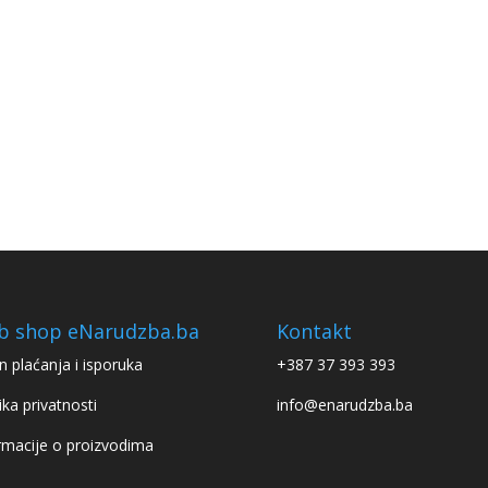
b shop eNarudzba.ba
Kontakt
n plaćanja i isporuka
+387 37 393 393
ika privatnosti
info@enarudzba.ba
rmacije o proizvodima