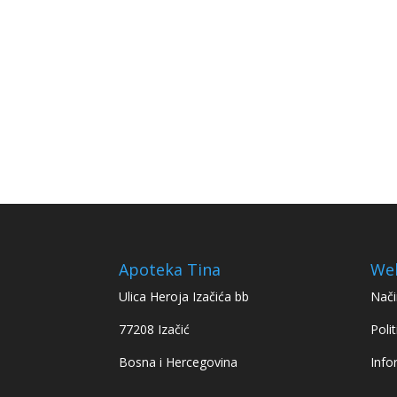
Apoteka Tina
We
Ulica Heroja Izačića bb
Nači
77208 Izačić
Polit
Bosna i Hercegovina
Info