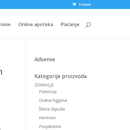
0 Items
Home
Online apoteka
Plaćanje
Adsense
n
Kategorije proizvoda
ZDRAVLJE
Potencija
Oralna higijena
Štitna žlijezda
Hormoni
Posjekotine
u