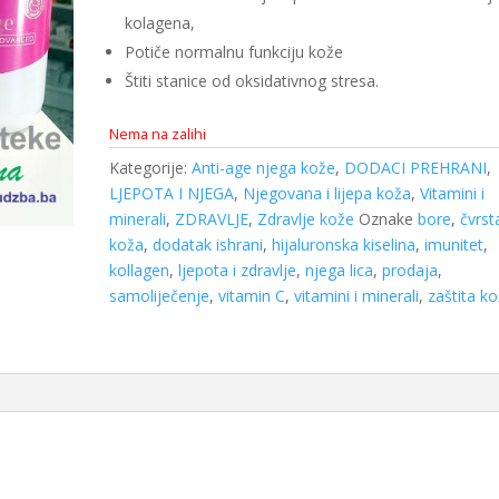
kolagena,
Potiče normalnu funkciju kože
Štiti stanice od oksidativnog stresa.
Nema na zalihi
Kategorije:
Anti-age njega kože
,
DODACI PREHRANI
,
LJEPOTA I NJEGA
,
Njegovana i lijepa koža
,
Vitamini i
minerali
,
ZDRAVLJE
,
Zdravlje kože
Oznake
bore
,
čvrst
koža
,
dodatak ishrani
,
hijaluronska kiselina
,
imunitet
,
kollagen
,
ljepota i zdravlje
,
njega lica
,
prodaja
,
samoliječenje
,
vitamin C
,
vitamini i minerali
,
zaštita k