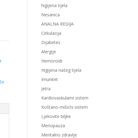
higijena tijela
Nesanica
ANALNA REGIJA
Cirkulacija
Dijabetes
Alergije
a
Hemoroidi
Higijena našeg tijela
Imunitet
ože
Jetra
Kardiovaskularni sistem
Koštano-mišićni sistem
Ljekovite biljke
Menopauza
Mentalno zdravlje