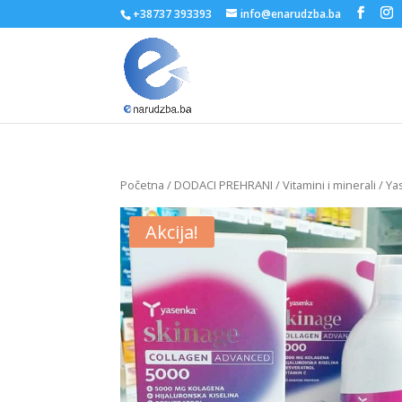
+38737 393393
info@enarudzba.ba
Početna
/
DODACI PREHRANI
/
Vitamini i minerali
/ Ya
Akcija!