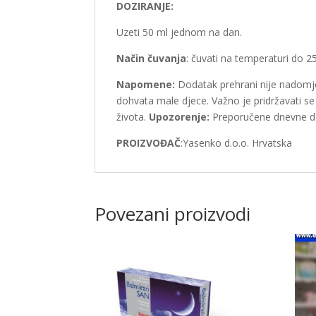
DOZIRANJE:
Uzeti 50 ml jednom na dan.
Način čuvanja
: čuvati na temperaturi do 
Napomene:
Dodatak prehrani nije nadomje
dohvata male djece. Važno je pridržavati s
života.
Upozorenje:
Preporučene dnevne doz
PROIZVOĐAČ
:Yasenko d.o.o. Hrvatska
Povezani proizvodi