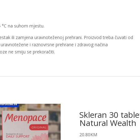
25 °C na suhom mjestu.
stak ili zamjena uravnoteženoj prehrani. Proizvod treba čuvati od
e uravnotežene i raznovrsne prehrane i zdravog načina
e ne smiju se prekoračiti.
Skleran 30 table
Natural Wealth
20.80
KM