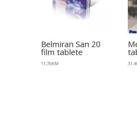
Belmiran San 20
Me
film tablete
ta
11.70
KM
31.4