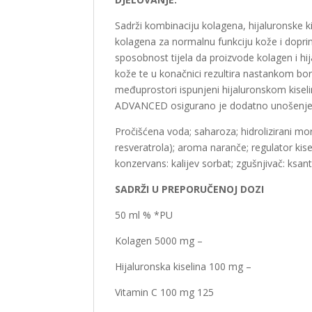
Sadrži kombinaciju kolagena, hijaluronske k
kolagena za normalnu funkciju kože i doprin
sposobnost tijela da proizvode kolagen i hij
kože te u konačnici rezultira nastankom bor
međuprostori ispunjeni hijaluronskom kis
ADVANCED osigurano je dodatno unošenje kol
Pročišćena voda; saharoza; hidrolizirani mo
resveratrola); aroma naranče; regulator kiselo
konzervans: kalijev sorbat; zgušnjivač: ksa
SADRŽI U PREPORUČENOJ DOZI
50 ml % *PU
Kolagen 5000 mg –
Hijaluronska kiselina 100 mg –
Vitamin C 100 mg 125