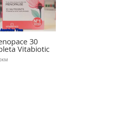
nopace 30
bleta Vitabiotic
0
KM