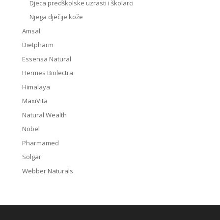
Djeca predškolske uzrasti i školarci
Njega dječije kože
Amsal
Dietpharm
Essensa Natural
Hermes Biolectra
Himalaya
MaxiVita
Natural Wealth
Nobel
Pharmamed
Solgar
Webber Naturals