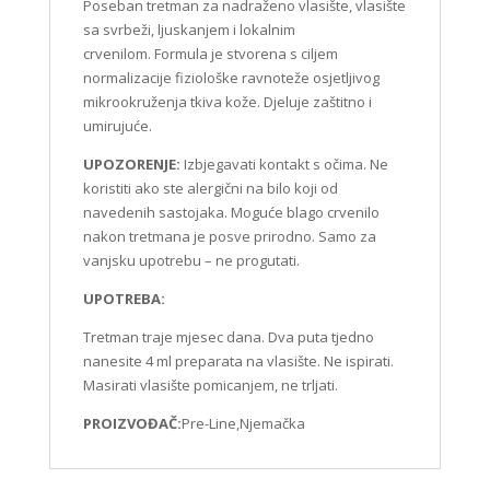
Poseban tretman za nadraženo vlasište, vlasište
sa svrbeži, ljuskanjem i lokalnim
crvenilom. Formula je stvorena s ciljem
normalizacije fiziološke ravnoteže osjetljivog
mikrookruženja tkiva kože. Djeluje zaštitno i
umirujuće.
UPOZORENJE:
Izbjegavati kontakt s očima. Ne
koristiti ako ste alergični na bilo koji od
navedenih sastojaka. Moguće blago crvenilo
nakon tretmana je posve prirodno. Samo za
vanjsku upotrebu – ne progutati.
UPOTREBA:
Tretman traje mjesec dana. Dva puta tjedno
nanesite 4 ml preparata na vlasište. Ne ispirati.
Masirati vlasište pomicanjem, ne trljati.
PROIZVOĐAČ:
Pre-Line,Njemačka