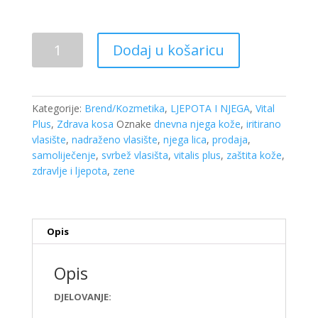
Vital
Dodaj u košaricu
Plus
DU
koncentrirane
kapi
Kategorije:
Brend/Kozmetika
,
LJEPOTA I NJEGA
,
Vital
za
Plus
,
Zdrava kosa
Oznake
dnevna njega kože
,
iritirano
vlasište
vlasište
,
nadraženo vlasište
,
njega lica
,
prodaja
,
40ml
samoliječenje
,
svrbež vlasišta
,
vitalis plus
,
zaštita kože
,
količina
zdravlje i ljepota
,
zene
Opis
Opis
DJELOVANJE: