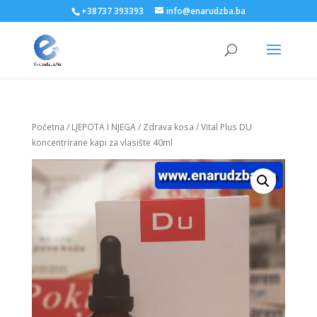
+38737 393393
info@enarudzba.ba
Početna
/
LJEPOTA I NJEGA
/
Zdrava kosa
/ Vital Plus DU
koncentrirane kapi za vlasište 40ml