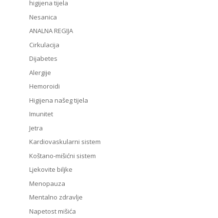
higijena tijela
Nesanica
ANALNA REGIJA
Cirkulacija
Dijabetes
Alergije
Hemoroidi
Higijena našeg tijela
Imunitet
Jetra
Kardiovaskularni sistem
Koštano-mišićni sistem
Ljekovite biljke
Menopauza
Mentalno zdravlje
Napetost mišića