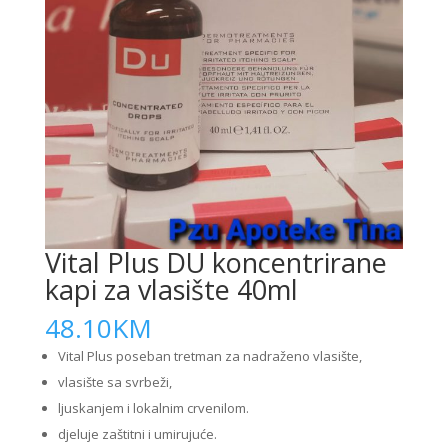
Vital Plus DU koncentrirane
kapi za vlasište 40ml
48.10
KM
Vital Plus poseban tretman za nadraženo vlasište,
vlasište sa svrbeži,
ljuskanjem i lokalnim crvenilom.
djeluje zaštitni i umirujuće.