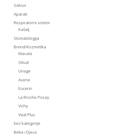
Salvus
Aparati
Respiratorni sistem
Kašalj
Stomatologija
Brend/Kozmetika
Mavala
Olival
Uriage
Avene
Eucerin
La Rroche Posay
Vichy
Vital Plus
bez kategorije
Bebe i Djeca