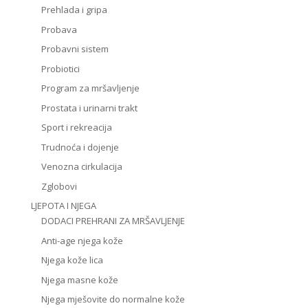
Prehlada i gripa
Probava
Probavni sistem
Probiotici
Program za mršavljenje
Prostata i urinarni trakt
Sport i rekreacija
Trudnoća i dojenje
Venozna cirkulacija
Zglobovi
LJEPOTA I NJEGA
DODACI PREHRANI ZA MRŠAVLJENJE
Anti-age njega kože
Njega kože lica
Njega masne kože
Njega mješovite do normalne kože